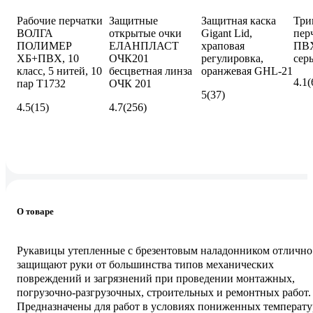
Рабочие перчатки
Защитные
Защитная каска
Три
ВОЛГА
открытые очки
Gigant Lid,
пер
ПОЛИМЕР
ЕЛАНПЛАСТ
храповая
ПВХ
ХБ+ПВХ, 10
ОЧК201
регулировка,
сер
класс, 5 нитей, 10
бесцветная линза
оранжевая GHL-21
4.1
(
пар Т1732
ОЧК 201
5
(37)
4.5
(15)
4.7
(256)
О товаре
Рукавицы утепленные с брезентовым наладонником отлично
защищают руки от большинства типов механических
повреждений и загрязнений при проведении монтажных,
погрузочно-разгрузочных, строительных и ремонтных работ.
Предназначены для работ в условиях пониженных температу