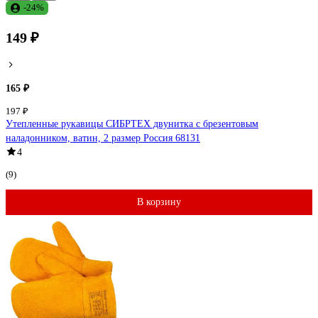
-24%
149 ₽
165 ₽
197 ₽
Утепленные рукавицы СИБРТЕХ двунитка с брезентовым
наладонником, ватин, 2 размер Россия 68131
4
(9)
В корзину