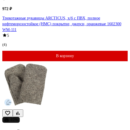
972 ₽
Трикотажные рукавицы ARCTICUS, х/б с ПВХ, полное
нефтеморозостойкое (НМС) покрытие, джерси, оранжевые 1602300
WM-111
5
(4)
В корзину
-12%