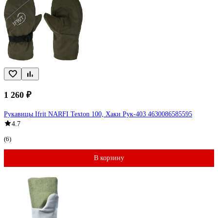
1 260 ₽
Рукавицы Ifrit NARFI Texton 100, Хаки Рук-403 4630086585595
4.7
(6)
В корзину