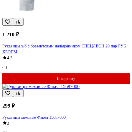
1 210 ₽
Рукавицы х/б с брезентовым наладонником СПЕЦЛЕОН 20 пар РУК
ХБОПМ
4.2
(5)
В корзину
299 ₽
Рукавицы меховые Факел 15687000
3