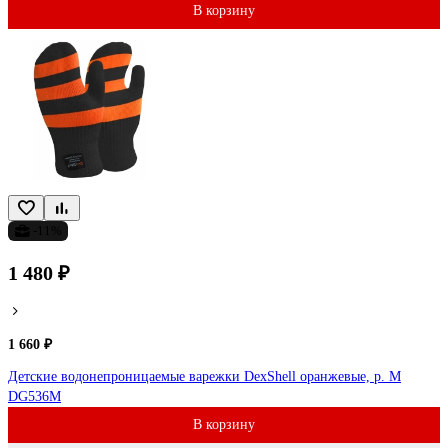
В корзину
-11%
1 480 ₽
1 660 ₽
Детские водонепроницаемые варежки DexShell оранжевые, р. M
DG536M
В корзину