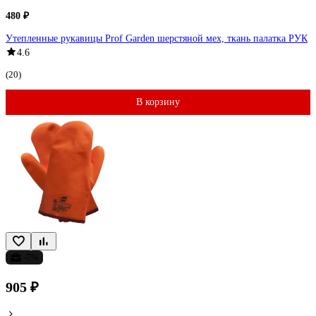
480 ₽
Утепленные рукавицы Prof Garden шерстяной мех, ткань палатка РУК
4.6
(20)
В корзину
-7%
905 ₽