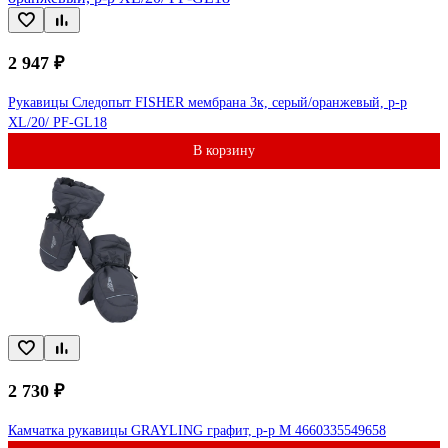
2 947 ₽
Рукавицы Следопыт FISHER мембрана 3к, серый/оранжевый, р-р
XL/20/ PF-GL18
В корзину
2 730 ₽
Камчатка рукавицы GRAYLING графит, р-р M 4660335549658