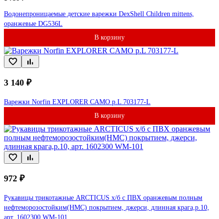
Водонепроницаемые детские варежки DexShell Children mittens,
оранжевые DG536L
В корзину
3 140 ₽
Варежки Norfin EXPLORER CAMO p.L 703177-L
В корзину
972 ₽
Рукавицы трикотажные ARCTICUS х/б с ПВХ оранжевым полным
нефтеморозостойким(НМС) покрытием, джерси, длинная крага,р.10,
арт. 1602300 WM-101