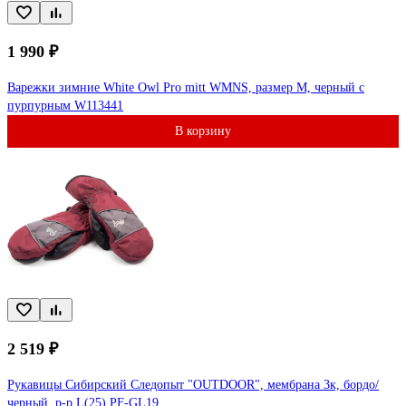
1 990 ₽
Варежки зимние White Owl Pro mitt WMNS, размер M, черный c
пурпурным W113441
В корзину
2 519 ₽
Рукавицы Сибирский Следопыт "OUTDOOR", мембрана 3к, бордо/
черный, р-р L(25) PF-GL19