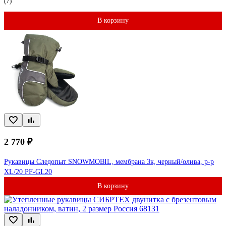
(7)
В корзину
2 770 ₽
Рукавицы Следопыт SNOWMOBIL, мембрана 3к, черный/олива, р-р
XL/20 PF-GL20
В корзину