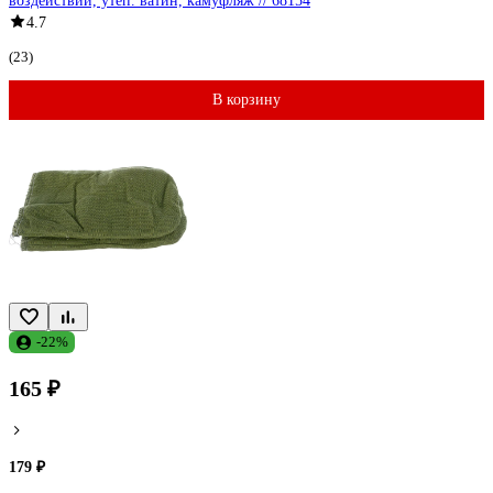
воздействий, утеп. ватин, камуфляж // 68154
4.7
(23)
В корзину
-22%
165 ₽
179 ₽