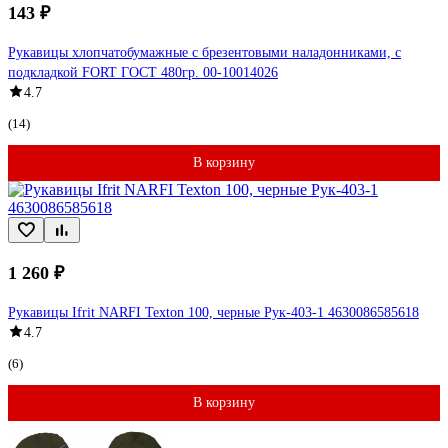
143 ₽
Рукавицы хлопчатобумажные с брезентовыми наладонниками, с
подкладкой FORT ГОСТ 480гр. 00-10014026
4.7
(14)
В корзину
1 260 ₽
Рукавицы Ifrit NARFI Texton 100, черные Рук-403-1 4630086585618
4.7
(6)
В корзину