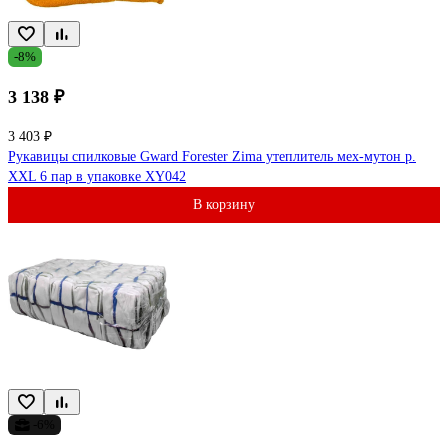
-8%
3 138 ₽
3 403 ₽
Рукавицы спилковые Gward Forester Zima утеплитель мех-мутон р.
XXL 6 пар в упаковке XY042
В корзину
-6%