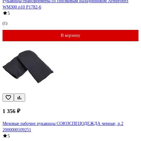
Рукавицы-трансформеры со спилковым наладонником Armprotect
WM300 р10 Р1782-6
5
(1)
В корзину
1 356 ₽
Меховые рабочие рукавицы СОЮЗСПЕЦОДЕЖДА черные, р.2
2000000109251
5