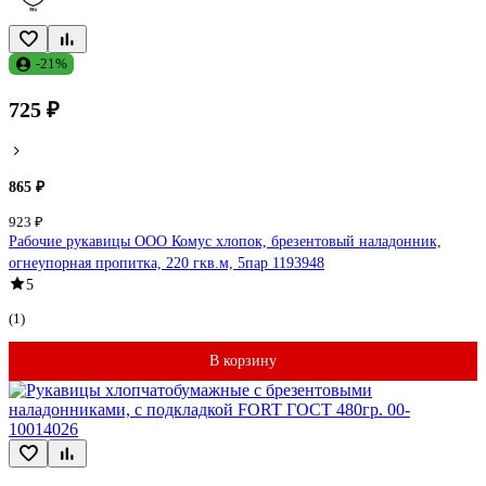
-21%
725 ₽
865 ₽
923 ₽
Рабочие рукавицы ООО Комус хлопок, брезентовый наладонник,
огнеупорная пропитка, 220 гкв.м, 5пар 1193948
5
(1)
В корзину