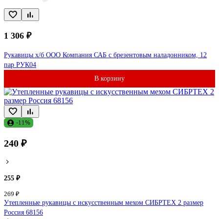
1 306 ₽
Рукавицы х/б ООО Компания САБ с брезентовым наладонником, 12
пар РУК04
В корзину
-11%
240 ₽
255 ₽
269 ₽
Утепленные рукавицы с искусственным мехом СИБРТЕХ 2 размер
Россия 68156