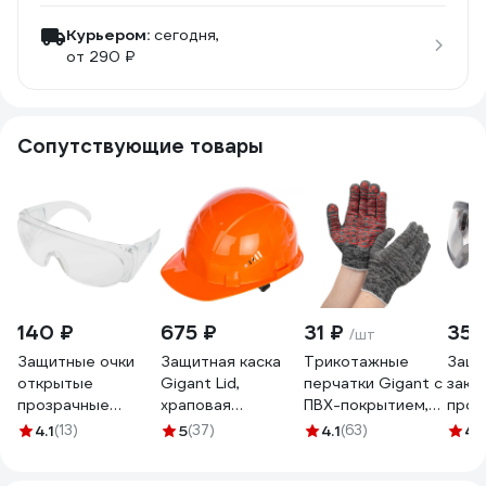
Курьером:
сегодня,
от 290 ₽
Сопутствующие товары
140 ₽
675 ₽
31 ₽
355
/шт
Защитные очки
Защитная каска
Трикотажные
Защи
открытые
Gigant Lid,
перчатки Gigant с
закр
прозрачные
храповая
ПВХ-покрытием,
проз
Gigant GGСB-1
регулировка,
серые GGC-13
рези
4.1
(13)
5
(37)
4.1
(63)
4.
оранжевая GHL-21
GGС