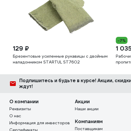
-7%
129 ₽
1 03
Брезентовые усиленные рукавицы с двойным
Рабочи
наладонником STARTUL ST7602
пропитк
Подпишитесь
и будьте в курсе! Акции, скид
ждут!
О компании
Акции
Реквизиты
Наши акции
О нас
Компаниям
Информация для инвесторов
Поставщикам
Сертификаты