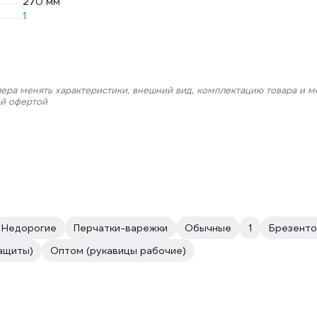
270 мм
1
лера менять характеристики, внешний вид, комплектацию товара и м
ой офертой
Недорогие
Перчатки-варежки
Обычные
1
Брезент
ащиты)
Оптом (рукавицы рабочие)