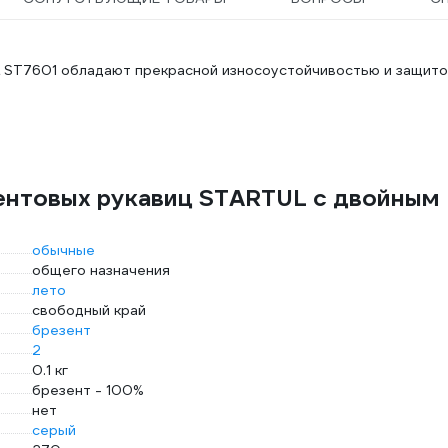
 ST7601 обладают прекрасной износоустойчивостью и защито
ентовых рукавиц STARTUL с двойным
обычные
общего назначения
лето
свободный край
брезент
2
0.1 кг
брезент - 100%
нет
серый