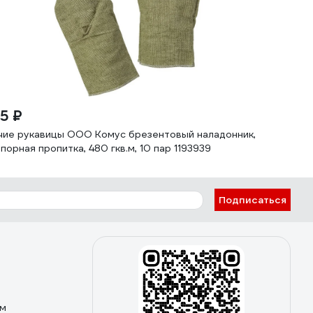
75 ₽
чие рукавицы ООО Комус брезентовый наладонник,
порная пропитка, 480 гкв.м, 10 пар 1193939
Подписаться
ом