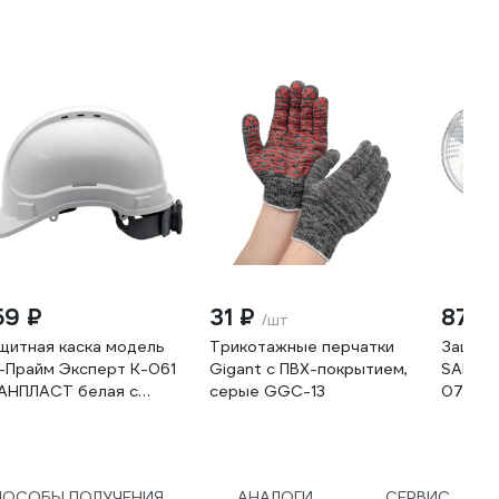
59 ₽
31 ₽
87 ₽
/шт
щитная каска модель
Трикотажные перчатки
Защитн
-Прайм Эксперт К-061
Gigant с ПВХ-покрытием,
SAMGR
АНПЛАСТ белая с
серые GGC-13
07300
мнем подбородочным
четырьмя точками
епления РП-04
С-061
ПОСОБЫ ПОЛУЧЕНИЯ
АНАЛОГИ
СЕРВИС