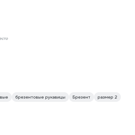
есто
овые
брезентовые рукавицы
Брезент
размер 2