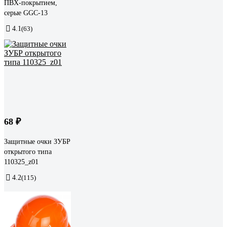
ПВХ-покрытием,
серые GGC-13
4.1
(63)
68 ₽
Защитные очки ЗУБР
открытого типа
110325_z01
4.2
(115)