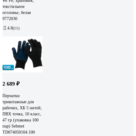
Wr Pe, храповик,
текстильное
оголовье, белая
9772030
4.8
(11)
2 689 ₽
Перчатки
трикотажные для
рабочих, ХБ 5 нитей,
ПВХ точка, 10 класс,
47 гр (упаковка 100
пар) Sebmet
TD074050104.100