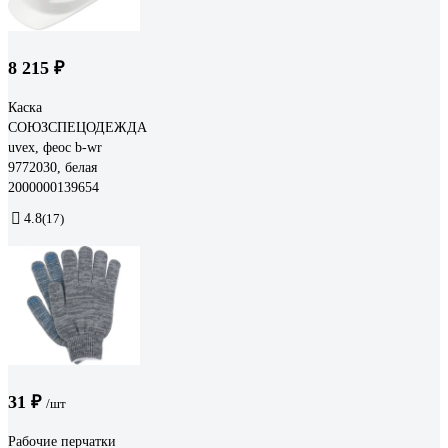
8 215 ₽
Каска
СОЮЗСПЕЦОДЕЖДА
uvex, феос b-wr
9772030, белая
2000000139654
4.8
(17)
31 ₽
/шт
Рабочие перчатки