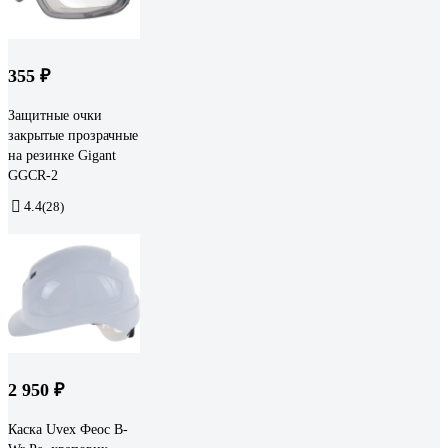
355 ₽
Защитные очки
закрытые прозрачные
на резинке Gigant
GGСR-2
4.4
(28)
2 950 ₽
Каска Uvex Феос B-