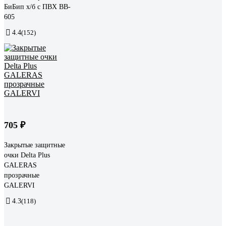
БиБип х/б с ПВХ BB-
605
4.4
(152)
705 ₽
Закрытые защитные
очки Delta Plus
GALERAS
прозрачные
GALERVI
4.3
(118)