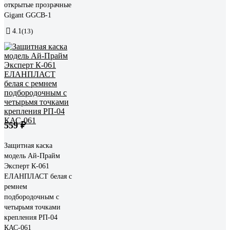
открытые прозрачные
Gigant GGСB-1
4.1
(13)
559 ₽
Защитная каска
модель Ай-Прайм
Эксперт К-061
ЕЛАНПЛАСТ белая с
ремнем
подбородочным с
четырьмя точками
крепления РП-04
КАС-061