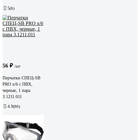
5
(6)
56 ₽
/шт
Перчатки СПЕЦ-SB
PRO х/б с ПВХ,
черные, 1 пара
3.1211.011
4.9
(86)