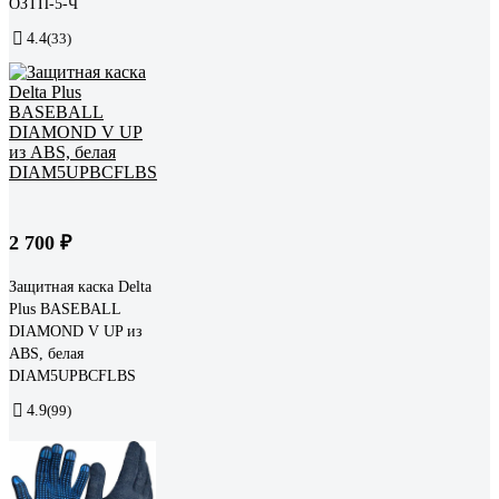
ОЗТП-5-Ч
4.4
(33)
2 700 ₽
Защитная каска Delta
Plus BASEBALL
DIAMOND V UP из
ABS, белая
DIAM5UPBCFLBS
4.9
(99)