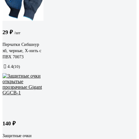
29 ₽
/шт
Перчатки Сибшнур
хб, черные, Х-нить с
ПВХ 70073
4.4
(10)
140 ₽
Защитные очки