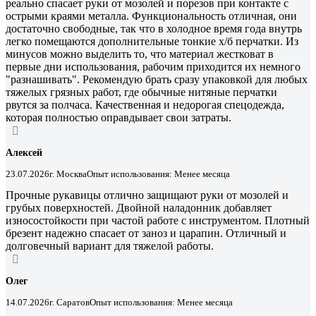
реально спасает руки от мозолей и порезов при контакте с
острыми краями металла. Функциональность отличная, они
достаточно свободные, так что в холодное время года внутрь
легко помещаются дополнительные тонкие х/б перчатки. Из
минусов можно выделить то, что материал жестковат в
первые дни использования, рабочим приходится их немного
"разнашивать". Рекомендую брать сразу упаковкой для любых
тяжелых грязных работ, где обычные нитяные перчатки
рвутся за полчаса. Качественная и недорогая спецодежда,
которая полностью оправдывает свои затраты.
Алексей
23.07.2026
г. Москва
Опыт использования: Менее месяца
Прочные рукавицы отлично защищают руки от мозолей и
грубых поверхностей. Двойной наладонник добавляет
износостойкости при частой работе с инструментом. Плотный
брезент надежно спасает от заноз и царапин. Отличный и
долговечный вариант для тяжелой работы.
Олег
14.07.2026
г. Саратов
Опыт использования: Менее месяца