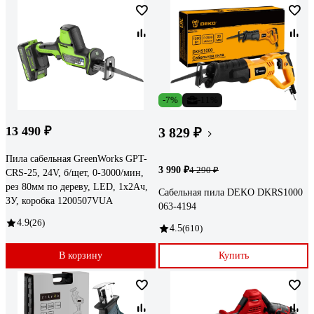
-7%
-11%
13 490 ₽
3 829 ₽
Пила сабельная GreenWorks GPT-
3 990 ₽
4 290 ₽
CRS-25, 24V, б/щет, 0-3000/мин,
рез 80мм по дереву, LED, 1x2Ач,
Сабельная пила DEKO DKRS1000
ЗУ, коробка 1200507VUA
063-4194
4.9
(26)
4.5
(610)
В корзину
Купить