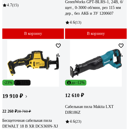
GreenWorks GPT-BLRS-1, 24В, б/
4.7
(15)
щет., 0-3000 об/мин, рез 115 мм
дер., без АКБ и ЗУ 1200607
4.6
(13)
В корзину
В корзину
-23%
-31%
до -12%
12 610 ₽
19 910 ₽
Сабельная пила Makita LXT
22 260 ₽
28 760 ₽
DJR186Z
Бесщеточная сабельная пила
4.6
(23)
DEWALT 18 В XR DCS369N-XJ