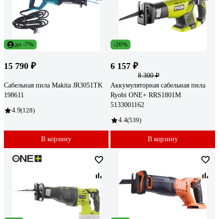
до -7%
-26%
15 790 ₽
6 157 ₽
8 300 ₽
Сабельная пила Makita JR3051TK
Аккумуляторная сабельная пила
198611
Ryobi ONE+ RRS1801M
5133001162
4.9
(128)
4.4
(539)
В корзину
В корзину