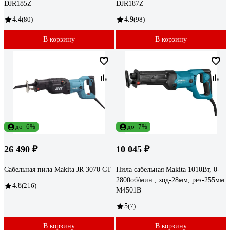
DJR185Z
DJR187Z
4.4
(80)
4.9
(98)
В корзину
В корзину
до -6%
до -7%
26 490 ₽
10 045 ₽
Сабельная пила Makita JR 3070 CT
Пила сабельная Makita 1010Вт, 0-
2800об/мин., ход-28мм, рез-255мм
4.8
(216)
M4501B
5
(7)
В корзину
В корзину