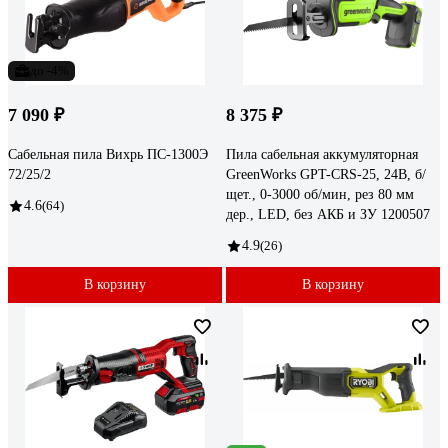
до -4%
7 090 ₽
8 375 ₽
Сабельная пила Вихрь ПС-1300Э
Пила сабельная аккумуляторная
72/25/2
GreenWorks GPT-CRS-25, 24В, б/
щет., 0-3000 об/мин, рез 80 мм
4.6
(64)
дер., LED, без АКБ и ЗУ 1200507
4.9
(26)
В корзину
В корзину