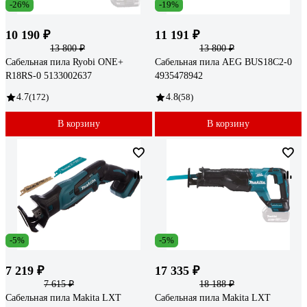
-26%
-19%
10 190 ₽
11 191 ₽
13 800 ₽
13 800 ₽
Сабельная пила Ryobi ONE+
Сабельная пила AEG BUS18C2-0
R18RS-0 5133002637
4935478942
4.7
(172)
4.8
(58)
В корзину
В корзину
-5%
-5%
7 219 ₽
17 335 ₽
7 615 ₽
18 188 ₽
Сабельная пила Makita LXT
Сабельная пила Makita LXT