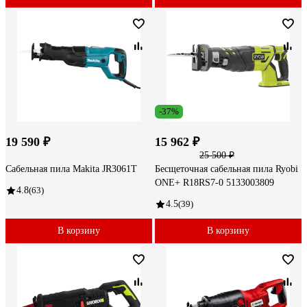
-37%
19 590 ₽
15 962 ₽
25 500 ₽
Сабельная пила Makita JR3061T
Бесщеточная сабельная пила Ryobi
ONE+ R18RS7-0 5133003809
4.8
(63)
4.5
(39)
В корзину
В корзину