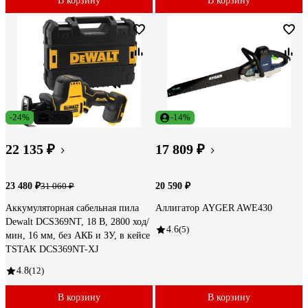
В корзину
В корзину
-24%
-29%
-14%
22 135 ₽
17 809 ₽
23 480 ₽
20 590 ₽
31 060 ₽
Аккумуляторная сабельная пила
Аллигатор AYGER AWE430
Dewalt DCS369NT, 18 В, 2800 ход/
4.6
(5)
мин, 16 мм, без АКБ и ЗУ, в кейсе
TSTAK DCS369NT-XJ
4.8
(12)
В корзину
В корзину