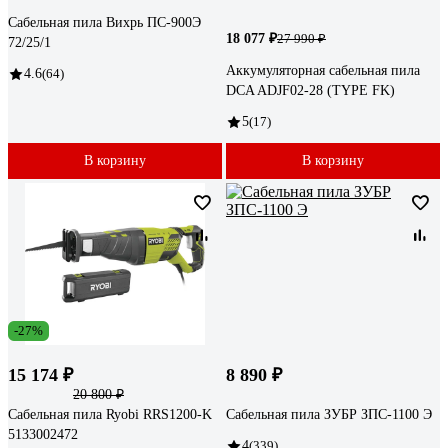
Сабельная пила Вихрь ПС-900Э
18 077 ₽
27 990 ₽
72/25/1
Аккумуляторная сабельная пила
4.6
(64)
DCA ADJF02-28 (TYPE FK)
5
(17)
В корзину
В корзину
-27%
15 174 ₽
8 890 ₽
20 800 ₽
Сабельная пила Ryobi RRS1200-K
Сабельная пила ЗУБР ЗПС-1100 Э
5133002472
4
(339)