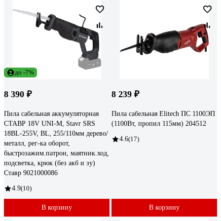
до -7%
8 390 ₽
8 239 ₽
Пила сабельная аккумуляторная
Пила сабельная Elitech ПС 1100ЭП
СТАВР 18V UNI-M, Stavr SRS
(1100Вт, пропил 115мм) 204512
18BL-255V, BL, 255/110мм дерево/
4.6
(17)
металл, рег-ка оборот,
быстрозажим.патрон, маятник.ход,
подсветка, крюк (без акб и зу)
Ставр 9021000086
4.9
(10)
В корзину
В корзину