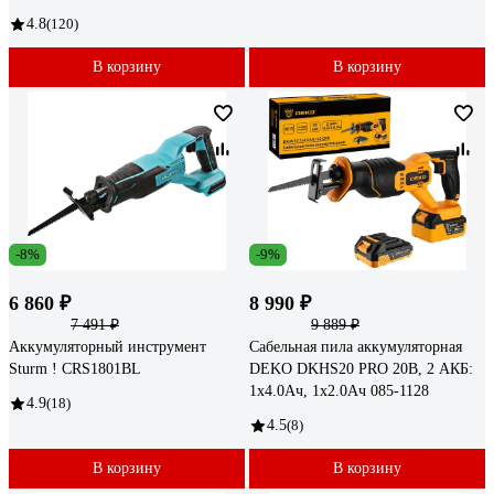
4.8
(120)
В корзину
В корзину
-8%
-9%
6 860 ₽
8 990 ₽
7 491 ₽
9 889 ₽
Аккумуляторный инструмент
Сабельная пила аккумуляторная
Sturm ! CRS1801BL
DEKO DKHS20 PRO 20В, 2 АКБ:
1x4.0Ач, 1x2.0Ач 085-1128
4.9
(18)
4.5
(8)
В корзину
В корзину