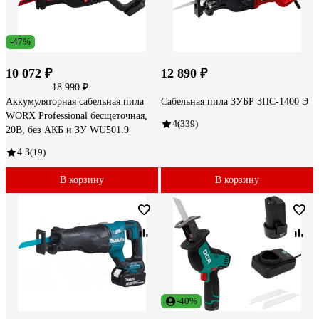
-47%
10 072 ₽
12 890 ₽
18 990 ₽
Аккумуляторная сабельная пила
Сабельная пила ЗУБР ЗПС-1400 Э
WORX Professional бесщеточная,
4
(339)
20В, без АКБ и ЗУ WU501.9
4.3
(19)
В корзину
В корзину
-40%