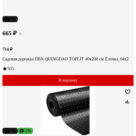
-7%
665 ₽
714 ₽
Садовая дорожка ПВХ QUINGDAO TOPLIT 40х200 см Ёлочка_04х2
5
(1)
В корзину
-7%
-2%