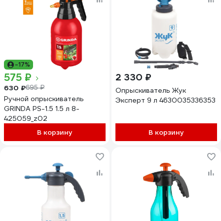
-17%
575 ₽
2 330 ₽
630 ₽
695 ₽
Опрыскиватель Жук
Ручной опрыскиватель
Эксперт 9 л 4630035336353
GRINDA PS-1.5 1.5 л 8-
425059_z02
В корзину
В корзину