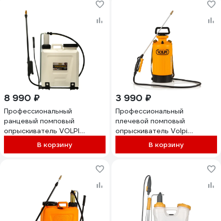
8 990 ₽
3 990 ₽
Профессиональный
Профессиональный
ранцевый помповый
плечевой помповый
опрыскиватель VOLPI
опрыскиватель Volpi
ORIGINALE Volpitech 12 л
originale Volpi Garden 6, 6л,
В корзину
В корзину
VT12
уплотнения FPM 3350B