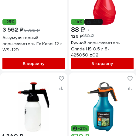
-25%
-14%
-41%
88 ₽
3 562 ₽
4 729 ₽
129 ₽
150 ₽
Аккумуляторный
Ручной опрыскиватель
опрыскиватель Ex Kasei 12 л
Grinda HS 0.5 л 8-
WS-12D
425050_z02
В корзину
В корзину
-21%