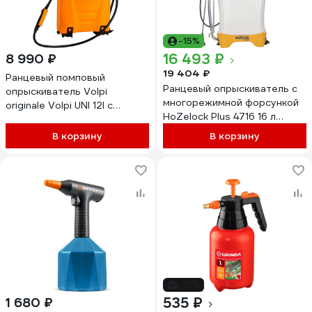
-15%
16 493 ₽
8 990 ₽
19 404 ₽
Ранцевый помповый
Ранцевый опрыскиватель с
опрыскиватель Volpi
многорежимной форсункой
originale Volpi UNI 12l с
HoZelock Plus 4716 16 л
латунным насосом 81UG
4716B3600
В корзину
В корзину
-12%
535 ₽
1 680 ₽