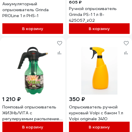
605 ₽
Аккумуляторный
Ручной опрыскиватель
опрыскиватель Grinda
Grinda PS-1 1 л 8-
PROLine 1 л PHS-1
425057_z02
В корзину
В корзину
1 210 ₽
350 ₽
Помповый опрыскиватель
Опрыскиватель ручной
ЖИЗНЬ/VITA с
курковый Volpi с баком 1 л
регулируемым распылением,
Volpi originale 3410
в прозрачной колбе GLQ
В корзину
В корзину
ДжиЭлКью 3346Т/GLQ