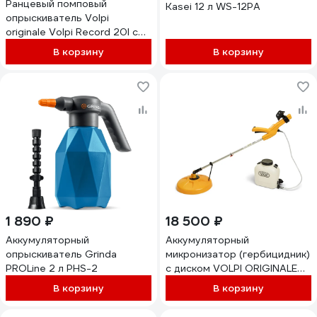
Ранцевый помповый
Kasei 12 л WS-12PA
опрыскиватель Volpi
originale Volpi Record 20l с
латунным насосом 95UG
В корзину
В корзину
1 890 ₽
18 500 ₽
Аккумуляторный
Аккумуляторный
опрыскиватель Grinda
микронизатор (гербицидник)
PROLine 2 л PHS-2
с диском VOLPI ORIGINALE
Jolly 5 л M5V35
В корзину
В корзину