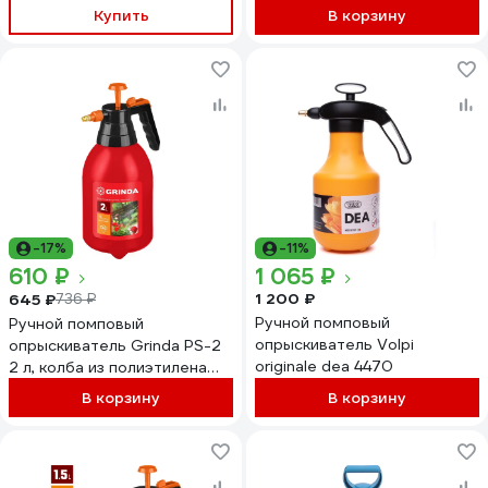
Купить
В корзину
-17%
-11%
610 ₽
1 065 ₽
1 200 ₽
645 ₽
736 ₽
Ручной помповый
Ручной помповый
опрыскиватель Volpi
опрыскиватель Grinda PS-2
originale dea 4470
2 л, колба из полиэтилена
425053
В корзину
В корзину