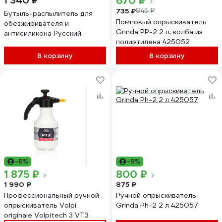
670 ₽
1 340 ₽
735 ₽
845 ₽
Бутыль-распылитель для
Помповый опрыскиватель
обезжиривателя и
Grinda PP-2 2 л, колба из
антисиликона Русский
полиэтилена 425052
Мастер 1 л РМ-381935
В корзину
В корзину
-6%
-9%
1 875 ₽
800 ₽
1 990 ₽
875 ₽
Профессиональный ручной
Ручной опрыскиватель
опрыскиватель Volpi
Grinda Ph-2 2 л 425057
originale Volpitech 3 VT3