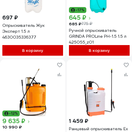
-17%
645 ₽
697 ₽
685 ₽
775 ₽
Опрыскиватель Жук
Ручной опрыскиватель
Эксперт 1.5 л
GRINDA PROLine PH-1.5 1.5 л
4630035336377
425055_z01
В корзину
В корзину
-12%
9 635 ₽
1 459 ₽
10 990 ₽
Ранцевый опрыскиватель Ex