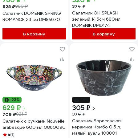
780 ₽
320 ₽
374 ₽
925 ₽
980 ₽
Салатник OH SPLASH
Салатник DOMENIK SPRING
зеленый 14.5см 680мл
ROMANCE 23 см DM94670
DOMENIK DMD174
В корзину
В корзину
-23%
-18%
629 ₽
305 ₽
374 ₽
709 ₽
821 ₽
Салатник Борисовская
Салатник с ручками Nouvelle
керамика Комбо 0.5 л,
arabesque 600 мл 0860090
малый, вуаль 108801
4
(1)