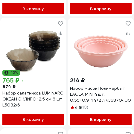
В корзину
В корзину
-12%
765 ₽
214 ₽
874 ₽
Набор мисок Полимербыт
Набор салатников LUMINARC
LAOLA MINI 4 шт.,
ОКЕАН ЭКЛИПС 12.5 см 6 шт
0.55+0.9+1.4+2 л 436870400
L5082/6
4.5
(10)
В корзину
В корзину