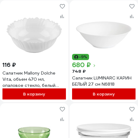
-9%
680 ₽
116 ₽
748 ₽
Салатник Mallony Dolche
Салатник LUMINARC КАРИН
Vita, объем 470 мл,
БЕЛЫЙ 27 см N6818
опаловое стекло, белый
104755
В корзину
В корзину