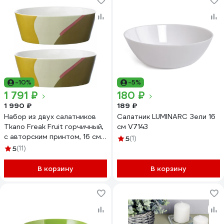
-10%
-5%
1 791 ₽
180 ₽
1 990 ₽
189 ₽
Набор из двух салатников
Салатник LUMINARC Зели 16
Tkano Freak Fruit горчичный,
см V7143
с авторским принтом, 16 см
5
(1)
TK22-TW_BW0005
5
(11)
В корзину
В корзину