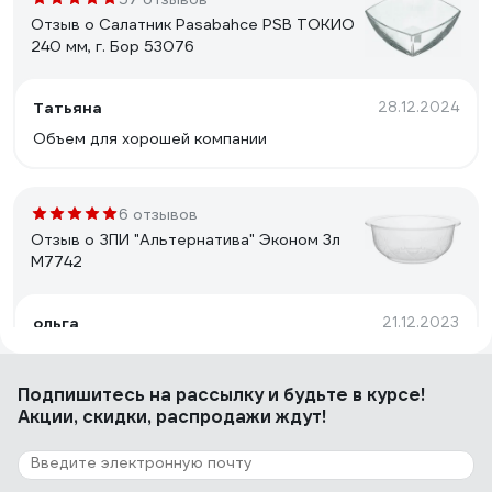
Отзыв о Салатник Pasabahce PSB ТОКИО
240 мм, г. Бор 53076
Татьяна
28.12.2024
Объем для хорошей компании
6 отзывов
Отзыв о ЗПИ "Альтернатива" Эконом 3л
М7742
ольга
21.12.2023
Удобный объём для готовки, прозрачность удобна
при хранении в холодильнике, видно что лежит,
Подпишитесь
на рассылку
и будьте в курсе!
крепкий от падения не раскололся
Акции, скидки, распродажи ждут!
2 отзыва