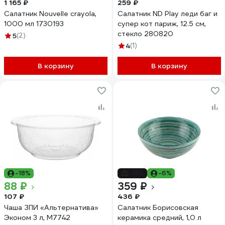
1 165 ₽
259 ₽
Салатник Nouvelle crayola,
Салатник ND Play леди баг и
1000 мл 1730193
супер кот париж, 12.5 см,
стекло 280820
5
(2)
4
(1)
В корзину
В корзину
-18%
-18%
-6%
88 ₽
359 ₽
107 ₽
436 ₽
Чаша ЗПИ «Альтернатива»
Салатник Борисовская
Эконом 3 л, М7742
керамика средний, 1,0 л