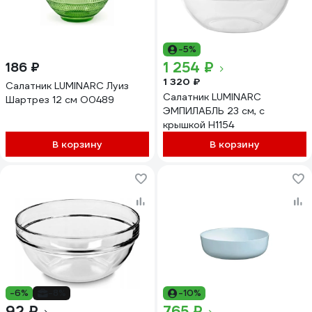
-5%
1 254 ₽
186 ₽
1 320 ₽
Салатник LUMINARC Луиз
Салатник LUMINARC
Шартрез 12 см O0489
ЭМПИЛАБЛЬ 23 см, с
крышкой H1154
В корзину
В корзину
-6%
-8%
-10%
92 ₽
765 ₽