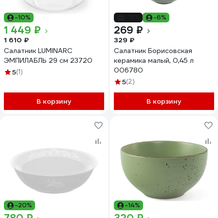
-10%
-18%
-6%
1 449 ₽
269 ₽
1 610 ₽
329 ₽
Салатник LUMINARC
Салатник Борисовская
ЭМПИЛАБЛЬ 29 см 23720
керамика малый, 0,45 л
006780
5
(1)
5
(2)
В корзину
В корзину
-20%
-14%