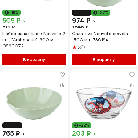
-18%
-37%
-37%
505 ₽
974 ₽
619 ₽
1 546 ₽
Набор салатников Nouvelle 2
Салатник Nouvelle crayola,
шт., "Arabesque", 300 мл
1500 мл 1730194
0860072
5
(3)
В корзину
В корзину
-34%
-22%
765 ₽
203 ₽