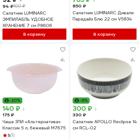
850 ₽
94 ₽
100 ₽
Салатник LUMINARC Дивали
Салатник LUMINARC
Парадайз Блю 22 см V5834
ЭМПИЛАБЛЬ УДОБНОЕ
ХРАНЕНИЕ 7 см P8606
В корзину
В корзину
-20%
-9%
140 ₽
300 ₽
175 ₽
330 ₽
Чаша ЗПИ «Альтернатива»
Салатник APOLLO Reclipse 14
Классик 5 л, бежевый М7675
см RCL-02
5
(1)