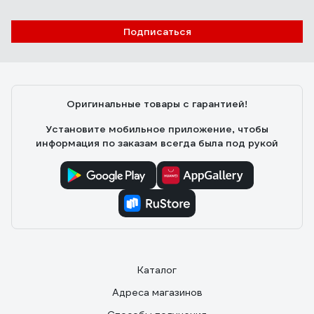
Отзыв о Умничка MPU8072
Подписаться
Алексей С.
03.11.2023
Материал полипропилен (написано на этикетке),
приятный на ощупь, достаточно толстые стенки,
Оригинальные товары с гарантией!
похож на маленький тазик. Брал в качестве мужской
миски для походов/прогулок в лес, по форме и объему
Установите мобильное приложение, чтобы
подошел идеально.
информация по заказам всегда была под рукой
Каталог
Адреса магазинов