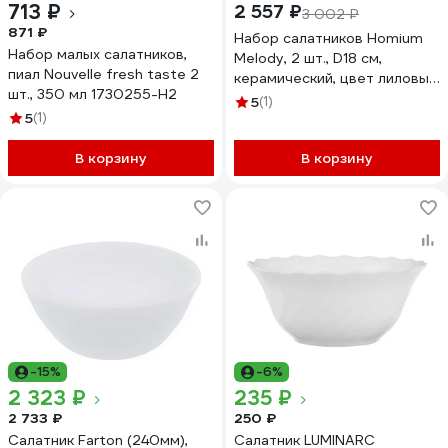
713 ₽
2 557 ₽
3 002 ₽
871 ₽
Набор салатников Homium
Набор малых салатников,
Melody, 2 шт., D18 см,
пиал Nouvelle fresh taste 2
керамический, цвет лиловый
шт., 350 мл 1730255-Н2
set2E630B0201
5
(1)
5
(1)
В корзину
В корзину
-15%
-6%
2 323 ₽
235 ₽
2 733 ₽
250 ₽
Салатник Farton (240мм),
Салатник LUMINARC