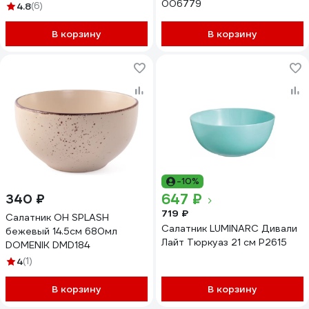
006779
4.8
(6)
В корзину
В корзину
-10%
647 ₽
340 ₽
719 ₽
Салатник OH SPLASH
Салатник LUMINARC Дивали
бежевый 14.5см 680мл
Лайт Тюркуаз 21 см P2615
DOMENIK DMD184
4
(1)
В корзину
В корзину