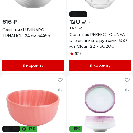
-14%
120 ₽
616 ₽
140 ₽
Салатник LUMINARC
Салатник PERFECTO LINEA
ТРИАНОН 24 см 54455
стеклянный, с ручками, 450
мл, Clear, 22-450200
5
(1)
В корзину
В корзину
-18%
-17%
-15%