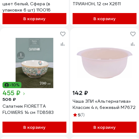
цвет белый, Сфера (в
ТРИАНОН, 12 см X2611
упаковке 6 шт) 110016
В корзину
В корзину
-10%
455 ₽
142 ₽
506 ₽
Чаша ЗПИ «Альтернатива»
Салатник FIORETTA
Классик 4 л, бежевый М7672
FLOWERS 14 см TDB583
5
(1)
В корзину
В корзину