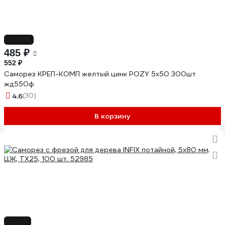
-12%
485 ₽
552 ₽
Саморез КРЕП-КОМП желтый цинк POZY 5х50 300шт
жд550ф
4.6
(30)
В корзину
-7%