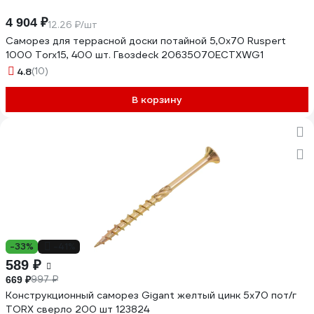
4 904 ₽
12.26 ₽/шт
Саморез для террасной доски потайной 5,0х70 Ruspert
1000 Torx15, 400 шт. Гвозdeck 20635070ECTXWG1
4.8
(10)
В корзину
-33%
-41%
589 ₽
997 ₽
669 ₽
Конструкционный саморез Gigant желтый цинк 5x70 пот/г
TORX сверло 200 шт 123824