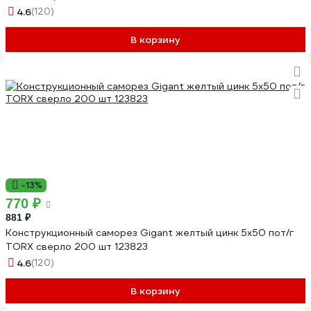
4.6
(120)
В корзину
-13%
770 ₽
881 ₽
Конструкционный саморез Gigant желтый цинк 5x50 пот/г
TORX сверло 200 шт 123823
4.6
(120)
В корзину