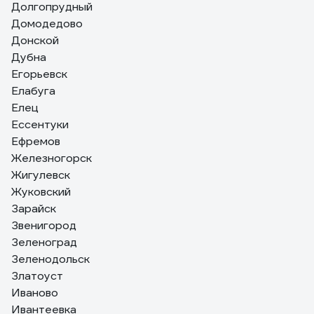
Долгопрудный
Домодедово
Донской
Дубна
Егорьевск
Елабуга
Елец
Ессентуки
Ефремов
Железногорск
Жигулевск
Жуковский
Зарайск
Звенигород
Зеленоград
Зеленодольск
Златоуст
Иваново
Ивантеевка