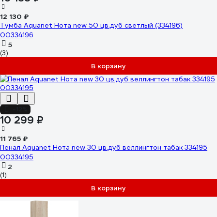
12 130 ₽
Тумба Aquanet Нота new 50 цв.дуб светлый (334196)
00334196
5
(3)
В корзину
-12%
10 299 ₽
11 765 ₽
Пенал Aquanet Нота new 30 цв.дуб веллингтон табак 334195
00334195
2
(1)
В корзину