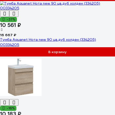
-37%
10 561 ₽
16 667 ₽
Тумба Aquanet Нота new 90 цв.дуб холден (334205)
00334205
В корзину
-16%
10 183 ₽