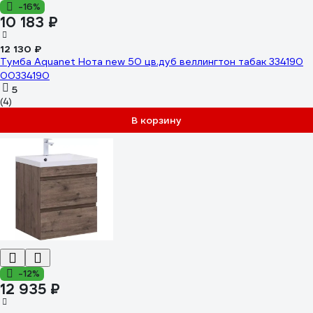
-16%
10 183 ₽
12 130 ₽
Тумба Aquanet Нота new 50 цв.дуб веллингтон табак 334190
00334190
5
(4)
В корзину
-12%
12 935 ₽