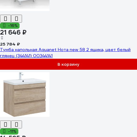
-16%
21 646 ₽
25 784 ₽
Тумба напольная Aquanet Нота new 58 2 ящика, цвет белый
глянец (344141) 00344141
В корзину
-11%