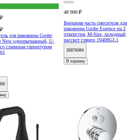
48 900 ₽
 ₽
Внешняя часть смесителя для
раковины Grohe Essence на 2
 ₽
отверстия, M-Size, холодный
ель для раковины Grohe
рассвет глянец 19408GL1
e New однорычажный, U-
 со сливным гарнитуром
26876084
01
В корзину
356
ину