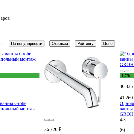
варов
о:
По популярности
Отзывам
Рейтингу
Цене
-12%
36 335
41 260
 ванны Grohe
Однор
апольный монтаж
ванны 
GROHE
4.3
36 720 ₽
(6)