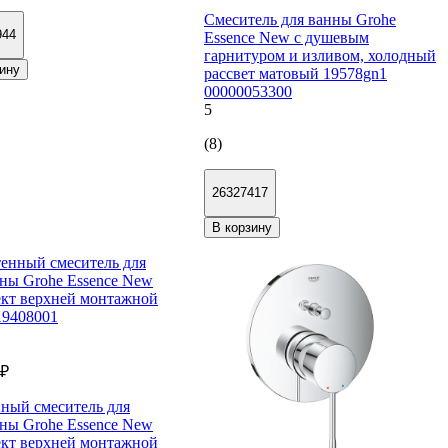
Смеситель для ванны Grohe
944
Essence New с душевым
гарнитуром и изливом, холодный
ину
рассвет матовый 19578gn1
00000053300
5
(8)
26327417
В корзину
 ₽
ный смеситель для
ны Grohe Essence New
кт верхней монтажной