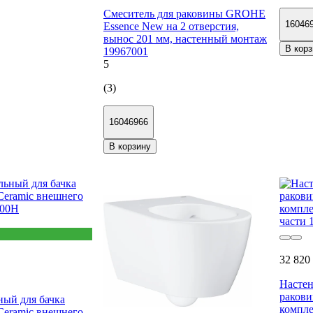
Смеситель для раковины GROHE
16046
Essence New на 2 отверстия,
вынос 201 мм, настенный монтаж
В корз
19967001
5
(3)
16046966
В корзину
32 820
Настен
ракови
ный для бачка
компле
 Ceramic внешнего