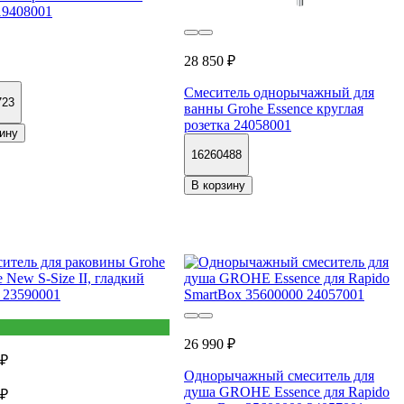
19408001
28 850 ₽
Смеситель однорычажный для
723
ванны Grohe Essence круглая
розетка 24058001
ину
16260488
В корзину
26 990 ₽
 ₽
Однорычажный смеситель для
душа GROHE Essence для Rapido
 ₽