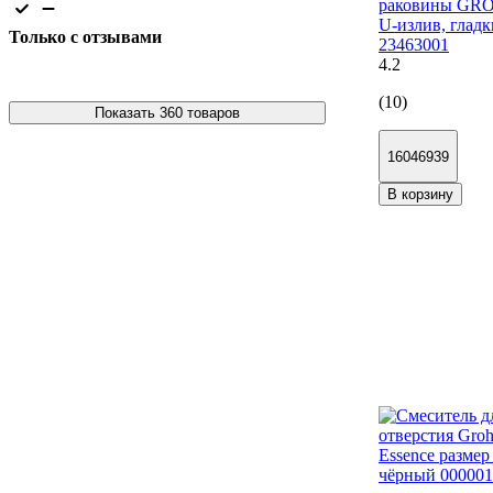
раковины GRO
U-излив, глад
Только с отзывами
23463001
4.2
(10)
Показать 360 товаров
16046939
В корзину