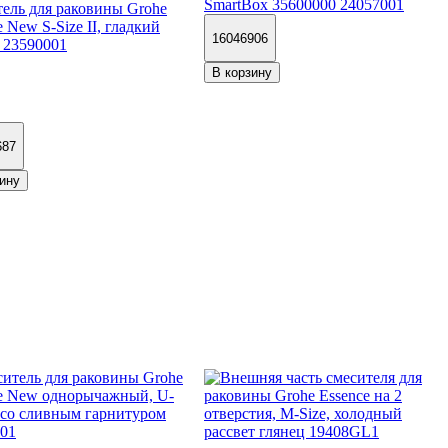
SmartBox 35600000 24057001
ель для раковины Grohe
e New S-Size II, гладкий
16046906
 23590001
В корзину
687
ину