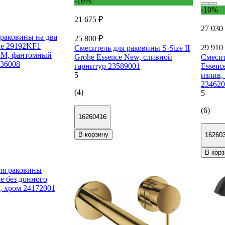
-16%
-10%
21 675 ₽
27 030
 раковины на два
25 800 ₽
he 29192KF1
29 910
Смеситель для раковины S-Size II
р M, фантомный
Grohe Essence New, сливной
Смесит
36008
гарнитур 23589001
Essenc
5
излив,
234620
(4)
5
(6)
16260416
В корзину
16260
В корз