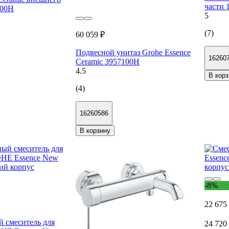
части 
200H
5
(7)
60 059 ₽
Подвесной унитаз Grohe Essence
16260
Ceramic 3957100H
4.5
В корз
(4)
16260586
В корзину
-8%
22 675
 смеситель для
24 720