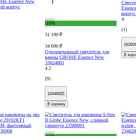
HE Essence New
Смесит
кий корпус
Essenc
корпус
4
-10%
(1)
31 190 ₽
16260
34 690 ₽
Однорычажный смеситель для
В корз
ванны GROHE Essence New
33624001
4.2
(9)
16046925
В корзину