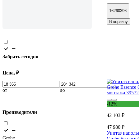
16260396
В корзину
Забрать сегодня
Цена, ₽
от
до
-12%
Производители
42 103 ₽
47 980 ₽
Унитаз наполь
Grohe
Grohe Essence