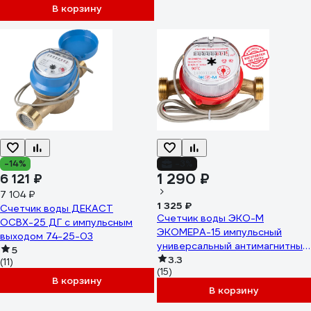
В корзину
-14%
-3%
1 290 ₽
6 121 ₽
7 104 ₽
1 325 ₽
Счетчик воды ДЕКАСТ
Счетчик воды ЭКО-М
ОСВХ-25 ДГ с импульсным
ЭКОМЕРА-15 импульсный
выходом 74-25-03
универсальный антимагнитный
5
Э-15УИ-110-СК
3.3
(11)
(15)
В корзину
В корзину