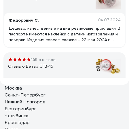
Федорович С.
04.07.2024
Дешево, качественные на вид резиновые прокладки. В
паспорте имеются наклейки с датами изготовления и
поверки. Изделия совсем свежие - 22 мая 2024 г.
Предыдущие "БЕТАР"ы отработали: первая пара-по
шесть лет, вторая пара- по двенадцать лет без
проблем, не считая треснувшей накидной гайки.
149 отзывов
Отзыв о Бетар СГВ-15
Москва
Валерий К.
18.01.2022
Санкт-Петербург
Работает и на горячей воде и на холодной. Надёжный
Нижний Новгород
бренд.
Екатеринбург
Челябинск
106 отзывов
Краснодар
Отзыв о Valtec до +90 С, 1,5м3, 1/2", 110 мм