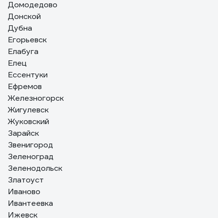
Домодедово
Донской
Дубна
Егорьевск
Елабуга
Елец
Ессентуки
Ефремов
Железногорск
Жигулевск
Жуковский
Зарайск
Звенигород
Зеленоград
Зеленодольск
Златоуст
Иваново
Ивантеевка
Ижевск