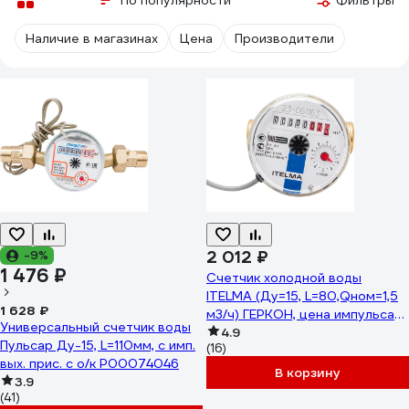
По популярности
Фильтры
Наличие в магазинах
Цена
Производители
2 012 ₽
-9%
1 476 ₽
Счетчик холодной воды
ITELMA (Ду=15, L=80,Qном=1,5
1 628 ₽
м3/ч) ГЕРКОН, цена импульса
Универсальный счетчик воды
10л, IP54) WFK24.D080-0-R-L-
4.9
Пульсар Ду-15, L=110мм, с имп.
(16)
10-IP54
вых. прис. с о/к Р00074046
В корзину
3.9
(41)