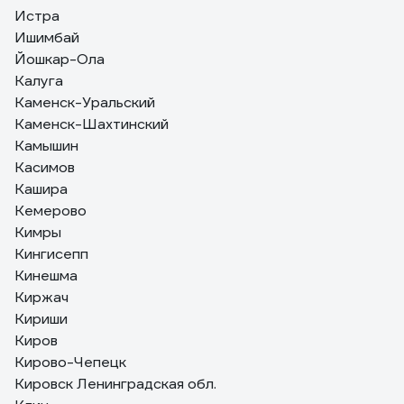
Истра
Ишимбай
Йошкар-Ола
Калуга
Каменск-Уральский
Каменск-Шахтинский
Камышин
Касимов
Кашира
Кемерово
Кимры
Кингисепп
Кинешма
Киржач
Кириши
Киров
Кирово-Чепецк
Кировск Ленинградская обл.