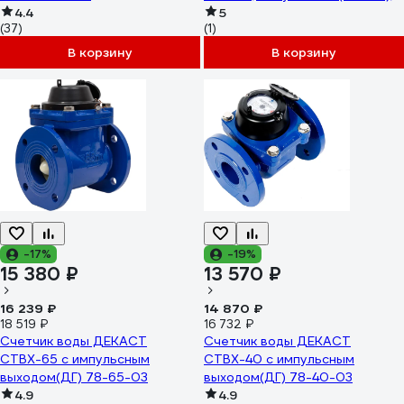
4.4
без КМЧ R111-015-223-C54
5
(37)
(1)
В корзину
В корзину
-17%
-19%
15 380 ₽
13 570 ₽
16 239 ₽
14 870 ₽
18 519 ₽
16 732 ₽
Счетчик воды ДЕКАСТ
Счетчик воды ДЕКАСТ
СТВХ-65 с импульсным
СТВХ-40 с импульсным
выходом(ДГ) 78-65-03
выходом(ДГ) 78-40-03
4.9
4.9