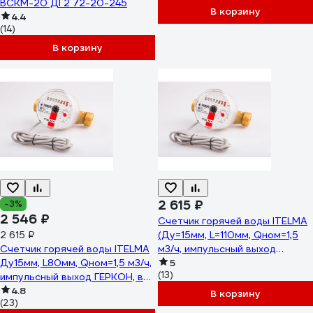
ВСКМ-20 ДГ2 72-20-245
В корзину
4.4
(14)
В корзину
2 615 ₽
-3%
2 546 ₽
Счетчик горячей воды ITELMA
2 615 ₽
(Ду=15мм, L=110мм, Qном=1,5
Счетчик горячей воды ITELMA
м3/ч, импульсный выход
Ду15мм, L80мм, Qном=1,5 м3/ч,
ГЕРКОН, вес импульса =1 л)
5
(13)
импульсный выход ГЕРКОН, вес
WFW24.D110-3-B-L-01-IP54
импульса 1 л WFW24.D080-3-
4.8
В корзину
(23)
B-L-01-IP54