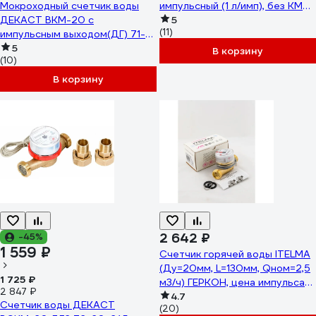
Мокроходный счетчик воды
импульсный (1 л/имп), без КМЧ
ДЕКАСТ ВКМ-20 с
R111-015-223-B54
5
(11)
импульсным выходом(ДГ) 71-
20-03
5
В корзину
(10)
В корзину
2 642 ₽
-45%
1 559 ₽
Счетчик горячей воды ITELMA
(Ду=20мм, L=130мм, Qном=2,5
1 725 ₽
м3/ч) ГЕРКОН, цена импульса
2 847 ₽
10л, IP54) без КМЧ
4.7
Счетчик воды ДЕКАСТ
(20)
WFW24.E130-0-R-L-10-IP54