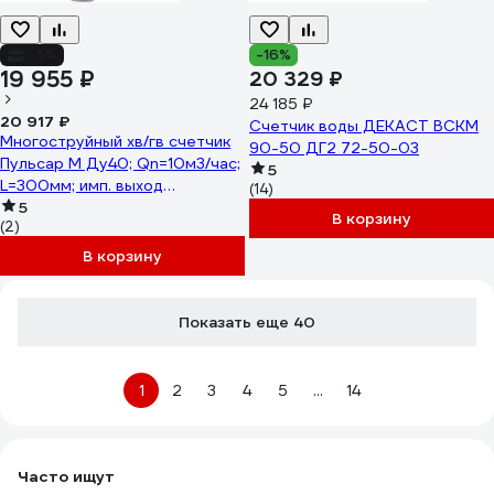
-5%
-16%
19 955 ₽
20 329 ₽
24 185 ₽
20 917 ₽
Счетчик воды ДЕКАСТ ВСКМ
Многоструйный хв/гв счетчик
90-50 ДГ2 72-50-03
Пульсар М Ду40; Qn=10м3/час;
5
L=300мм; имп. выход
(14)
(присоед.) Р00074092
5
В корзину
(2)
В корзину
Показать еще 40
1
2
3
4
5
...
14
Часто ищут