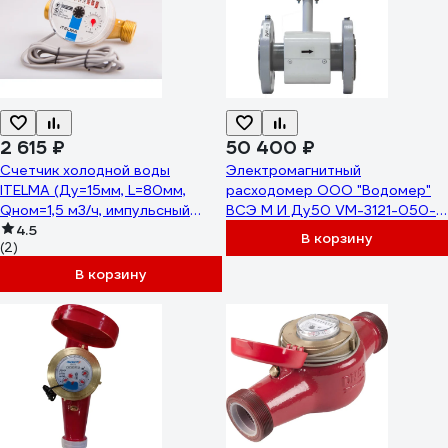
2 615 ₽
50 400 ₽
Счетчик холодной воды
Электромагнитный
ITELMA (Ду=15мм, L=80мм,
расходомер ООО "Водомер"
Qном=1,5 м3/ч, импульсный
ВСЭ М И Ду50 VM-3121-050-
выход ГЕРКОН, вес импульса =1
4.5
21B-54RS
В корзину
(2)
л) WFK24.D080-3-B-L-01-IP54
В корзину