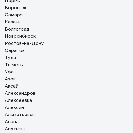
Пермь
Воронеж
Самара
Казань
Алексей
01.10.2022
Волгоград
Брал взамен ранее установленных счетчиков.
Новосибирск
Паспорта со «свежими» датами первоначальной
поверки.
Ростов-на-Дону
Саратов
Тула
Тюмень
Уфа
Азов
Аксай
Александров
Алексеевка
Алексин
Альметьевск
Анапа
Апатиты