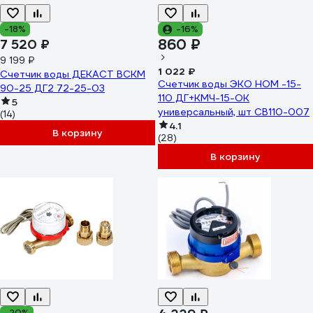
-18%
-16%
860 ₽
7 520 ₽
9 199 ₽
1 022 ₽
Счетчик воды ДЕКАСТ ВСКМ
Счетчик воды ЭКО НОМ -15-
90-25 ДГ2 72-25-03
110 ДГ+КМЧ-15-ОК
5
универсальный, шт СВ110-007
(14)
4.1
В корзину
(28)
В корзину
-20%