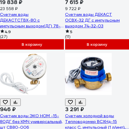
19 838 ₽
7 615 ₽
23 558 ₽
9 722 ₽
Счетчик воды
Счетчик воды ДЕКАСТ
ДЕКАСТСТВХ-80 с
ОСВХ-32 ДГ с импульсным
импульсным выходом(ДГ) 78-
выходом 74-32-03
80-03
4.9
5
(27)
(11)
В корзину
В корзину
946 ₽
3 291 ₽
Счетчик воды ЭКО НОМ -15-
Счетчик холодной воды
80ДГ без КМЧ универсальный,
Тепловодомер ВСХНд-15
шт СВ80-006
класс С, импульсный (1 л/имп),