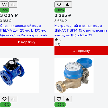
-5%
-10%
3 024 ₽
3 285 ₽
3 183 ₽
3 654 ₽
Счетчик холодной воды
Мокроходный счетчик воды
ITELMA Ду=20мм, L=130мм,
ДЕКАСТ ВКМ-15 с импульсным
Qном=2,5 м3/ч, импульсный
выходом(ДГ) 71-15-03
выход ГЕРКОН, вес импульса =1
5
В корзину
(10)
л WFK24.E130-3-B-L-01-IP54
В корзину
-16%
-22%