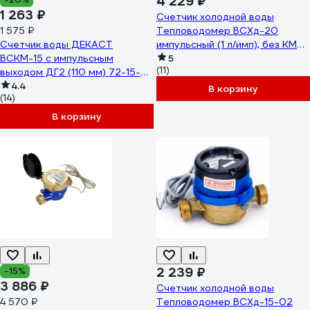
4 229 ₽
1 263 ₽
Счетчик холодной воды
1 575 ₽
Тепловодомер ВСХд-20
Счетчик воды ДЕКАСТ
импульсный (1 л/имп), без КМЧ
ВСКМ-15 с импульсным
R111-020-324-B54
5
(11)
выходом ДГ2 (110 мм) 72-15-
253
4.4
В корзину
(14)
В корзину
2 239 ₽
-15%
3 886 ₽
Счетчик холодной воды
4 570 ₽
Тепловодомер ВСХд-15-02