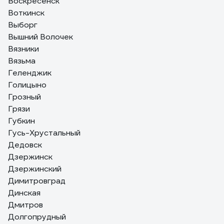
Воскресенск
Воткинск
Выборг
Вышний Волочек
Вязники
Вязьма
Геленджик
Голицыно
Грозный
Грязи
Губкин
Гусь-Хрустальный
Дедовск
Дзержинск
Дзержинский
Димитровград
Динская
Дмитров
Долгопрудный