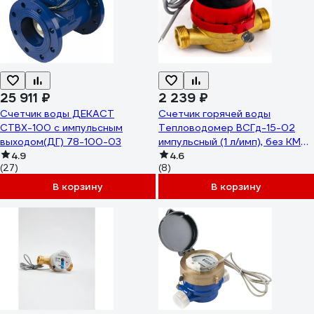
25 911 ₽
2 239 ₽
Счетчик воды ДЕКАСТ
Счетчик горячей воды
СТВХ-100 с импульсным
Тепловодомер ВСГд-15-02
выходом(ДГ) 78-100-03
импульсный (1 л/имп), без КМЧ
4.9
R121-015-223-B54
4.6
(27)
(8)
В корзину
В корзину