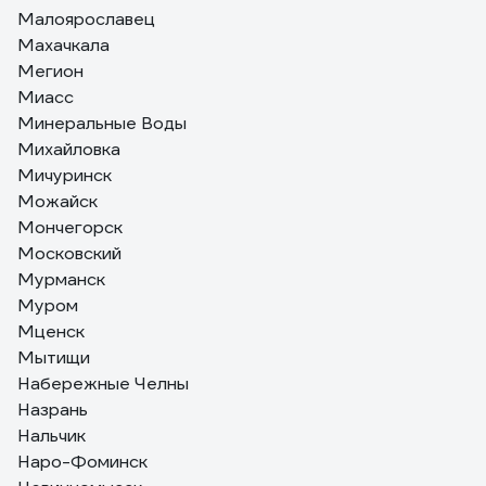
Малоярославец
Махачкала
Мегион
Миасс
Минеральные Воды
Михайловка
Мичуринск
Можайск
Мончегорск
Московский
Мурманск
Муром
Мценск
Мытищи
Набережные Челны
Назрань
Нальчик
Наро-Фоминск