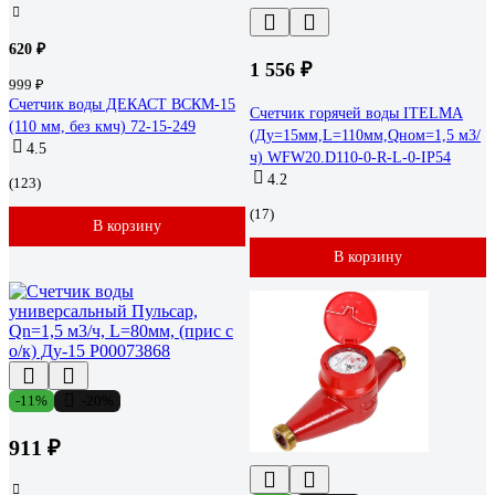
620 ₽
1 556 ₽
999 ₽
Счетчик воды ДЕКАСТ ВСКМ-15
Счетчик горячей воды ITELMA
(110 мм, без кмч) 72-15-249
(Ду=15мм,L=110мм,Qном=1,5 м3/
4.5
ч) WFW20.D110-0-R-L-0-IP54
4.2
(123)
(17)
В корзину
В корзину
-11%
-20%
911 ₽