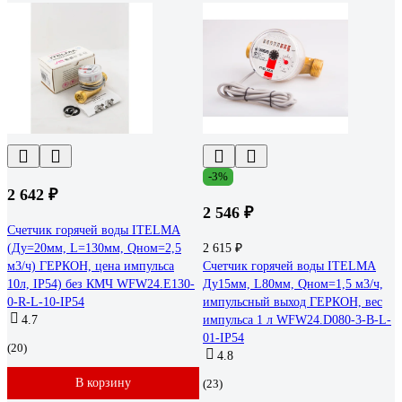
-3%
2 642 ₽
2 546 ₽
Счетчик горячей воды ITELMA
(Ду=20мм, L=130мм, Qном=2,5
2 615 ₽
м3/ч) ГЕРКОН, цена импульса
Счетчик горячей воды ITELMA
10л, IP54) без КМЧ WFW24.E130-
Ду15мм, L80мм, Qном=1,5 м3/ч,
0-R-L-10-IP54
импульсный выход ГЕРКОН, вес
4.7
импульса 1 л WFW24.D080-3-B-L-
01-IP54
(20)
4.8
В корзину
(23)