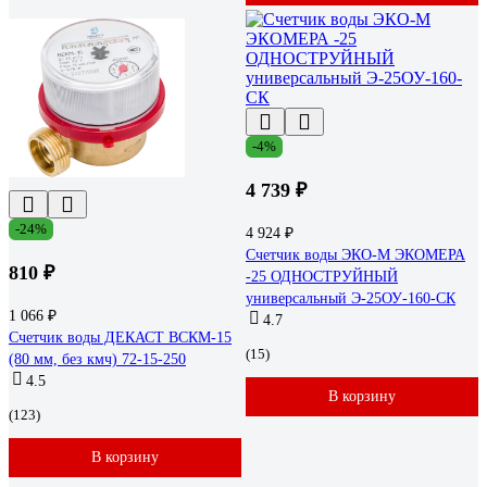
-4%
4 739 ₽
-24%
4 924 ₽
Счетчик воды ЭКО-М ЭКОМЕРА
810 ₽
-25 ОДНОСТРУЙНЫЙ
универсальный Э-25ОУ-160-СК
1 066 ₽
4.7
Счетчик воды ДЕКАСТ ВСКМ-15
(15)
(80 мм, без кмч) 72-15-250
4.5
В корзину
(123)
В корзину