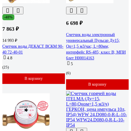
-48%
6 698 ₽
7 863 ₽
Счетчик воды электронный
14 993 ₽
универсальный Пульсар Ду15;
Счетчик воды ДЕКАСТ ВСКМ 90-
Qn=1,5 м3/час; L=80мм;
40 72-40-01
интерфейс RS-485; класс В; МПИ
4.8
6лет Н00014163
5
(25)
(6)
В корзину
В корзину