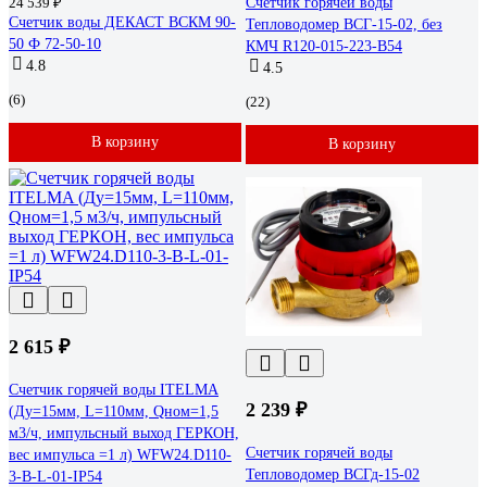
24 539 ₽
Счетчик горячей воды
Счетчик воды ДЕКАСТ ВСКМ 90-
Тепловодомер ВСГ-15-02, без
50 Ф 72-50-10
КМЧ R120-015-223-B54
4.8
4.5
(6)
(22)
В корзину
В корзину
2 615 ₽
Счетчик горячей воды ITELMA
2 239 ₽
(Ду=15мм, L=110мм, Qном=1,5
м3/ч, импульсный выход ГЕРКОН,
Счетчик горячей воды
вес импульса =1 л) WFW24.D110-
Тепловодомер ВСГд-15-02
3-B-L-01-IP54