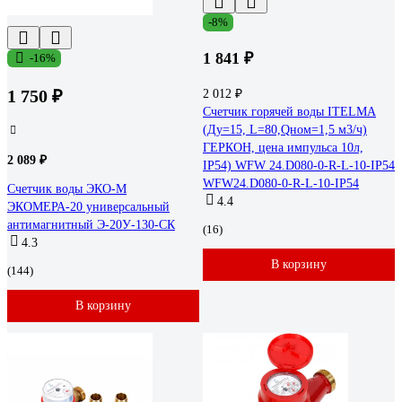
-8%
1 841 ₽
-16%
1 750 ₽
2 012 ₽
Счетчик горячей воды ITELMA
(Ду=15, L=80,Qном=1,5 м3/ч)
ГЕРКОН, цена импульса 10л,
2 089 ₽
IP54) WFW 24.D080-0-R-L-10-IP54
WFW24.D080-0-R-L-10-IP54
Счетчик воды ЭКО-М
4.4
ЭКОМЕРА-20 универсальный
антимагнитный Э-20У-130-СК
(16)
4.3
В корзину
(144)
В корзину