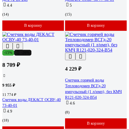
4.4
5
(14)
(15)
В корзину
В корзину
-15%
-26%
8 709 ₽
4 229 ₽
Счетчик горячей воды
9 955 ₽
Тепловодомер ВСГд-20
импульсный (1 л/имп), без КМЧ
11 774 ₽
R121-020-324-B54
Счетчик воды ДЕКАСТ ОСВУ-40
4.6
73-40-01
4.9
(8)
(18)
В корзину