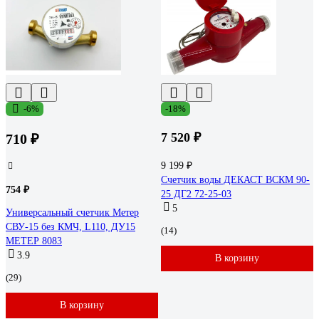
-6%
-18%
7 520 ₽
710 ₽
9 199 ₽
Счетчик воды ДЕКАСТ ВСКМ 90-
754 ₽
25 ДГ2 72-25-03
5
Универсальный счетчик Метер
СВУ-15 без КМЧ, L110, ДУ15
(14)
МЕТЕР 8083
3.9
В корзину
(29)
В корзину