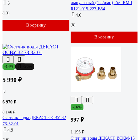
импульсный (1 л/имп), без КМЧ
5
R121-015-223-B54
(13)
4.6
(8)
В корзину
В корзину
-14%
-26%
5 990 ₽
6 970 ₽
-16%
8 146 ₽
Счетчик воды ДЕКАСТ ОСВУ-32
997 ₽
73-32-01
4.9
1 193 ₽
Счетчик воды ДЕКАСТ ВСКМ-15
(18)