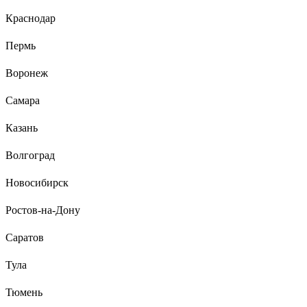
Краснодар
Пермь
Алексей
01.10.2022
Брал взамен ранее установленных счетчиков. Паспорта со
Воронеж
«свежими» датами первоначальной поверки.
Самара
Казань
Волгоград
Новосибирск
Ростов-на-Дону
Саратов
Тула
Тюмень