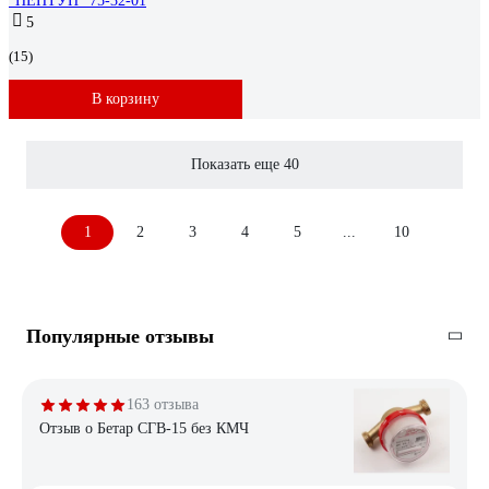
"НЕПТУН" 75-32-01
5
(15)
В корзину
Показать еще 40
1
2
3
4
5
...
10
Популярные отзывы
163 отзыва
Отзыв о Бетар СГВ-15 без КМЧ