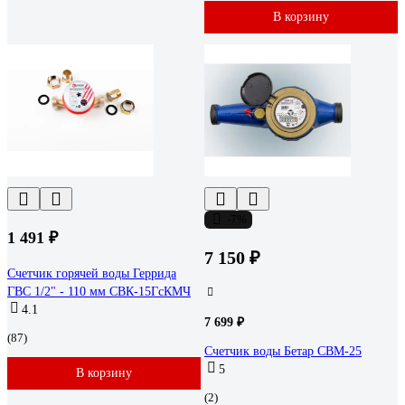
В корзину
-7%
1 491 ₽
7 150 ₽
Счетчик горячей воды Геррида
ГВС 1/2" - 110 мм СВК-15ГсКМЧ
4.1
7 699 ₽
(87)
Счетчик воды Бетар СВМ-25
5
В корзину
(2)