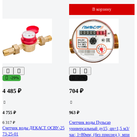
В корзину
-29%
-27%
4 485 ₽
704 ₽
4 755 ₽
963 ₽
6 317 ₽
Счетчик воды Пульсар
Счетчик воды ДЕКАСТ ОСВУ-25
универсальный ду15; qn=1,5 м3/
73-25-01
час; l=80мм; (без присоед.); мпи