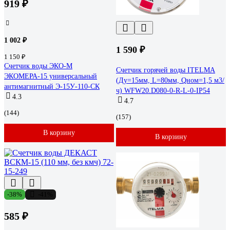
919 ₽
1 002 ₽
1 590 ₽
1 150 ₽
Счетчик воды ЭКО-М
Счетчик горячей воды ITELMA
ЭКОМЕРА-15 универсальный
(Ду=15мм, L=80мм, Qном=1,5 м3/
антимагнитный Э-15У-110-СК
ч) WFW20.D080-0-R-L-0-IP54
4.3
4.7
(144)
(157)
В корзину
В корзину
-38%
-41%
585 ₽