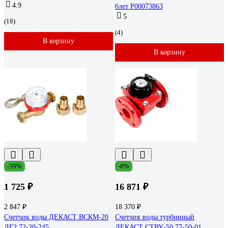
4.9
6лет Р00073863
5
(18)
(4)
В корзину
В корзину
-39%
-8%
1 725 ₽
16 871 ₽
2 847 ₽
18 370 ₽
Счетчик воды ДЕКАСТ ВСКМ-20
Счетчик воды турбинный
ДГ2 72-20-245
ДЕКАСТ СТВУ-50 77-50-01