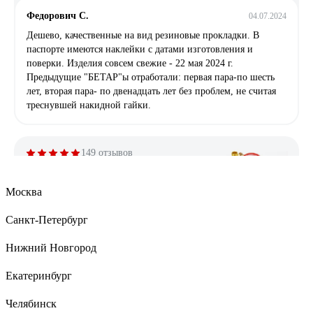
Федорович С.
04.07.2024
Дешево, качественные на вид резиновые прокладки. В
паспорте имеются наклейки с датами изготовления и
поверки. Изделия совсем свежие - 22 мая 2024 г.
Предыдущие "БЕТАР"ы отработали: первая пара-по шесть
лет, вторая пара- по двенадцать лет без проблем, не считая
треснувшей накидной гайки.
149 отзывов
Отзыв о Бетар СГВ-15
Москва
Санкт-Петербург
Валерий К.
18.01.2022
Работает и на горячей воде и на холодной. Надёжный бренд.
Нижний Новгород
Екатеринбург
106 отзывов
Челябинск
Отзыв о Valtec до +90 С, 1,5м3, 1/2", 110 мм