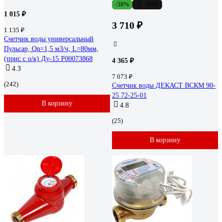
-38%
-48%
1 015 ₽
3 710 ₽
1 135 ₽
Счетчик воды универсальный
Пульсар, Qn=1,5 м3/ч, L=80мм,
(прис с о/к) Ду-15 Р00073868
4 365 ₽
4.3
7 073 ₽
(242)
Счетчик воды ДЕКАСТ ВСКМ 90-
25 72-25-01
В корзину
4.8
(25)
В корзину