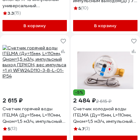
импульсным выходом(ДГ) 71-
универсальный
20-03
5
(10)
антимагнитный Э-15УИ-110-
3.3
(15)
СК
В корзину
В корзину
-5%
2 615 ₽
2 484 ₽
2 615 ₽
Счетчик горячей воды
Счетчик холодной воды
ITELMA (Ду=15мм, L=110мм,
ITELMA (Ду=15мм, L=110мм,
Qном=1,5 м3/ч, импульсный
Qном=1,5 м3/ч, импульсный
выход ГЕРКОН, вес импульса
выход ГЕРКОН, вес импульса
5
(13)
4.7
(3)
=1 л) WFW24.D110-3-B-L-01-
=1 л) WFK24.D110-3-B-L-01-