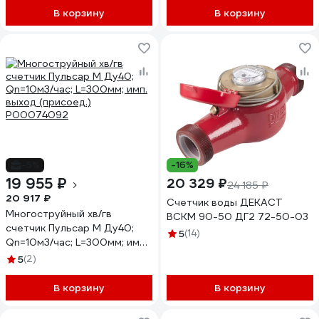
IP54
В корзину
В корзину
-5%
-16%
19 955 ₽
20 329 ₽
24 185 ₽
20 917 ₽
Счетчик воды ДЕКАСТ
Многоструйный хв/гв
ВСКМ 90-50 ДГ2 72-50-03
счетчик Пульсар М Ду40;
5
(14)
Qn=10м3/час; L=300мм; имп.
выход (присоед.)
5
(2)
Р00074092
В корзину
В корзину