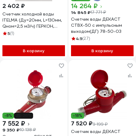
14 264 ₽
2 402 ₽
14 845 ₽
17 771 ₽
Счетчик холодной воды
Счетчик воды ДЕКАСТ
ITELMA (Ду=20мм, L=130мм,
СТВХ-50 с импульсным
Qном=2,5 м3/ч) ГЕРКОН,
выходом(ДГ) 78-50-03
цена импульса 10л, IP54)без
5
(1)
КМЧ WFK24.E130-0-R-L-10-
4.9
(27)
IP54
В корзину
В корзину
-8%
-26%
-18%
7 552 ₽
7 520 ₽
9 199 ₽
9 350 ₽
10 138 ₽
Счетчик воды ДЕКАСТ