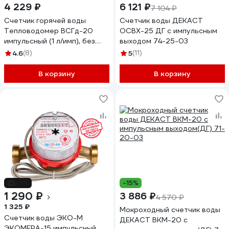
4 229 ₽
6 121 ₽
7 104 ₽
Счетчик горячей воды
Счетчик воды ДЕКАСТ
Тепловодомер ВСГд-20
ОСВХ-25 ДГ с импульсным
импульсный (1 л/имп), без
выходом 74-25-03
КМЧ R121-020-324-B54
4.6
(8)
5
(11)
В корзину
В корзину
-3%
-15%
1 290 ₽
3 886 ₽
4 570 ₽
1 325 ₽
Мокроходный счетчик воды
Счетчик воды ЭКО-М
ДЕКАСТ ВКМ-20 с
ЭКОМЕРА-15 импульсный