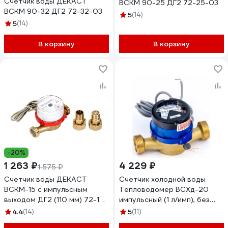
Счетчик воды ДЕКАСТ
ВСКМ 90-25 ДГ2 72-25-03
ВСКМ 90-32 ДГ2 72-32-03
5
(14)
5
(14)
В корзину
В корзину
-20%
1 263 ₽
4 229 ₽
1 575 ₽
Счетчик воды ДЕКАСТ
Счетчик холодной воды
ВСКМ-15 с импульсным
Тепловодомер ВСХд-20
выходом ДГ2 (110 мм) 72-15-
импульсный (1 л/имп), без
253
КМЧ R111-020-324-B54
4.4
(14)
5
(11)