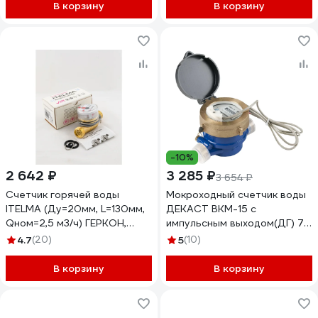
В корзину
В корзину
-10%
2 642 ₽
3 285 ₽
3 654 ₽
Счетчик горячей воды
Мокроходный счетчик воды
ITELMA (Ду=20мм, L=130мм,
ДЕКАСТ ВКМ-15 с
Qном=2,5 м3/ч) ГЕРКОН,
импульсным выходом(ДГ) 71-
цена импульса 10л, IP54) без
15-03
4.7
(20)
5
(10)
КМЧ WFW24.E130-0-R-L-10-
IP54
В корзину
В корзину