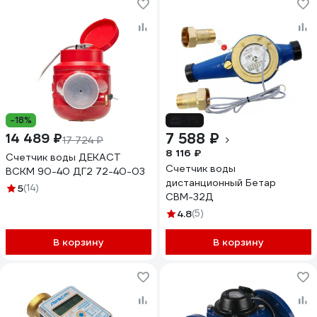
-18%
-7%
7 588 ₽
14 489 ₽
17 724 ₽
8 116 ₽
Счетчик воды ДЕКАСТ
Счетчик воды
ВСКМ 90-40 ДГ2 72-40-03
дистанционный Бетар
5
(14)
СВМ-32Д
4.8
(5)
В корзину
В корзину