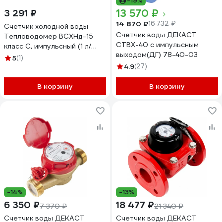
-19%
13 570 ₽
3 291 ₽
14 870 ₽
16 732 ₽
Счетчик холодной воды
Счетчик воды ДЕКАСТ
Тепловодомер ВСХНд-15
СТВХ-40 с импульсным
класс С, импульсный (1 л/
выходом(ДГ) 78-40-03
имп), без КМЧ R111-015-223-
5
(1)
C54
4.9
(27)
В корзину
В корзину
-14%
-13%
6 350 ₽
18 477 ₽
7 370 ₽
21 340 ₽
Счетчик воды ДЕКАСТ
Счетчик воды ДЕКАСТ