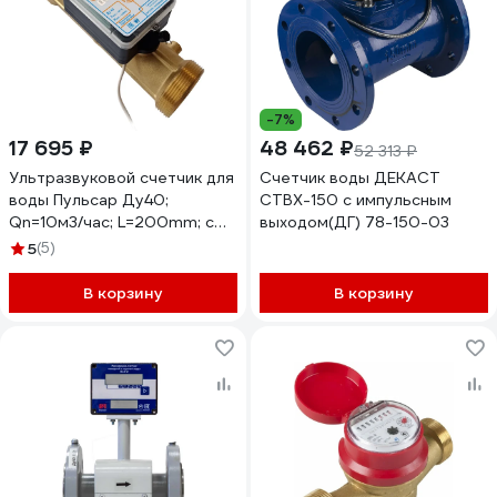
-7%
17 695 ₽
48 462 ₽
52 313 ₽
Ультразвуковой счетчик для
Счетчик воды ДЕКАСТ
воды Пульсар Ду40;
СТВХ-150 с импульсным
Qn=10м3/чac; L=200mm; с
выходом(ДГ) 78-150-03
имп. выходом; Тmax=105С;
5
(5)
исп. 1 Н00009876
В корзину
В корзину