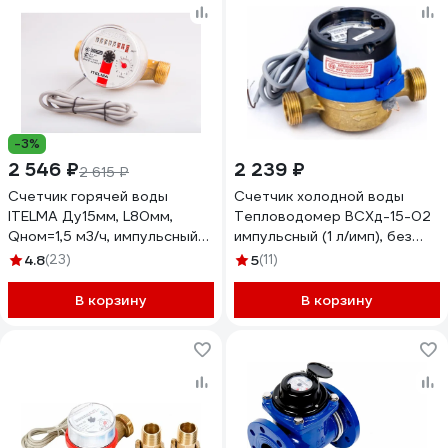
-3%
2 546 ₽
2 239 ₽
2 615 ₽
Счетчик горячей воды
Счетчик холодной воды
ITELMA Ду15мм, L80мм,
Тепловодомер ВСХд-15-02
Qном=1,5 м3/ч, импульсный
импульсный (1 л/имп), без
выход ГЕРКОН, вес импульса
КМЧ R111-015-223-B54
4.8
(23)
5
(11)
1 л WFW24.D080-3-B-L-01-
IP54
В корзину
В корзину