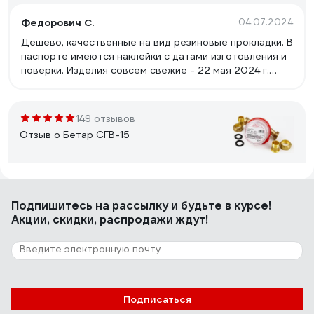
Федорович С.
04.07.2024
Дешево, качественные на вид резиновые прокладки. В
паспорте имеются наклейки с датами изготовления и
поверки. Изделия совсем свежие - 22 мая 2024 г.
Предыдущие "БЕТАР"ы отработали: первая пара-по
шесть лет, вторая пара- по двенадцать лет без
проблем, не считая треснувшей накидной гайки.
149 отзывов
Отзыв о Бетар СГВ-15
Валерий К.
18.01.2022
Подпишитесь
на рассылку
и будьте в курсе!
Работает и на горячей воде и на холодной. Надёжный
Акции, скидки, распродажи ждут!
бренд.
106 отзывов
Отзыв о Valtec до +90 С, 1,5м3, 1/2", 110 мм
Подписаться