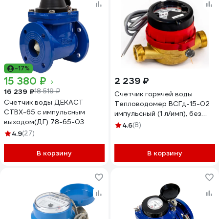
-17%
15 380 ₽
2 239 ₽
16 239 ₽
18 519 ₽
Счетчик горячей воды
Счетчик воды ДЕКАСТ
Тепловодомер ВСГд-15-02
СТВХ-65 с импульсным
импульсный (1 л/имп), без
выходом(ДГ) 78-65-03
КМЧ R121-015-223-B54
4.6
(8)
4.9
(27)
В корзину
В корзину