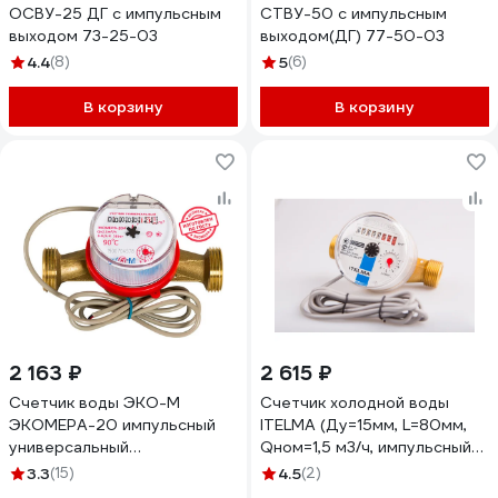
ОСВУ-25 ДГ с импульсным
СТВУ-50 с импульсным
выходом 73-25-03
выходом(ДГ) 77-50-03
4.4
(8)
5
(6)
В корзину
В корзину
2 163 ₽
2 615 ₽
Счетчик воды ЭКО-М
Счетчик холодной воды
ЭКОМЕРА-20 импульсный
ITELMA (Ду=15мм, L=80мм,
универсальный
Qном=1,5 м3/ч, импульсный
антимагнитный Э-20УИ-130-
выход ГЕРКОН, вес импульса
3.3
(15)
4.5
(2)
СК
=1 л) WFK24.D080-3-B-L-01-