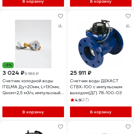
IP54
IP54
В корзину
В корзину
-5%
3 024 ₽
25 911 ₽
3 183 ₽
Счетчик холодной воды
Счетчик воды ДЕКАСТ
ITELMA Ду=20мм, L=130мм,
СТВХ-100 с импульсным
Qном=2,5 м3/ч, импульсный
выходом(ДГ) 78-100-03
выход ГЕРКОН, вес импульса
4.9
(27)
=1 л WFK24.E130-3-B-L-01-
IP54
В корзину
В корзину