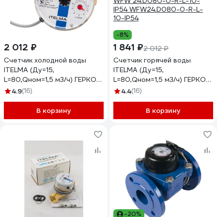
-8%
2 012 ₽
1 841 ₽
2 012 ₽
Счетчик холодной воды
Счетчик горячей воды
ITELMA (Ду=15,
ITELMA (Ду=15,
L=80,Qном=1,5 м3/ч) ГЕРКОН,
L=80,Qном=1,5 м3/ч) ГЕРКОН,
цена импульса 10л, IP54)
цена импульса 10л, IP54)
4.9
(16)
4.4
(16)
WFK24.D080-0-R-L-10-IP54
WFW 24.D080-0-R-L-10-
IP54 WFW24.D080-0-R-L-
В корзину
В корзину
10-IP54
-20%