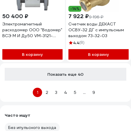
-14%
50 400 ₽
7 922 ₽
9 196 ₽
Электромагнитный
Счетчик воды ДЕКАСТ
расходомер ООО "Водомер"
ОСВУ-32 ДГ с импульсным
ВСЭ М И Ду50 VM-3121-
выходом 73-32-03
050-21B-54RS
4.4
(8)
В корзину
В корзину
Показать еще 40
1
2
3
4
5
...
9
Часто ищут
Без ипульсного выхода