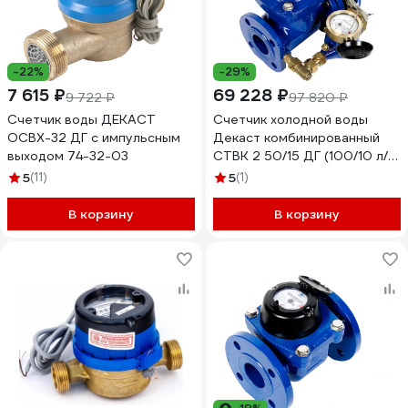
-22%
-29%
7 615 ₽
69 228 ₽
9 722 ₽
97 820 ₽
Счетчик воды ДЕКАСТ
Счетчик холодной воды
ОСВХ-32 ДГ с импульсным
Декаст комбинированный
выходом 74-32-03
СТВК 2 50/15 ДГ (100/10 л/
имп) 10-50-464
5
(11)
5
(1)
В корзину
В корзину