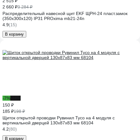
2 515 ₽
2 660 ₽
3 284 ₽
Распределительный навесной щит EKF ЩРН-24 пласт.замок
(350х300х120) IP31 PROxima mb21-24n
4.9
(15)
В корзину
-7%
-24%
150 ₽
185 ₽
198 ₽
Щиток открытой проводки Рувинил Тусо на 4 модуля с
вертикальной дверцей 130x87x83 мм 68104
4.2
(80)
В корзину