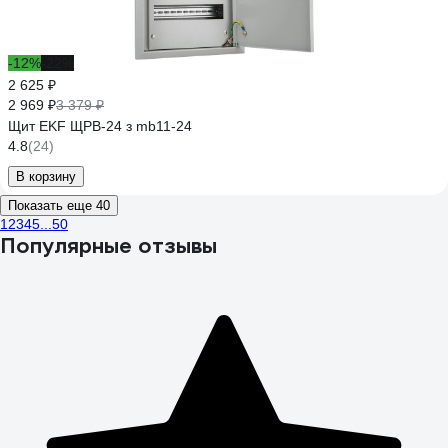
-12%
-22%
2 625 ₽
2 969 ₽
3 379 ₽
Щит EKF ЩРВ-24 з mb11-24
4.8
(24)
В корзину
Показать еще 40
1
2
3
4
5
...
50
Популярные отзывы