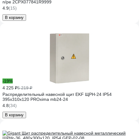
n/pe 2CPX077841R9999
4.9
(15)
В корзину
-19%
4 225 ₽
5 219 ₽
Распределительный навесной щит EKF ЩРН-24 IP54
395x310x120 PROxima mb24-24
4.8
(34)
В корзину