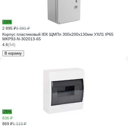
-15%
2 895 ₽
3 391 ₽
Корпус пластиковый IEK ЩМПп 300х200х130мм УХЛ1 IP65
MKP93-N-302013-65
4.6
(54)
В корзину
-25%
836 ₽
869 ₽
1 113 ₽