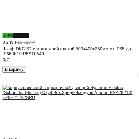
-23%
до -27%
8 249 ₽
10 727 ₽
Шкаф DKC ST с монтажной платой 500х400х250мм от IP65-до
IP66 IK10 R5ST0549
5
(7)
В корзину