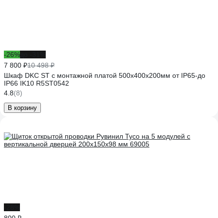
-26%
до -31%
7 800 ₽
10 498 ₽
Шкаф DKC ST с монтажной платой 500х400х200мм от IP65-до
IP66 IK10 R5ST0542
4.8
(8)
В корзину
-28%