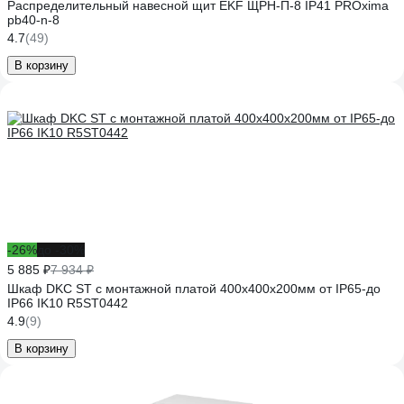
Распределительный навесной щит EKF ЩРН-П-8 IP41 PROxima
pb40-n-8
4.7
(49)
В корзину
-26%
до -30%
5 885 ₽
7 934 ₽
Шкаф DKC ST с монтажной платой 400х400х200мм от IP65-до
IP66 IK10 R5ST0442
4.9
(9)
В корзину