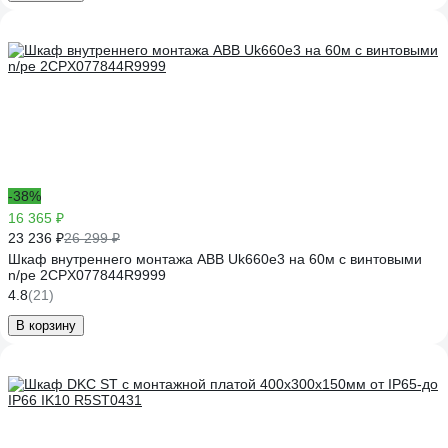
-38%
16 365 ₽
23 236 ₽
26 299 ₽
Шкаф внутреннего монтажа ABB Uk660e3 на 60м с винтовыми
n/pe 2CPX077844R9999
4.8
(21)
В корзину