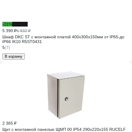
-21%
до -32%
5 390 ₽
6 832 ₽
Шкаф DKC ST с монтажной платой 400х300х150мм от IP65-до
IP66 IK10 R5ST0431
5
(7)
В корзину
2 365 ₽
Щит с монтажной панелью ЩМП 00 IP54 290х220х155 RUCELF