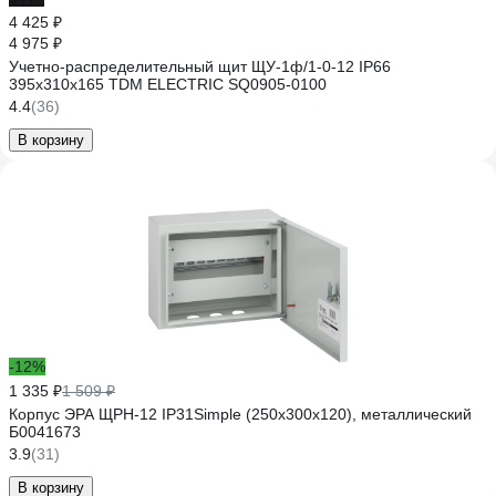
4 425 ₽
4 975 ₽
Учетно-распределительный щит ЩУ-1ф/1-0-12 IP66
395х310х165 TDM ELECTRIC SQ0905-0100
4.4
(36)
В корзину
-12%
1 335 ₽
1 509 ₽
Корпус ЭРА ЩРН-12 IP31Simple (250х300х120), металлический
Б0041673
3.9
(31)
В корзину