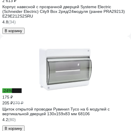
2 613 ₽
Корпус навесной с прозрачной дверцей Systeme Electric
(Schneider Electric) City9 Box 2ряд/24модуля (ранее PRA29213)
EZ9E212S2SRU
4.8
(34)
В корзину
-24%
-35%
175 ₽
205 ₽
270 ₽
Щиток открытой проводки Рувинил Тусо на 6 модулей с
вертикальной дверцей 130x159x83 мм 68106
4.2
(80)
В корзину