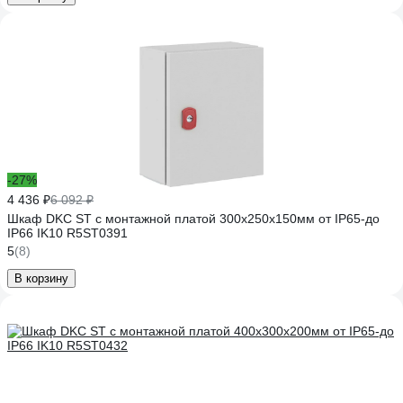
-27%
4 436 ₽
6 092 ₽
Шкаф DKC ST с монтажной платой 300х250х150мм от IP65-до
IP66 IK10 R5ST0391
5
(8)
В корзину