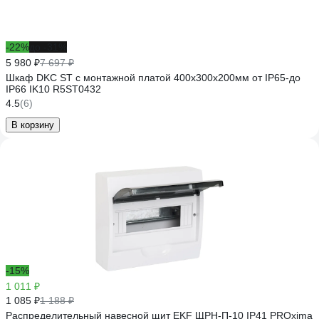
-22%
до -31%
5 980 ₽
7 697 ₽
Шкаф DKC ST с монтажной платой 400х300х200мм от IP65-до
IP66 IK10 R5ST0432
4.5
(6)
В корзину
-15%
1 011 ₽
1 085 ₽
1 188 ₽
Распределительный навесной щит EKF ЩРН-П-10 IP41 PROxima