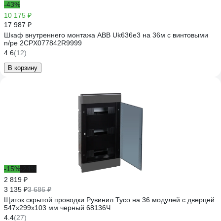
-43%
10 175 ₽
17 987 ₽
Шкаф внутреннего монтажа ABB Uk636e3 на 36м с винтовыми
n/pe 2CPX077842R9999
4.6
(12)
В корзину
-15%
-24%
2 819 ₽
3 135 ₽
3 686 ₽
Щиток скрытой проводки Рувинил Тусо на 36 модулей с дверцей
547x299x103 мм черный 68136Ч
4.4
(27)