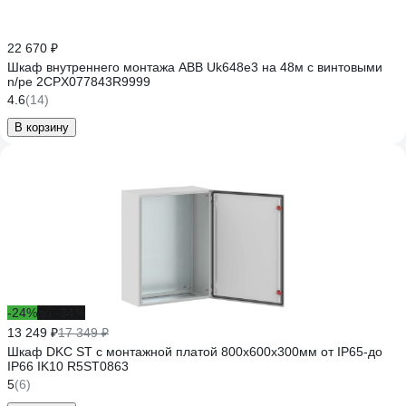
22 670 ₽
Шкаф внутреннего монтажа ABB Uk648e3 на 48м с винтовыми
n/pe 2CPX077843R9999
4.6
(14)
В корзину
-24%
до -34%
13 249 ₽
17 349 ₽
Шкаф DKC ST с монтажной платой 800х600х300мм от IP65-до
IP66 IK10 R5ST0863
5
(6)