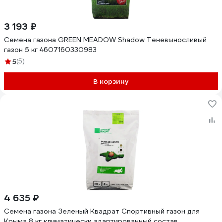
3 193 ₽
Семена газона GREEN MEADOW Shadow Теневыносливый
газон 5 кг 4607160330983
5
(5)
В корзину
4 635 ₽
Семена газона Зеленый Квадрат Спортивный газон для
Крыма 8 кг климатически адаптированный состав