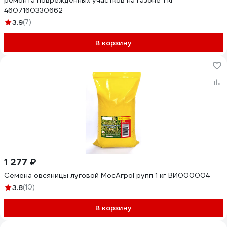
ремонта поврежденных участков на газоне 1 кг
4607160330662
3.9
(7)
В корзину
1 277 ₽
Семена овсяницы луговой МосАгроГрупп 1 кг ВИ000004
3.8
(10)
В корзину