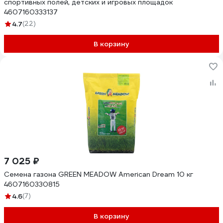
спортивных полей, детских и игровых площадок
4607160333137
4.7
(22)
В корзину
7 025 ₽
Семена газона GREEN MEADOW American Dream 10 кг
4607160330815
4.6
(7)
В корзину