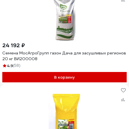
24 192 ₽
Семена МосАгроГрупп газон Дача для засушливых регионов
20 кг ВИ200008
4.9
(58)
В корзину