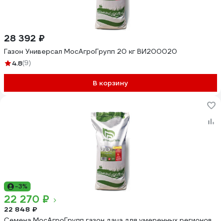
28 392 ₽
Газон Универсал МосАгроГрупп 20 кг ВИ200020
4.8
(9)
В корзину
-3%
22 270 ₽
22 848 ₽
Семена МосАгроГрупп газон дача для умеренных регионов