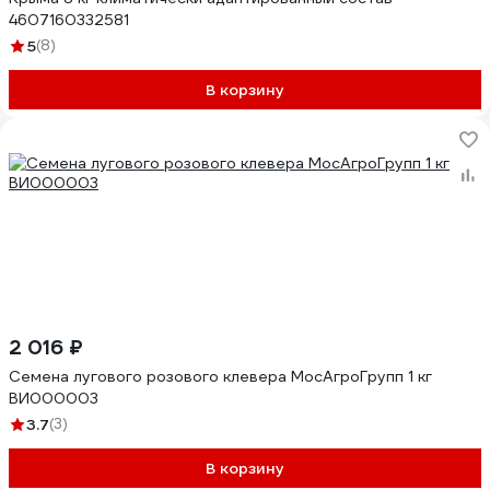
4607160332581
5
(8)
В корзину
2 016 ₽
Семена лугового розового клевера МосАгроГрупп 1 кг
ВИ000003
3.7
(3)
В корзину