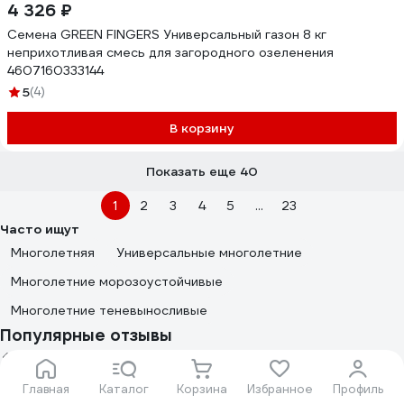
4 326 ₽
Семена GREEN FINGERS Универсальный газон 8 кг
неприхотливая смесь для загородного озеленения
4607160333144
5
(4)
В корзину
Показать еще 40
1
2
3
4
5
...
23
Часто ищут
Многолетняя
Универсальные многолетние
Многолетние морозоустойчивые
Многолетние теневыносливые
Популярные отзывы
47 отзывов
Главная
Каталог
Корзина
Избранное
Профиль
Отзыв о Сила Суздаля 4680004060888