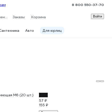
рам
8 800 550-37-70
Войти
Сравнение
Заказы
Корзина
Сантехника
Авто
Для юрлиц
веющая M6 (20 шт.)
-63%
57 ₽
155 ₽