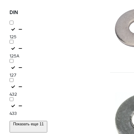
DIN
125
125А
127
432
433
Показать еще 11