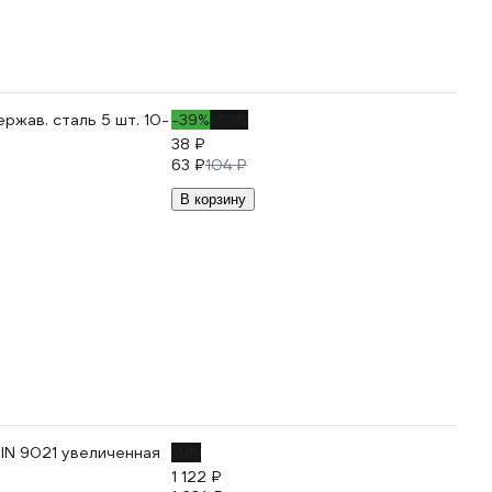
ржав. сталь 5 шт. 10-
-39%
-63%
38 ₽
63 ₽
104 ₽
В корзину
DIN 9021 увеличенная
-9%
1 122 ₽