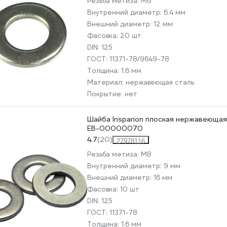
Резьба метиза:
М6
Внутренний диаметр:
6.4 мм
Внешний диаметр:
12 мм
Фасовка:
20 шт
DIN:
125
ГОСТ:
11371-78/9649-78
Толщина:
1.6 мм
Материал:
нержавеющая сталь
Покрытие:
нет
Шайба Insparion плоская нержавеющая 
ЕВ-00000070
4.7
(20)
27978116
Резьба метиза:
М8
Внутренний диаметр:
9 мм
Внешний диаметр:
16 мм
Фасовка:
10 шт
DIN:
125
ГОСТ:
11371-78
Толщина:
1.6 мм