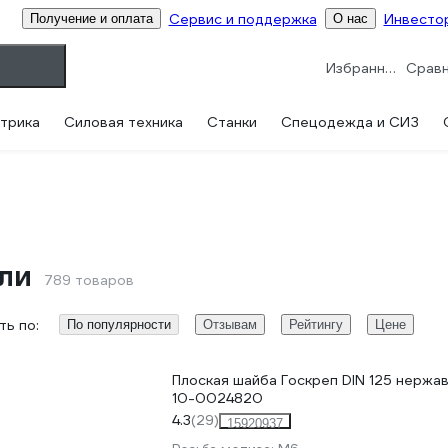
Сервис и поддержка
Инвесто
Получение и оплата
О нас
Избранное
трика
Силовая техника
Станки
Спецодежда и СИЗ
ли
789 товаров
ь по:
По популярности
Отзывам
Рейтингу
Цене
Плоская шайба Госкреп DIN 125 нержа
10-0024820
4.3
(29)
15920937