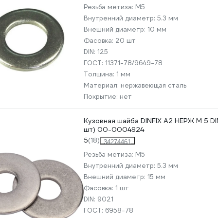
Резьба метиза:
М5
Внутренний диаметр:
5.3 мм
Внешний диаметр:
10 мм
Фасовка:
20 шт
DIN:
125
ГОСТ:
11371-78/9649-78
Толщина:
1 мм
Материал:
нержавеющая сталь
Покрытие:
нет
Кузовная шайба DINFIX А2 НЕРЖ М 5 DI
шт) 00-0004924
5
(18)
34274461
Резьба метиза:
М5
Внутренний диаметр:
5.3 мм
Внешний диаметр:
15 мм
Фасовка:
1 шт
DIN:
9021
ГОСТ:
6958-78