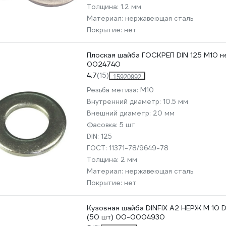
Толщина:
1.2 мм
Материал:
нержавеющая сталь
Покрытие:
нет
Плоская шайба ГОСКРЕП DIN 125 M10 не
0024740
4.7
(15)
15920992
Резьба метиза:
М10
Внутренний диаметр:
10.5 мм
Внешний диаметр:
20 мм
Фасовка:
5 шт
DIN:
125
ГОСТ:
11371-78/9649-78
Толщина:
2 мм
Материал:
нержавеющая сталь
Покрытие:
нет
Кузовная шайба DINFIX А2 НЕРЖ М 10 
(50 шт) 00-0004930