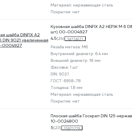
Материал:
нержавеющая сталь
Покрытие:
нет
Кузовная шайба DINFIX А2 НЕРЖ М 6 DI
шт) 00-0004927
4.5
(24)
34274671
Резьба метиза:
М6
Внутренний диаметр:
6.4 мм
Внешний диаметр:
18 мм
Фасовка:
1 шт
DIN:
9021
ГОСТ:
6958-78
Толщина:
1.8 мм
Материал:
нержавеющая сталь
Покрытие:
нет
Плоская шайба Госкреп DIN 125 нержа
10-0024800
5
(23)
15921229