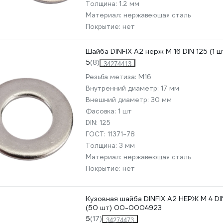
Толщина:
1.2 мм
Материал:
нержавеющая сталь
Покрытие:
нет
Шайба DINFIX А2 нерж М 16 DIN 125 (1
5
(8)
34274413
Резьба метиза:
М16
Внутренний диаметр:
17 мм
Внешний диаметр:
30 мм
Фасовка:
1 шт
DIN:
125
ГОСТ:
11371-78
Толщина:
3 мм
Материал:
нержавеющая сталь
Покрытие:
нет
Кузовная шайба DINFIX А2 НЕРЖ М 4 DI
(50 шт) 00-0004923
5
(17)
34274473