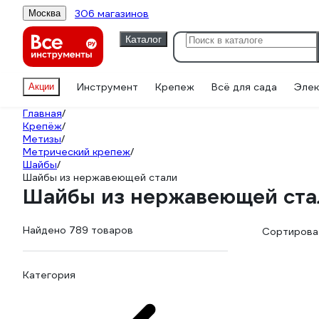
306 магазинов
Москва
Каталог
Инструмент
Крепеж
Всё для сада
Элек
Акции
Главная
/
Крепёж
/
Метизы
/
Метрический крепеж
/
Шайбы
/
Шайбы из нержавеющей стали
Шайбы из нержавеющей ста
Найдено 789 товаров
Сортироват
Категория