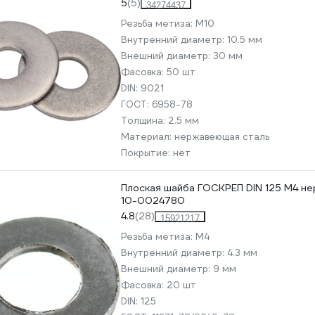
5
(5)
34274437
Резьба метиза:
М10
Внутренний диаметр:
10.5 мм
Внешний диаметр:
30 мм
Фасовка:
50 шт
DIN:
9021
ГОСТ:
6958-78
Толщина:
2.5 мм
Материал:
нержавеющая сталь
Покрытие:
нет
Плоская шайба ГОСКРЕП DIN 125 M4 нер
10-0024780
4.8
(28)
15921217
Резьба метиза:
М4
Внутренний диаметр:
4.3 мм
Внешний диаметр:
9 мм
Фасовка:
20 шт
DIN:
125