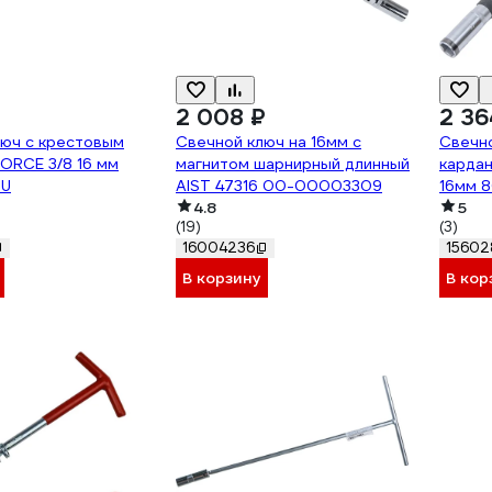
2 008 ₽
2 36
люч с крестовым
Свечной ключ на 16мм с
Свечн
ORCE 3/8 16 мм
магнитом шарнирный длинный
карда
6U
AIST 47316 00-00003309
16мм 
4.8
5
(19)
(3)
16004236
15602
В корзину
В кор