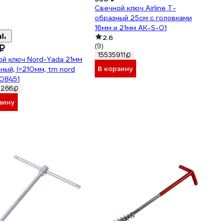
Свечной ключ Airline Т-
образный 25см с головками
16мм и 21мм AK-S-01
2.6
₽
(9)
15535911
й ключ Nord-Yada 21мм
В корзину
ный, l=210мм, tm nord
08451
5266
зину