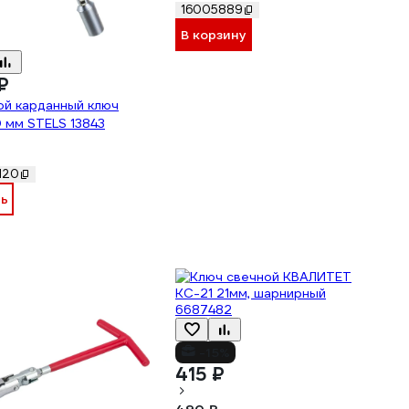
16005889
В корзину
₽
ой карданный ключ
 мм STELS 13843
120
ть
-15%
415 ₽