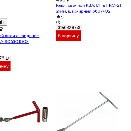
490 ₽
Ключ свечной КВАЛИТЕТ КС-21
21мм, шарнирный 6687482
5
(1)
31468287
₽
В корзину
й ключ с карданом
Y S04301003
761
зину