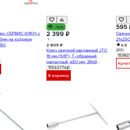
595 
-14%
2 399 ₽
люч СЕРВИС КЛЮЧ с
Свечн
6мм на холдере
21x250
790
2 805 ₽
4.9
Ключ свечной карданный JTC
(89)
15382
16 мм (5/8"), Т-образный,
магнитный, 450 мм, 3649
Купи
708260
15522774
В корзину