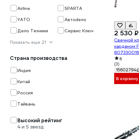
Airline
SPARTA
YATO
Автоdело
Дело Техники
Сервис Ключ
2 530 ₽
Свечной к
Показать еще 21
карданом F
80733001
Страна производства
5
(3)
15602794
Индия
В корзину
Китай
Россия
Тайвань
Высокий рейтинг
4 и 5 звезд