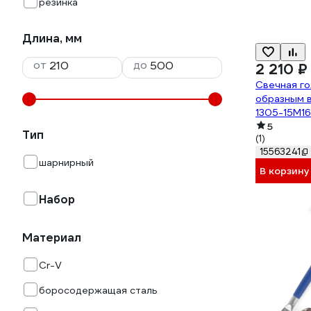
резинка
Длина, мм
от
до
2 210 ₽
Свечная го
образным 
1305-15M16
5
Тип
(1)
15563241
шарнирный
В корзину
Набор
Материал
Cr-V
боросодержащая сталь