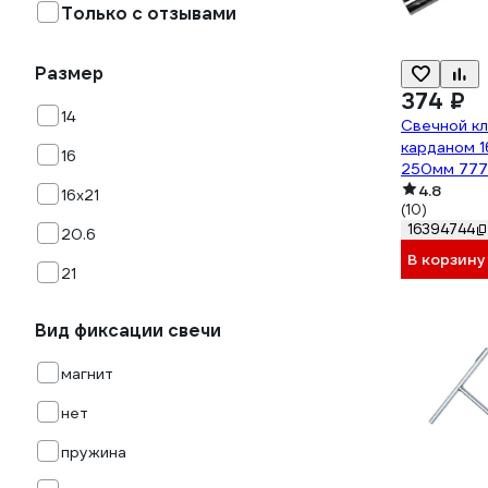
Только с отзывами
Размер
374 ₽
14
Свечной к
карданом 1
16
250мм 77
4.8
16х21
(10)
16394744
20.6
В корзину
21
Вид фиксации свечи
магнит
нет
пружина