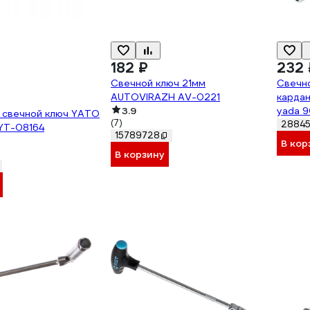
182 ₽
232 
Свечной ключ 21мм
Свечно
AUTOVIRAZH AV-0221
кардан
3.9
yada 9
 свечной ключ YATO
(7)
2884
 YT-08164
15789728
В кор
В корзину