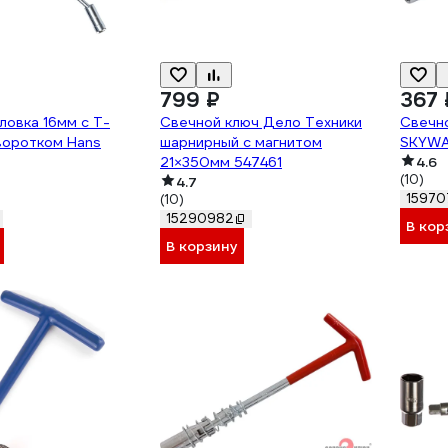
799 ₽
367 
ловка 16мм с Т-
Свечной ключ Дело Техники
Свечно
воротком Hans
шарнирный с магнитом
SKYWA
21×350мм 547461
4.6
(10)
4.7
15970
(10)
15290982
В кор
В корзину