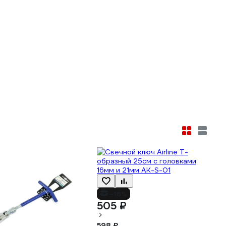
-16%
505 ₽
598 ₽