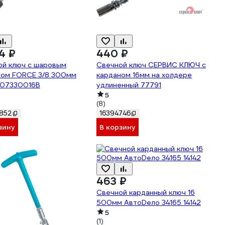
4 ₽
440 ₽
ой ключ с шаровым
Свечной ключ СЕРВИС КЛЮЧ с
ном FORCE 3/8 300мм
карданом 16мм на холдере
807330016B
удлиненный 77791
5
(8)
852
16394746
зину
В корзину
463 ₽
Свечной карданный ключ 16
500мм АвтоDело 34165 14142
5
(1)