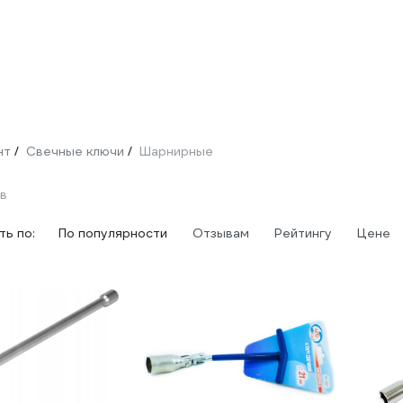
нт
Свечные ключи
Шарнирные
/
/
ов
ь по:
По популярности
Отзывам
Рейтингу
Цене