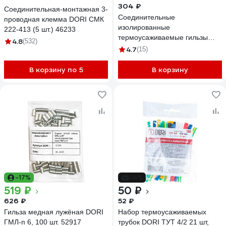
304 ₽
Соединительная-монтажная 3-
Соединительные
проводная клемма DORI СМК
изолированные
222-413 (5 шт.) 46233
термоусаживаемые гильзы
4.8
(532)
DORI 0,5-1,5 мм2 25шт 44376
4.7
(15)
В корзину по 5
В корзину
-17%
-4%
519 ₽
50 ₽
626 ₽
52 ₽
Гильза медная лужёная DORI
Набор термоусаживаемых
ГМЛ-п 6, 100 шт. 52917
трубок DORI ТУТ 4/2 21 шт,