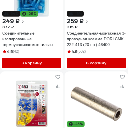
-34%
-26%
-18%
249 ₽
259 ₽
377 ₽
315 ₽
Соединительные
Соединительная-монтажная 3-
изолированные
проводная клемма DORI СМК
термоусаживаемые гильзы
222-413 (20 шт.) 46400
DORI 1,5-2,5 мм2 25шт 44383
4.8
4.8
(42)
(532)
В корзину
В корзину
-23%