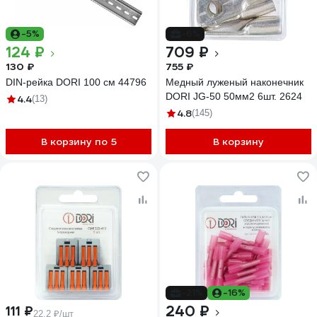
-5%
-6%
124 ₽
709 ₽
130 ₽
755 ₽
DIN-рейка DORI 100 см 44796
Медный луженый наконечник
DORI JG-50 50мм2 6шт. 2624
4.4
(13)
4.8
(145)
В корзину по 5
В корзину
-21%
-16%
240 ₽
111 ₽
22.2 ₽/шт