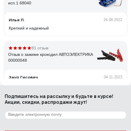
исп.1 68040
Илья П.
26.08.2022
Крепкий и надежный
81 отзыв
Отзыв о зажиме крокодил АВТОЭЛЕКТРИКА
00000048
Заур Гисович
04.11.2023
Полная изоляция. Медная пластина. Жесткая пружина.
Разные яркие цвета на + и -.
Подпишитесь
на рассылку
и будьте в курсе!
Акции, скидки, распродажи ждут!
27 отзывов
Отзыв об ответвительном сжиме ПЭМИ
У733М У3 X7902628