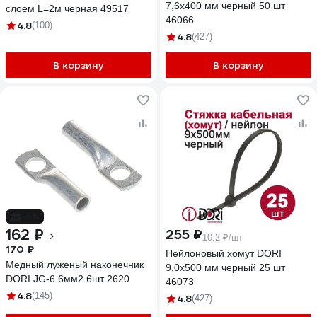
7,6x400 мм черный 50 шт
слоем L=2м черная 49517
46066
4.8
(100)
4.8
(427)
В корзину
В корзину
-5%
162 ₽
255 ₽
10.2 ₽/шт
170 ₽
Нейлоновый хомут DORI
Медный луженый наконечник
9,0x500 мм черный 25 шт
DORI JG-6 6мм2 6шт 2620
46073
4.8
(145)
4.8
(427)