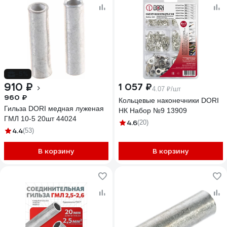
-5%
910 ₽
1 057 ₽
4.07 ₽/шт
960 ₽
Кольцевые наконечники DORI
Гильза DORI медная луженая
НК Набор №9 13909
ГМЛ 10-5 20шт 44024
4.6
(20)
4.4
(53)
В корзину
В корзину