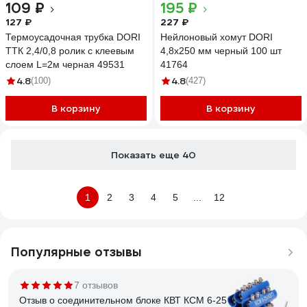
109 ₽
195 ₽
127 ₽
227 ₽
Термоусадочная трубка DORI
Нейлоновый хомут DORI
ТТК 2,4/0,8 ролик с клеевым
4,8x250 мм черный 100 шт
слоем L=2м черная 49531
41764
4.8
4.8
(100)
(427)
В корзину
В корзину
Показать еще 40
1
2
3
4
5
...
12
Популярные отзывы
7 отзывов
Отзыв о соединительном блоке КВТ КСМ 6-25