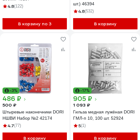
шт.) 46394
4.8
(122)
4.8
(532)
В корзину по 3
В корзину
-3%
-17%
486 ₽
905 ₽
500 ₽
1 093 ₽
Штыревые наконечники DORI
Гильза медная лужёная DORI
НШВИ Набор №2 42174
ГМЛ-п 10, 100 шт. 52924
4.7
5
(77)
(1)
В корзину
В корзину