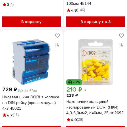
100мм 45144
3
(4)
4.9
(146)
В корзину
В корзину по 3
-6%
210 ₽
729 ₽
182.25 ₽/шт
223 ₽
Нулевая шина DORI в корпусе
Наконечник кольцевой
на DIN-рейку (кросс-модуль)
изолированный DORI (НКИ)
4х7 45021
4,0-6,0мм2, d=6мм, 25шт 2692
4.7
(11)
4.9
(28)