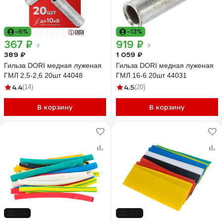
-6%
-13%
367 ₽
919 ₽
389 ₽
1 059 ₽
Гильза DORI медная луженая
Гильза DORI медная луженая
ГМЛ 2,5-2,6 20шт 44048
ГМЛ 16-6 20шт 44031
4.4
4.5
(14)
(20)
В корзину
В корзину
-5%
-6%