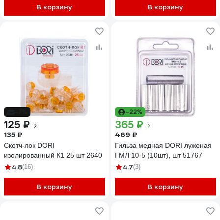
В корзину
В корзину
-7%
-22%
125 ₽
365 ₽
135 ₽
469 ₽
Скотч-лок DORI
Гильза медная DORI луженая
изолированный К1 25 шт 2640
ГМЛ 10-5 (10шт), шт 51767
4.8
4.7
(16)
(3)
В корзину
В корзину