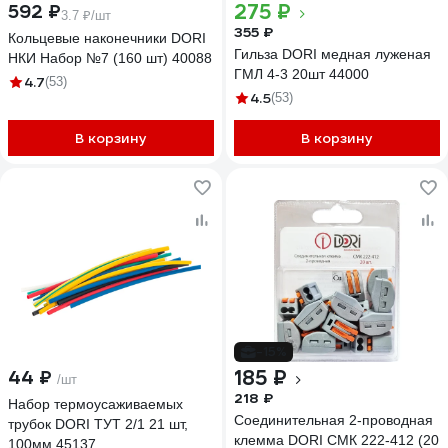
275 ₽
592 ₽
3.7 ₽/шт
355 ₽
Кольцевые наконечники DORI
Гильза DORI медная луженая
НКИ Набор №7 (160 шт) 40088
ГМЛ 4-3 20шт 44000
4.7
(53)
4.5
(53)
В корзину
В корзину
-15%
185 ₽
44 ₽
/шт
218 ₽
Набор термоусаживаемых
Соединительная 2-проводная
трубок DORI ТУТ 2/1 21 шт,
клемма DORI СМК 222-412 (20
100мм 45137