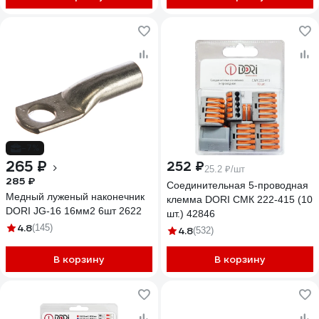
-7%
265 ₽
252 ₽
25.2 ₽/шт
285 ₽
Соединительная 5-проводная
Медный луженый наконечник
клемма DORI СМК 222-415 (10
DORI JG-16 16мм2 6шт 2622
шт.) 42846
4.8
(145)
4.8
(532)
В корзину
В корзину