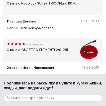
Отзыв о Hozelock SUPER TRICOFLEX 116761
02.05.2019
Павлова Евгения
Легкий, неперекручивается
7 отзывов
Отзыв о QUATTRO ELEMENTI 241-215
19.09.2016
Ходарин Игорь Николаевич
Нет падения давления при длине 15 метров, т.е.
поливает равномерно по всей длине. При двух
Подпишитесь
на рассылку
и будьте в курсе! Акции,
атмосферах на входе дает ширину зоны полива
скидки, распродажи ждут!
примерно 4 метра (по 2 метра в каждую сторону от
шланга). При четырех атмосферах дает где-то 6
метров. Легко раскладывается, не хрупкий.
32 отзыва
Отзыв о QUATTRO ELEMENTI 241-222