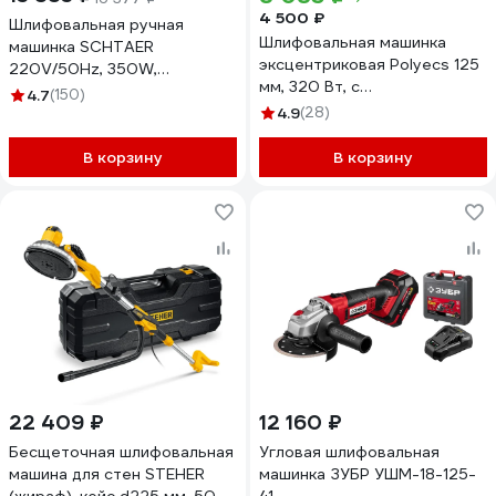
4 500 ₽
Шлифовальная ручная
Шлифовальная машинка
машинка SCHTAER
эксцентриковая Polyecs 125
220V/50Hz, 350W,
мм, 320 Вт, с
эксцентрик 5,0 мм SCH-01-
4.7
(150)
пылесборником и
150-5.0
4.9
(28)
регулятором оборотов POL-
2104-125
В корзину
В корзину
22 409 ₽
12 160 ₽
Бесщеточная шлифовальная
Угловая шлифовальная
машина для стен STEHER
машинка ЗУБР УШМ-18-125-