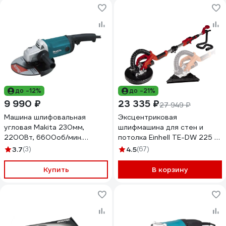
до -12%
до -21%
9 990 ₽
23 335 ₽
27 949 ₽
Машина шлифовальная
Эксцентриковая
угловая Makita 230мм,
шлифмашина для стен и
2200Вт, 6600об/мин.
потолка Einhell TE-DW 225 X,
M0921B
750 Вт, 4259960
3.7
(3)
4.5
(67)
Купить
В корзину