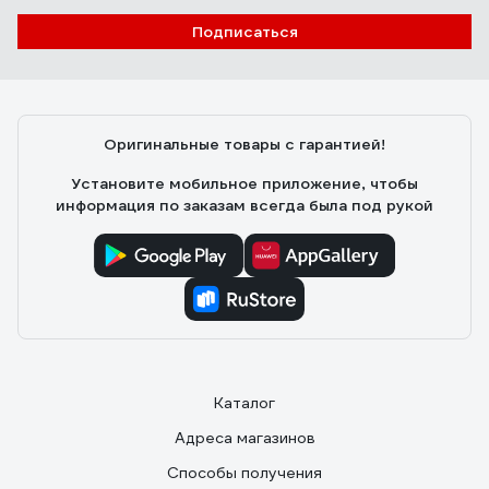
Отзыв о болгарке (ушм) Makita 9558 HN
Подписаться
Пользователь
06.10.2010
Мощьность, достаточная длина кабеля,
Оригинальные товары с гарантией!
высококачественный термостойкий, пылезащищенный
двигатель, отличная эргономика, удобная кнопка
Установите мобильное приложение, чтобы
включения.
информация по заказам всегда была под рукой
Каталог
Адреса магазинов
Способы получения