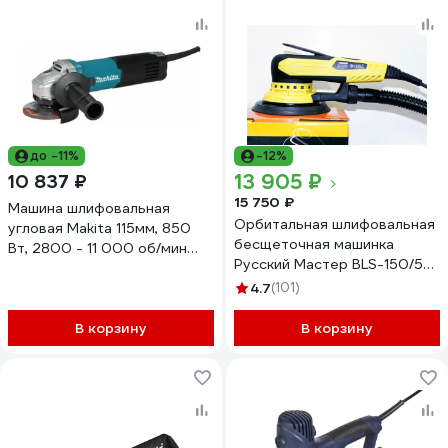
до -11%
-12%
13 905 ₽
10 837 ₽
15 750 ₽
Машина шлифовальная
Орбитальная шлифовальная
угловая Makita 115мм, 850
бесщеточная машинка
Вт, 2800 - 11 000 об/мин
Русский Мастер BLS-150/5
GA4600
150мм, эксцентрик 5мм,
4.7
(101)
220В РМ-381652
В корзину
В корзину