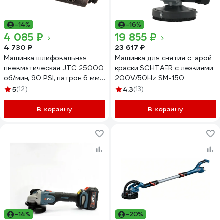
-14%
-16%
4 085 ₽
19 855 ₽
4 730 ₽
23 617 ₽
Машинка шлифовальная
Машинка для снятия старой
пневматическая JTC 25000
краски SCHTAER с лезвиями
об/мин, 90 PSI, патрон 6 мм,
200V/50Hz SM-150
длина 140 мм, 3101 682472
5
(12)
4.3
(13)
В корзину
В корзину
-14%
-20%