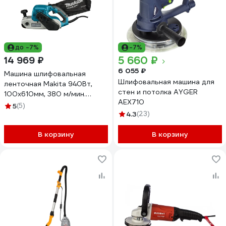
до -7%
-7%
5 660 ₽
14 969 ₽
6 055 ₽
Машина шлифовальная
Шлифовальная машина для
ленточная Makita 940Вт,
стен и потолка AYGER
100х610мм, 380 м/мин.
AEX710
M9400B
5
(5)
4.3
(23)
В корзину
В корзину