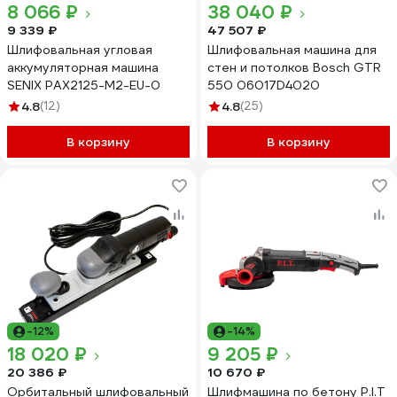
8 066 ₽
38 040 ₽
9 339 ₽
47 507 ₽
Шлифовальная угловая
Шлифовальная машина для
аккумуляторная машина
стен и потолков Bosch GTR
SENIX PAX2125-M2-EU-0
550 06017D4020
4.8
(12)
4.8
(25)
В корзину
В корзину
-12%
-14%
18 020 ₽
9 205 ₽
20 386 ₽
10 670 ₽
Орбитальный шлифовальный
Шлифмашина по бетону P.I.T