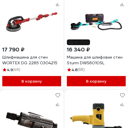
до -14%
17 790 ₽
16 340 ₽
Шлифмашина для стен
Машина для шлифовки стен
WORTEX DG 2285 0304215
Sturm DWS6010SL
4.9
(49)
4.8
(68)
В корзину
В корзину