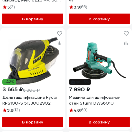
(жираф), кейс d225 мм, 500
41
Вт, подсветка DWB-500
5
(2)
3.9
(66)
В корзину
В корзину
-42%
до -5%
3 665 ₽
7 990 ₽
6 300 ₽
Дельташлифмашина Ryobi
Машина для шлифования
RPS100-S 5133002902
стен Sturm DWS6010
3.8
(12)
4.6
(69)
В корзину
В корзину