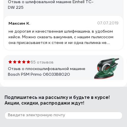
Отзыв о шлифовальной машине Einhell TC-
DW 225
Максим К.
07.07.2019
не дорогая и качественная шлифмашина. в удобном
кейсе. Можно сказать вакумная, с нашим пылисосом
она присасывается к стене и ни одна пылинка не
летает в воздухе. отлично подходят круги от фестул.
65 отзывов
Отзыв о плоскошлифовальной машине
Bosch PSM Primo 06033B8020
Йорген Шелл
18.07.2017
Подпишитесь
на рассылку
и будьте в курсе!
не шумная, удобная в руках и удивительно
Акции, скидки, распродажи ждут!
эффективная
609 отзывов