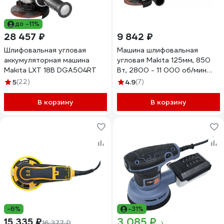
до -11%
28 457 ₽
9 842 ₽
Шлифовальная угловая
Машина шлифовальная
аккумуляторная машина
угловая Makita 125мм, 850
Makita LXT 18В DGA504RT
Вт, 2800 - 11 000 об/мин
GA5100
5
(22)
4.9
(7)
В корзину
В корзину
-6%
-31%
3 085 ₽
15 335 ₽
16 377 ₽