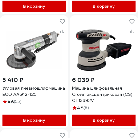
В корзину
В корзину
5 410 ₽
6 039 ₽
Угловая пневмошлифмашина
Машина шлифовальная
ECO AAG12-125
Crown эксцентриковая (CS)
CT13692V
4.6
(55)
4.5
(8)
В корзину
В корзину