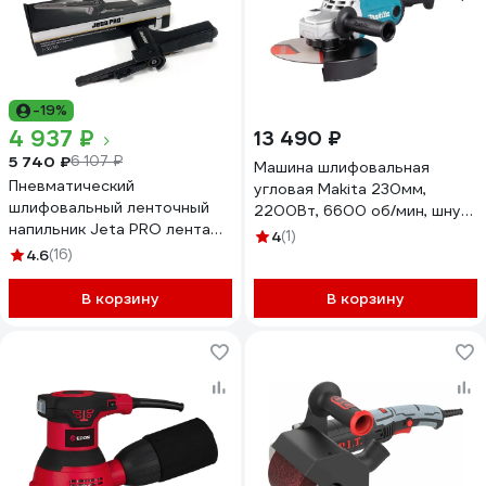
-19%
4 937 ₽
13 490 ₽
5 740 ₽
6 107 ₽
Машина шлифовальная
Пневматический
угловая Makita 230мм,
шлифовальный ленточный
2200Вт, 6600 об/мин, шнур
напильник Jeta PRO лента
питания 2,0м GA9090N
4
(1)
10x330 мм J-3030
4.6
(16)
В корзину
В корзину