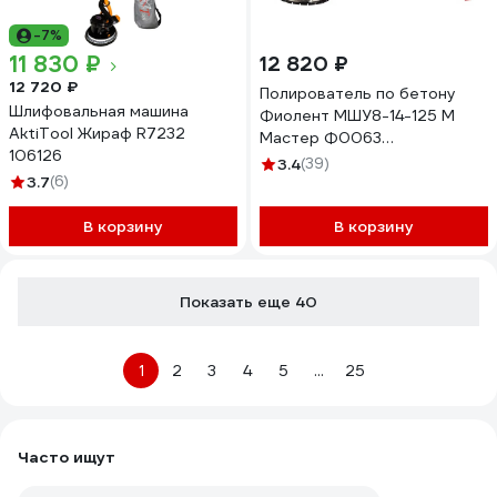
-7%
11 830 ₽
12 820 ₽
12 720 ₽
Полирователь по бетону
Шлифовальная машина
Фиолент МШУ8-14-125 М
AktiTool Жираф R7232
Мастер Ф0063
106126
ИДФР298135006-07К1
3.4
(39)
3.7
(6)
В корзину
В корзину
Показать еще 40
1
2
3
4
5
...
25
Часто ищут