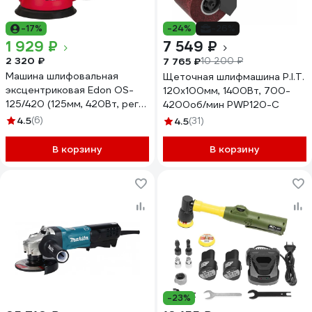
-17%
-24%
-26%
1 929 ₽
7 549 ₽
2 320 ₽
7 765 ₽
10 200 ₽
Машина шлифовальная
Щеточная шлифмашина P.I.T.
эксцентриковая Edon OS-
120x100мм, 1400Вт, 700-
125/420 (125мм, 420Вт, рег-
4200об/мин PWP120-C
ка оборотов 8000-
4.5
(6)
4.5
(31)
12000об/мин) 19363
В корзину
В корзину
-23%