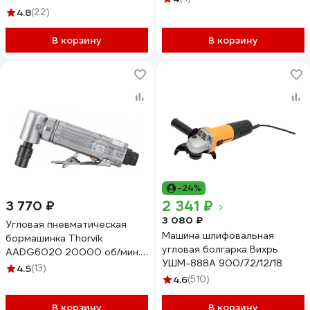
4.8
(22)
В корзину
В корзину
-24%
2 341 ₽
3 770 ₽
3 080 ₽
Угловая пневматическая
Машина шлифовальная
бормашинка Thorvik
угловая болгарка Вихрь
AADG6020 20000 об/мин.,
УШМ-888А 900/72/12/18
патрон 6 мм, L-157 мм 52641
4.5
(13)
4.6
(510)
В корзину
В корзину