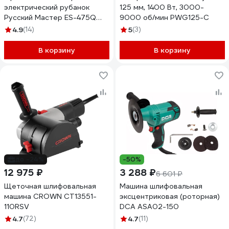
электрический рубанок
125 мм, 1400 Вт, 3000-
Русский Мастер ES-475Q
9000 об/мин PWG125-C
РМ-381768
4.9
(14)
5
(3)
В корзину
В корзину
до -24%
-50%
12 975 ₽
3 288 ₽
6 601 ₽
Щеточная шлифовальная
Машина шлифовальная
машина CROWN CT13551-
эксцентриковая (роторная)
110RSV
DCA ASA02-150
4.7
(72)
4.7
(11)