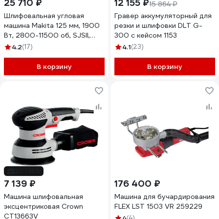
25 710 ₽
12 155 ₽
15 864 ₽
Шлифовальная угловая
Гравер аккумуляторный для
машина Makita 125 мм, 1900
резки и шлифовки DLT G-
Вт, 2800-11500 об, SJSII,
300 с кейсом 1153
AFT, тормоз, защита от
4.2
(17)
4.1
(23)
непреднамеренного пуска,
плавный пуск, поддержание
В корзину
В корзину
оборотов под нагрузкой,
широкая клавиша
GA5093X01
до -14%
7 139 ₽
176 400 ₽
Машина шлифовальная
Машина для бучардирования
эксцентриковая Crown
FLEX LST 1503 VR 259229
CT13663V
4
(4)