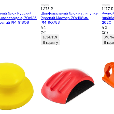
1 273 ₽
1 177 ₽
ный блок Русский
Шлифовальный блок на липучке
Ручно
ылеотводом, 70х125
Русский Мастер 70х198мм
(шайба
ерстий РМ-91808
РМ-90788
2620
4.4
4.2
(14)
(21)
16347139
34076
В корзину
В корз