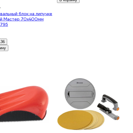
₽
альный блок на липучке
ий Мастер 70х400мм
795
136
ину