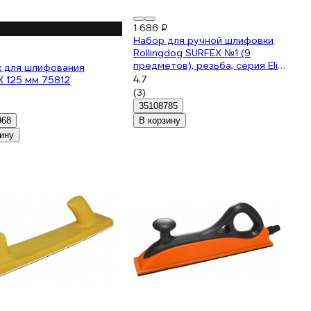
1 686 ₽
Набор для ручной шлифовки
Rollingdog SURFEX №1 (9
предметов), резьба, серия Elite
к для шлифования
90155
4.7
 125 мм 75812
(3)
35108785
968
В корзину
ину