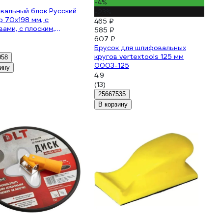
₽
-4%
вальный блок Русский
-23%
 70x198 мм, с
465 ₽
ами, с плоским,
585 ₽
ым и выпуклым дном
607 ₽
1942
Брусок для шлифовальных
кругов vertextools 125 мм
058
0003-125
ину
4.9
(13)
25667535
В корзину