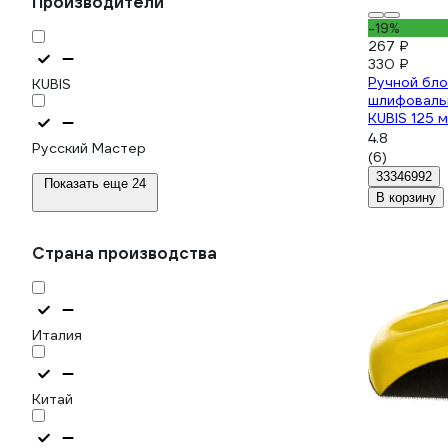
Производители
-19%
267 ₽
330 ₽
Ручной бло
KUBIS
шлифовальн
KUBIS 125
4.8
Русский Мастер
(6)
33346992
Показать еще 24
В корзину
Страна производства
Италия
Китай