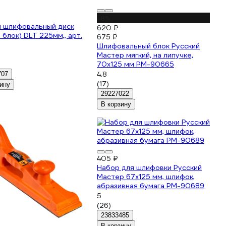
-8%
й шлифовальный диск
620 ₽
 блок) DLT 225мм,, арт.
675 ₽
Шлифовальный блок Русский
Мастер мягкий, на липучке,
70х125 мм РМ-90665
4.8
707
(17)
ину
29227022
В корзину
405 ₽
Набор для шлифовки Русский
Мастер 67х125 мм, шлифок,
абразивная бумага РМ-90689
5
(26)
23833485
В корзину