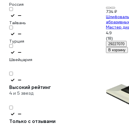
Россия
734 ₽
Шлифоваль
абразивных
Тайвань
Мастер ди
РМ-90764
4.9
(18)
Турция
29227070
В корзину
Швейцария
Высокий рейтинг
4 и 5 звезд
Только с отзывами