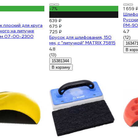
-7%
1 659 
Шлифов
-12%
Русск
639 ₽
к плоский для круга
РМ-90
675 ₽
ого на липучке
4.7
725 ₽
 мм 07-00-2300
Брусок для шлифования, 150
(12)
мм, с "липучкой" MATRIX 75815
16347
4.8
В корз
(13)
15381344
В корзину