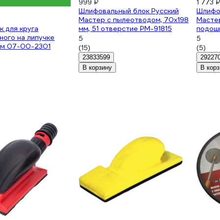
999 ₽
1 773 
Шлифовальный блок Русский
Шлифо
Мастер с пылеотводом, 70х198
Мастер
к для круга
мм, 51 отверстие РМ-91815
подошв
ого на липучке
вогнут
5
5
мм 07-00-2301
РМ-38
(15)
(5)
23833599
29227
В корзину
В корз