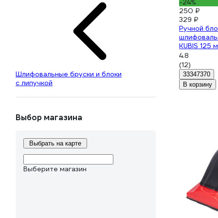
-24%
250 ₽
329 ₽
Ручной бло
шлифовальн
KUBIS 125 
4.8
(12)
Шлифовальные бруски и блоки
33347370
с липучкой
В корзину
Выбор магазина
Выбрать на карте
Выберите магазин