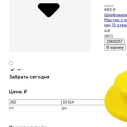
883 ₽
Шлифоваль
Мастер с п
мм, 13 отв
4.8
(80)
23833257
В корзину
Забрать сегодня
Цена, ₽
от
до