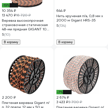
-19%
-38%
10 354 ₽
644 ₽
13 470 ₽
16 720 ₽
Нить крученая п/а, 0,8 мм x
2000 м Gigant HRS-35
Веревка высокопрочная
страховочная статическая
5
(134)
48-ми прядная GIGANT 10
мм 200 м SRG-03
5
(10)
В корзину
В корзину
-7%
-28%
2 200 ₽
2 674 ₽
3 433 ₽
3 700 ₽
Плетеная веревка Gigant п/
п, 32 пряди, 12 мм х 50 м
Плетеная веревка Gigant п/