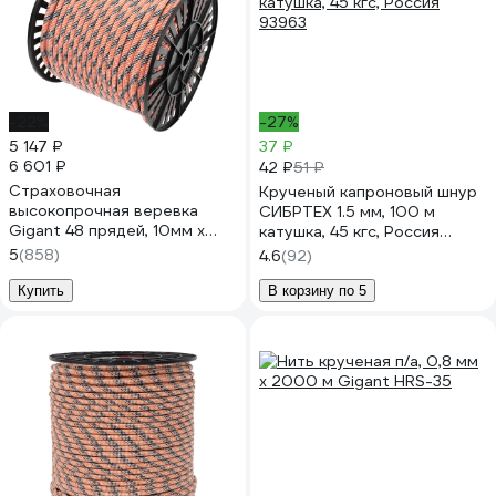
-22%
-27%
5 147 ₽
37 ₽
6 601 ₽
42 ₽
51 ₽
Страховочная
Крученый капроновый шнур
высокопрочная веревка
СИБРТЕХ 1.5 мм, 100 м
Gigant 48 прядей, 10мм х
катушка, 45 кгс, Россия
100м HRS-01
93963
5
(858)
4.6
(92)
Купить
В корзину по 5