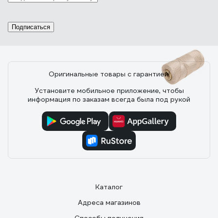
26.06.2017
Андреев Дмитрий Владимирович
Крепкая
Подписаться
Оригинальные товары с гарантией!
6 отзывов
Установите мобильное приложение, чтобы
информация по заказам всегда была под рукой
Отзыв о Лавсановая нить truEnergy 0,8
мм, двухцветная, белый/бежевый, бобина
500 м 12853
09.01.2025
Алексей М.
Нить двухцветная белый/бежевый. Качественная,
выдерживает значительную нагрузку.
Каталог
Адреса магазинов