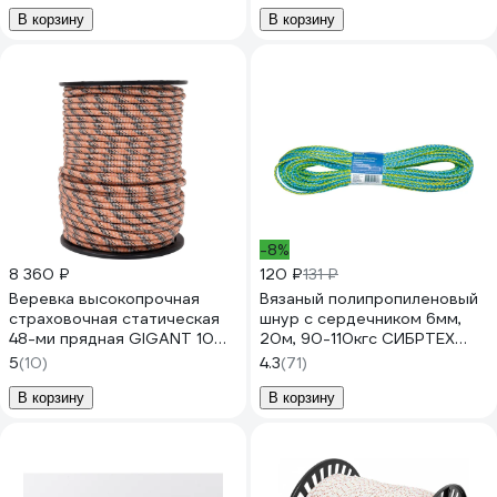
В корзину
В корзину
-8%
8 360 ₽
120 ₽
131 ₽
Веревка высокопрочная
Вязаный полипропиленовый
страховочная статическая
шнур с сердечником 6мм,
48-ми прядная GIGANT 10
20м, 90-110кгс СИБРТЕХ
мм 100 м SRG-05
Радуга Россия 93954
5
(10)
4.3
(71)
В корзину
В корзину