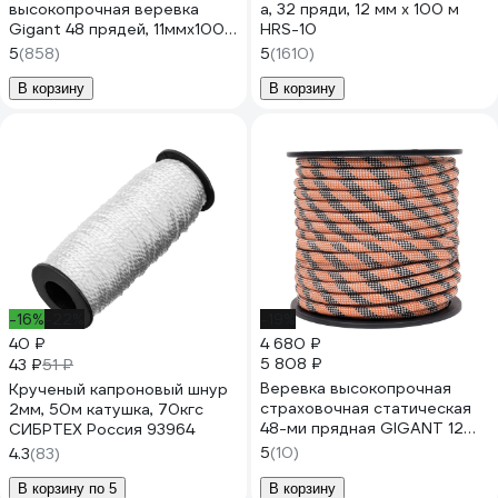
высокопрочная веревка
а, 32 пряди, 12 мм х 100 м
Gigant 48 прядей, 11ммх100м
HRS-10
HRS-04
5
(858)
5
(1610)
В корзину
В корзину
-16%
-22%
-19%
40 ₽
4 680 ₽
5 808 ₽
43 ₽
51 ₽
Веревка высокопрочная
Крученый капроновый шнур
страховочная статическая
2мм, 50м катушка, 70кгс
48-ми прядная GIGANT 12
СИБРТЕХ Россия 93964
мм 50 м SRG-08
5
(10)
4.3
(83)
В корзину по 5
В корзину