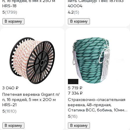
п, 16 прядей, 6 мм х 250 м
нить Сибшнур Текс 187x1x3
HRS-18
40004
5
(1799)
4.2
(5)
В корзину
В корзину
-22%
3 040 ₽
5 719 ₽
7 334 ₽
Плетеная веревка Gigant п/
п, 16 прядей, 5 мм х 200 м
Страховочно-спасательная
HRS-21
веревка, 48-прядная,
Статика ВСС, бобина, 10мм х
5
(1610)
100м АзотХимФортис
5
(16)
00082
В корзину
В корзину