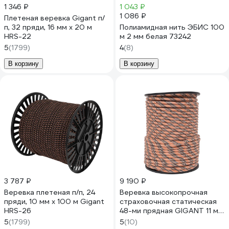
1 346 ₽
1 043 ₽
1 086 ₽
Плетеная веревка Gigant п/
п, 32 пряди, 16 мм х 20 м
Полиамидная нить ЭБИС 100
HRS-22
м 2 мм белая 73242
5
(1799)
4
(8)
В корзину
В корзину
3 787 ₽
9 190 ₽
Веревка плетеная п/п, 24
Веревка высокопрочная
пряди, 10 мм х 100 м Gigant
страховочная статическая
HRS-26
48-ми прядная GIGANT 11 мм
100 м SRG-04
5
(1799)
5
(10)