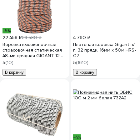
-5%
22 459 ₽
23 530 ₽
4 760 ₽
Веревка высокопрочная
Плетеная веревка Gigant п/
страховочная статическая
п, 32 пряди, 16мм х 50м HRS-
48-ми прядная GIGANT 12
07
мм 200 м SRG-07
5
(10)
5
(1610)
В корзину
В корзину
-4%