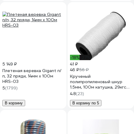
-18%
-27%
5 149 ₽
41 ₽
46 ₽
56 ₽
Плетеная веревка Gigant п/
п, 32 пряди, 14мм х 100м
Крученый
HRS-03
полипропиленовый шнур
1.5мм, 100м катушка, 29кгс
5
(1799)
СИБРТЕХ Россия 93961
4.8
(23)
В корзину
В корзину по 5