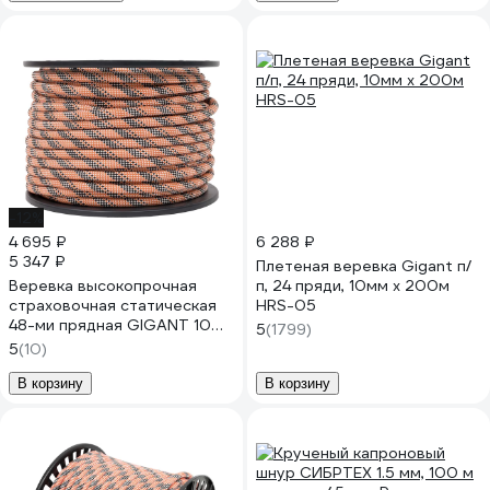
-12%
4 695 ₽
6 288 ₽
5 347 ₽
Плетеная веревка Gigant п/
Веревка высокопрочная
п, 24 пряди, 10мм х 200м
страховочная статическая
HRS-05
48-ми прядная GIGANT 10
5
(1799)
мм 50 м SRG-01
5
(10)
В корзину
В корзину