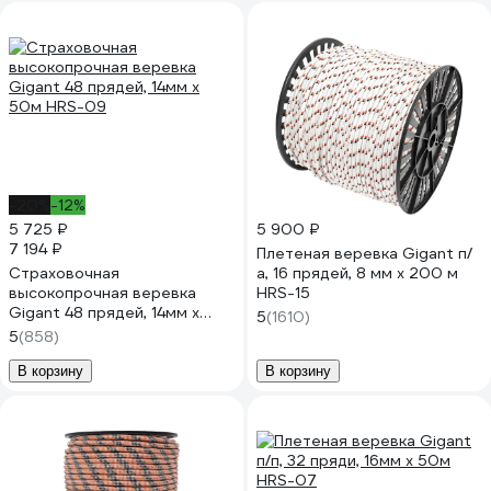
-20%
-12%
5 725 ₽
5 900 ₽
7 194 ₽
Плетеная веревка Gigant п/
Страховочная
а, 16 прядей, 8 мм х 200 м
высокопрочная веревка
HRS-15
Gigant 48 прядей, 14мм х
5
(1610)
50м HRS-09
5
(858)
В корзину
В корзину