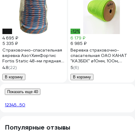
-12%
-12%
4 695 ₽
6 179 ₽
5 335 ₽
6 985 ₽
Страховочно-спасательная
Веревка страховочно-
веревка АзотХимФортис
спасательная ОАО КАНАТ
Fortis Static 48-ми прядная,
"КАЗБЕК" ø10мм, 100м,
10 мм, 50 м 144ВСС
цветная, оплётка из
4.8
(22)
5
(6)
некручёных нитей,
статическая с сердечником
В корзину
В корзину
низкого растяжения,
1010480010К100
Показать еще 40
1
2
3
4
5
...
50
Популярные отзывы