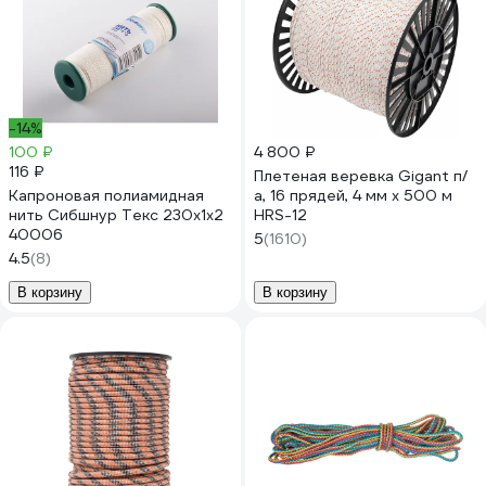
-14%
100 ₽
4 800 ₽
116 ₽
Плетеная веревка Gigant п/
Капроновая полиамидная
а, 16 прядей, 4 мм х 500 м
нить Сибшнур Текс 230х1х2
HRS-12
40006
5
(1610)
4.5
(8)
В корзину
В корзину