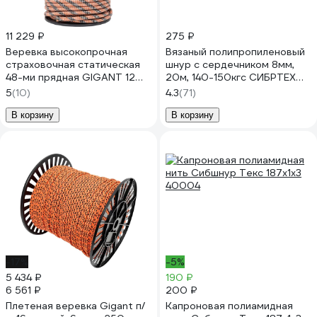
11 229 ₽
275 ₽
Веревка высокопрочная
Вязаный полипропиленовый
страховочная статическая
шнур с сердечником 8мм,
48-ми прядная GIGANT 12
20м, 140-150кгс СИБРТЕХ
мм 100 м SRG-02
Радуга Россия 93955
5
(10)
4.3
(71)
В корзину
В корзину
-17%
-5%
5 434 ₽
190 ₽
6 561 ₽
200 ₽
Плетеная веревка Gigant п/
Капроновая полиамидная