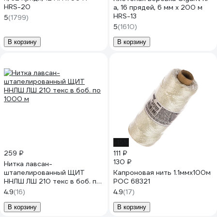
HRS-20
а, 16 прядей, 6 мм х 200 м
HRS-13
5
(1799)
5
(1610)
В корзину
В корзину
-15%
259 ₽
111 ₽
130 ₽
Нитка лавсан-
штапелированный ЩИТ
Капроновая нить 1.1ммх100м
ННЛШ ЛШ 210 текс в боб. по
РОС 68321
1000 м
4.9
(16)
4.9
(17)
В корзину
В корзину