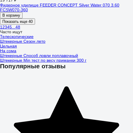
19 717 ₽
Фидерное удилище FEEDER CONCEPT Silver Water 070 3.60
FCSW070-360
В корзину
Показать еще 40
1
2
3
4
5
...
48
Часто ищут
Телескопические
Штекерные Сезон лето
Цельная
На сома
Штекерные Способ ловли поплавочный
Штекерные Min тест по весу приманки 300 г
Популярные отзывы