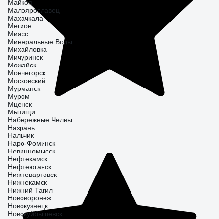
Майкоп
Малоярославец
Махачкала
Мегион
Миасс
Минеральные Воды
Михайловка
Мичуринск
Можайск
Мончегорск
Московский
Мурманск
Муром
Мценск
Мытищи
Набережные Челны
Назрань
Нальчик
Наро-Фоминск
Невинномысск
Нефтекамск
Нефтеюганск
Нижневартовск
Нижнекамск
Нижний Тагил
Нововоронеж
Новокузнецк
Новокуйбышевск