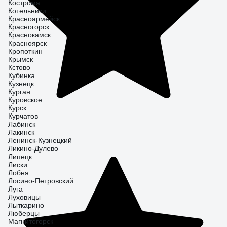
Кострома
Котельники
Красноармейск
Красногорск
Краснокамск
Красноярск
Кропоткин
Крымск
Кстово
Кубинка
Кузнецк
Курган
Куровское
Курск
Курчатов
Лабинск
Лакинск
Ленинск-Кузнецкий
Ликино-Дулево
Липецк
Лиски
Лобня
Лосино-Петровский
Луга
Луховицы
Лыткарино
Люберцы
Магнитогорск