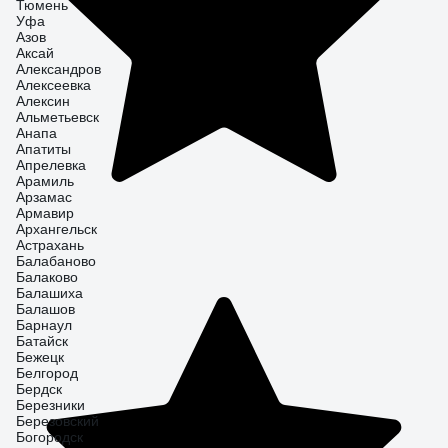
Тюмень
Уфа
Азов
Аксай
Александров
Алексеевка
Алексин
Альметьевск
Анапа
Апатиты
Апрелевка
Арамиль
Арзамас
Армавир
Архангельск
Астрахань
Балабаново
Балаково
Балашиха
Балашов
Барнаул
Батайск
Бежецк
Белгород
Бердск
Березники
Березовский
Богородск