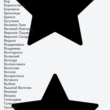
Бор
Борисоглебск
Боровичи
Бронницы
Брянск
Бугульма
Великие Луки
Великий Новгород
Верхняя Пышма
Верхняя Салда
Видное
Владикавказ
Владимир
Волгодонск
Волжский
Вологда
Волоколамск
Волосово
Волхов
Воскресенск
Воткинск
Выборг
Вышний Волочек
Вязники
Вязьма
Геленджик
Голицыно
Грозный