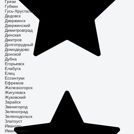
Грязи
Губкин
Гусь-Хрустальный
Дедовск
Дзержинск
Дзержинский
Димитровград
Динская
Дмитров
Долгопрудный
Домодедово
Донской
Дубна
Егорьевск
Елабуга
Елец
Ессентуки
Ефремов
Железногорск
Жигулевск
Жуковский
Зарайск
Звенигород
Зеленоград
Зеленодольск
Златоуст
Иваново
Ивантеевка