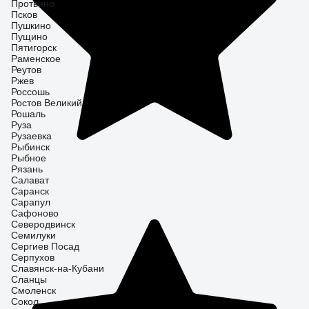
Протвино
Псков
Пушкино
Пущино
Пятигорск
Раменское
Реутов
Ржев
Россошь
Ростов Великий
Рошаль
Руза
Рузаевка
Рыбинск
Рыбное
Рязань
Салават
Саранск
Сарапул
Сафоново
Северодвинск
Семилуки
Сергиев Посад
Серпухов
Славянск-на-Кубани
Сланцы
Смоленск
Сокол