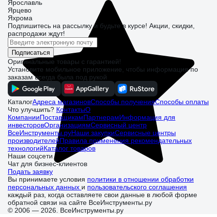
Ярославль
Ярцево
Яхрома
Подпишитесь
на рассылку
и будьте в курсе! Акции, скидки,
распродажи ждут!
Подписаться
Оригинальные товары с гарантией!
Установите мобильное приложение, чтобы информация по
заказам всегда была под рукой
Каталог
Адреса магазинов
Способы получения
Способы оплаты
Что улучшить?
Контакты
О
Компании
Поставщикам
Партнерам
Информация для
инвесторов
Организациям
Сервисный центр
ВсеИнструменты.ру
Наши закупки
Сервисные центры
производителей
Правила применения рекомендательных
технологий
Каталог товаров
Наши соцсети
Чат для бизнес-клиентов
Подать заявку
Вы принимаете условия
политики в отношении обработки
персональных данных
и
пользовательского соглашения
каждый раз, когда оставляете свои данные в любой форме
обратной связи на сайте ВсеИнструменты.ру
© 2006 — 2026. ВсеИнструменты.ру