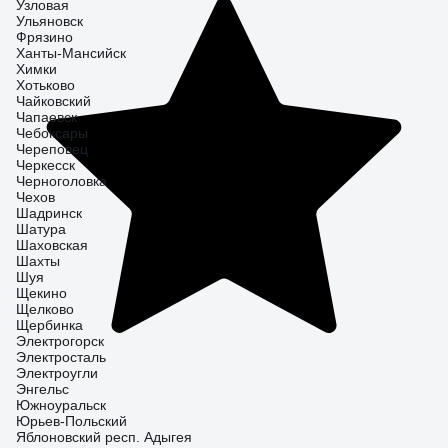
Узловая
Ульяновск
Фрязино
Ханты-Мансийск
Химки
Хотьково
Чайковский
Чапаевск
Чебоксары
Череповец
Черкесск
Черноголовка
Чехов
Шадринск
Шатура
Шаховская
Шахты
Шуя
Щекино
Щелково
Щербинка
Электрогорск
Электросталь
Электроугли
Энгельс
Южноуральск
Юрьев-Польский
Яблоновский респ. Адыгея