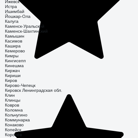
Ижевск
Истра
Ишимбай
Йошкар-Ола
Калуга
Каменск-Уральский
Каменск-Шахтинский
Камышин
Касимов
Кашира
Кемерово
Кимры
Кингисепп
Кинешма
Киржач
Кириши
Киров
Кирово-Чепецк
Кировск Ленинградская обл.
Клин
Клинцы
Ковров
Коломна
Кольчугино
Коммунарка
Конаково
Копейск
Королёв