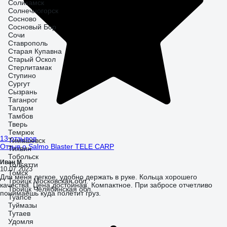
Соликамск
Солнечногорск
Сосново
Сосновый Бор
Сочи
Ставрополь
Старая Купавна
Старый Оскол
Стерлитамак
Ступино
Сургут
Сызрань
Таганрог
Талдом
Тамбов
Тверь
Темрюк
13 отзывов
Тимашевск
Отзыв о Salmo Blaster TELE CARP
Тихвин
Тобольск
Иван М.
Тольятти
10.07.2023
Томск
Для меня легкое, удобно держать в руке. Кольца хорошего
Троицк Московская обл.
качества. Цена достойная. Компактное. При забросе отчетливо
Троицк Челябинская обл.
понимаешь куда полетит груз.
Туапсе
Туймазы
Тутаев
Удомля