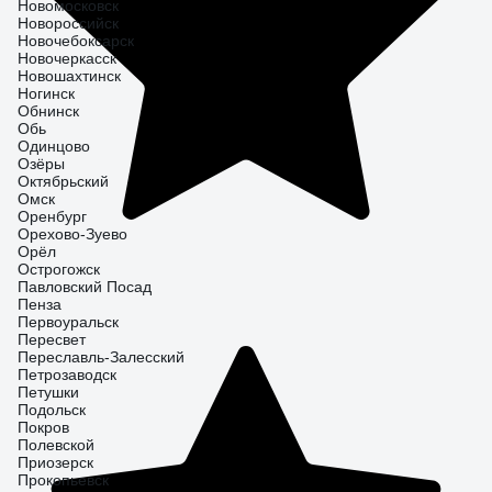
Новомосковск
Новороссийск
Новочебоксарск
Новочеркасск
Новошахтинск
Ногинск
Обнинск
Обь
Одинцово
Озёры
Октябрьский
Омск
Оренбург
Орехово-Зуево
Орёл
Острогожск
Павловский Посад
Пенза
Первоуральск
Пересвет
Переславль-Залесский
Петрозаводск
Петушки
Подольск
Покров
Полевской
Приозерск
Прокопьевск