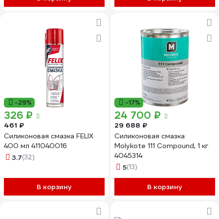
-29%
-17%
326 ₽
24 700 ₽
461 ₽
29 688 ₽
Силиконовая смазка FELIX
Силиконовая смазка
400 мл 411040016
Molykote 111 Compound, 1 кг
4045314
3.7
(32)
5
(13)
В корзину
В корзину