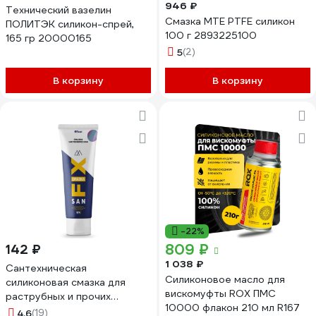
946 ₽
Технический вазелин
Смазка MTE PTFE силикон
ПОЛИТЭК силикон-спрей,
100 г 2893225100
165 гр 20000165
5
(2)
В корзину
В корзину
-22%
809 ₽
142 ₽
1 038 ₽
Сантехническая
Силиконовое масло для
силиконовая смазка для
вискомуфты ROX ПМС
раструбных и прочих
10000 флакон 210 мл R167
соединений Sanfix 65 мл, в
4.6
(19)