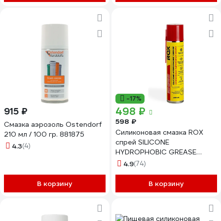
-17%
498 ₽
915 ₽
598 ₽
Смазка аэрозоль Ostendorf
Силиконовая смазка ROX
210 мл / 100 гр. 881875
спрей SILICONE
4.3
(4)
HYDROPHOBIC GREASE
аэрозольный баллон 400 мл
4.9
(74)
R165
В корзину
В корзину