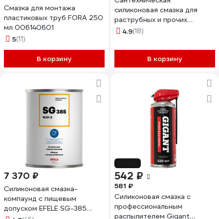
Сантехническая
Смазка для монтажа
силиконовая смазка для
пластиковых труб FORA 250
раструбных и прочих
мл 006140601
соединений Sanfix 250 мл, в
4.9
(18)
5
(11)
тубе 40720
В корзину
В корзину
-7%
542 ₽
7 370 ₽
581 ₽
Силиконовая смазка-
Силиконовая смазка с
компаунд с пищевым
профессиональным
допуском EFELE SG-385
распылителем Gigant
густой силикон, 800 г