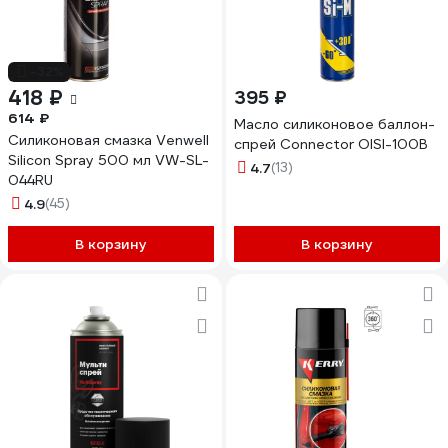
-32%
418 ₽
395 ₽
614 ₽
Масло силиконовое баллон-
Силиконовая смазка Venwell
спрей Connector OISI-100B
Silicon Spray 500 мл VW-SL-
4.7
(13)
044RU
4.9
(45)
В корзину
В корзину