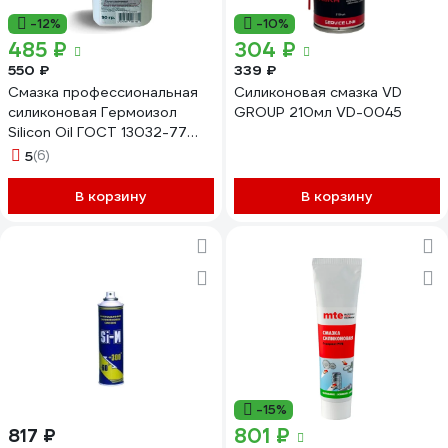
-12%
-10%
485 ₽
304 ₽
550 ₽
339 ₽
Смазка профессиональная
Силиконовая смазка VD
силиконовая Гермоизол
GROUP 210мл VD-0045
Silicon Oil ГОСТ 13032-77
БП-00002320
5
(6)
В корзину
В корзину
-15%
801 ₽
817 ₽