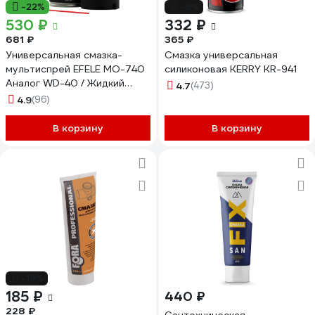
-22%
-9%
530 ₽
332 ₽
681 ₽
365 ₽
Универсальная смазка-
Смазка универсальная
мультиспрей EFELE MO-740
силиконовая KERRY KR-941
Аналог WD-40 / Жидкий
4.7
(473)
ключ 520 мл 0095349
4.9
(96)
В корзину
В корзину
-19%
185 ₽
440 ₽
228 ₽