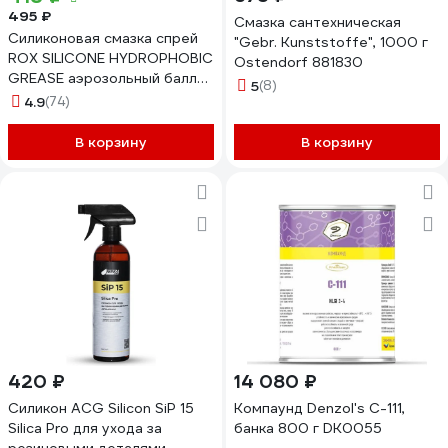
495 ₽
Смазка сантехническая
Силиконовая смазка спрей
"Gebr. Kunststoffe", 1000 г
ROX SILICONE HYDROPHOBIC
Ostendorf 881830
GREASE аэрозольный баллон
5
(8)
210 мл R164
4.9
(74)
В корзину
В корзину
420 ₽
14 080 ₽
Силикон ACG Silicon SiP 15
Компаунд Denzol's C-111,
Silica Pro для ухода за
банка 800 г DK0055