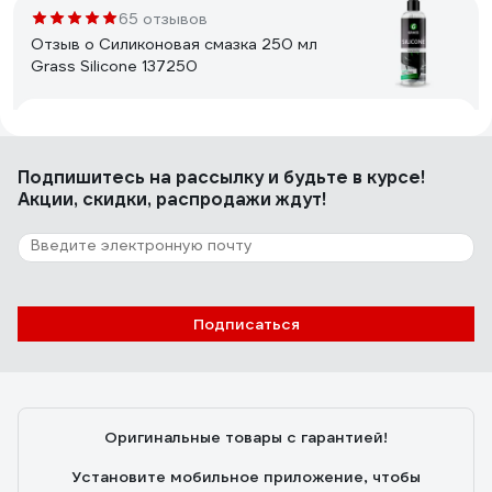
65 отзывов
Отзыв о Силиконовая смазка 250 мл
Grass Silicone 137250
Алексей К.
03.06.2020
Смазал уплотнительные резинки дверей на авто,
Подпишитесь
на рассылку
и будьте в курсе!
после смазки по ощущению резина стала более
Акции, скидки, распродажи ждут!
эластичнее
87 отзывов
Отзыв о Смазка густая силиконовая с
Подписаться
фторопластом 40 мл ABC ГС-1
Илья
24.12.2020
Отлично устраняет скрип
Оригинальные товары с гарантией!
Установите мобильное приложение, чтобы