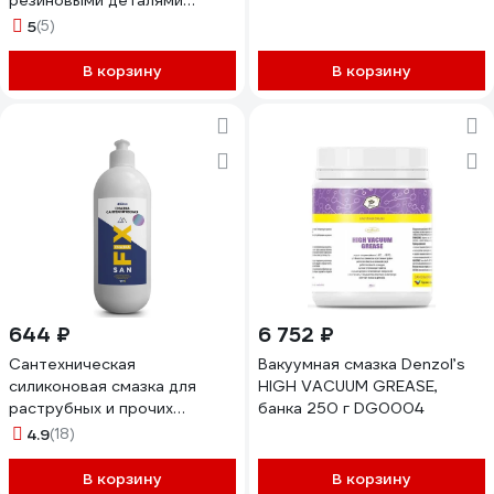
резиновыми деталями
автомобиля, 500 мл 1029011
5
(5)
В корзину
В корзину
644 ₽
6 752 ₽
Сантехническая
Вакуумная смазка Denzol’s
силиконовая смазка для
HIGH VACUUM GREASE,
раструбных и прочих
банка 250 г DG0004
соединений Sanfix 450 мл,
4.9
(18)
бутыль 41676
В корзину
В корзину