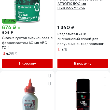
-17%
674 ₽
1 340 ₽
808 ₽
Разделительный
Смазка густая силиконовая с
силиконовый спрей для
фторопластом 40 мл ABC
получения антиадгезивного
ГС-1
покрытия в пресс-формах
5
(1)
4.7
(87)
AEROFIX 500 мл
8680445751754
В корзину
В корзину