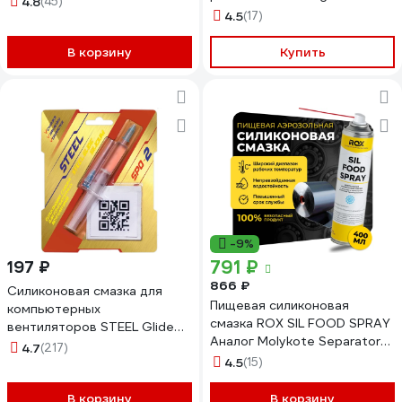
4.8
(45)
Professional 520 мл GPLSS-
0097268
4.5
(17)
520
В корзину
Купить
-9%
791 ₽
197 ₽
866 ₽
Силиконовая смазка для
Пищевая силиконовая
компьютерных
смазка ROX SIL FOOD SPRAY
вентиляторов STEEL Glide
Аналог Molykote Separator
Silicium SPO-2
4.7
(217)
Spray аэрозольный баллон
4.5
(15)
400 мл R187
В корзину
В корзину