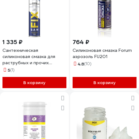
1 335 ₽
764 ₽
Cантехническая
Силиконовая смазка Forum
силиконовая смазка для
аэрозоль FU201
раструбных и прочих
4.8
(10)
соединений Sanfix 400 мл,
5
(1)
аэрозоль 40722
В корзину
В корзину