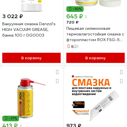
-10%
645 ₽
3 022 ₽
720 ₽
Вакуумная смазка Denzol’s
Пищевая силиконовая
HIGH VACUUM GREASE,
термовлагостойкая смазка с
банка 100 г DG0003
фторопластом ROX FSG-50,
с пищевым допуском NSF H1,
5
(2)
40 г R633
В корзину
В корзину
-17%
413 ₽
973 ₽