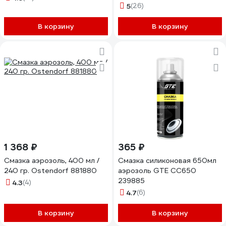
тубе 40721
5
(26)
В корзину
В корзину
1 368 ₽
365 ₽
Смазка аэрозоль, 400 мл /
Смазка силиконовая 650мл
240 гр. Ostendorf 881880
аэрозоль GTE CC650
239885
4.3
(4)
4.7
(6)
В корзину
В корзину