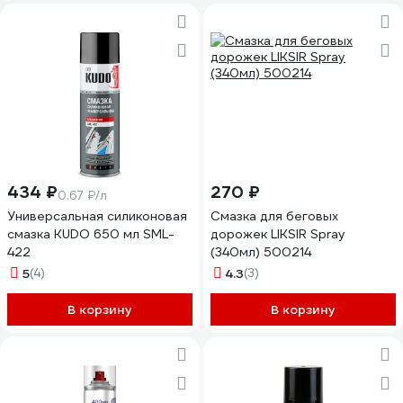
434 ₽
270 ₽
0.67 ₽/л
Универсальная силиконовая
Смазка для беговых
смазка KUDO 650 мл SML-
дорожек LIKSIR Spray
422
(340мл) 500214
5
(4)
4.3
(3)
В корзину
В корзину