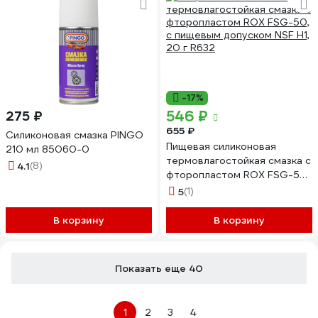
-17%
546 ₽
275 ₽
655 ₽
Силиконовая смазка PINGO
Пищевая силиконовая
210 мл 85060-0
термовлагостойкая смазка с
4.1
(8)
фторопластом ROX FSG-50,
с пищевым допуском NSF H1,
5
(1)
20 г R632
В корзину
В корзину
Показать еще 40
1
2
3
4