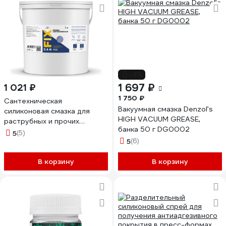
-3%
1 697 ₽
1 021 ₽
1 750 ₽
Сантехническая
Вакуумная смазка Denzol’s
силиконовая смазка для
HIGH VACUUM GREASE,
раструбных и прочих
банка 50 г DG0002
соединений Sanfix 1 л, ведро
5
(5)
41677
5
(6)
В корзину
В корзину