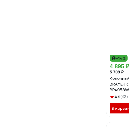
-14%
4 895 
5 709 ₽
Колонный
BRAYER с
BR4958
4.9
(32)
В корзи