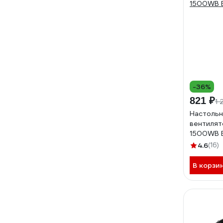
-36%
821 ₽
1 
Настольн
вентилят
1500WB B
4.6
(16)
В корзи