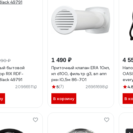
1 490 ₽
4 5
290 ₽
ый бытовой
Приточный клапан ERA 10кп,
Напо
ор RIX RDF-
кп d100, фильтр g3, вп апп
OASI
lack 49791
ркн l0,5м 86-701
ever
5
(7)
4.
20966511
26961698
ну
В корзину
В к