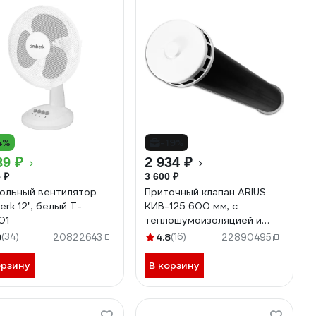
4%
-19%
89 ₽
2 934 ₽
 ₽
3 600 ₽
ольный вентилятор
Приточный клапан ARIUS
erk 12", белый T-
КИВ-125 600 мм, с
01
теплошумоизоляцией и
круглой наружной
9
(34)
4.8
(16)
20822643
22890495
металлической решеткой
24003КИВ
орзину
В корзину