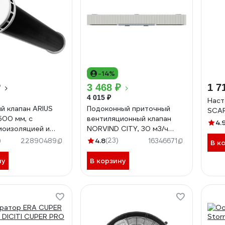
-14%
₽
3 468 ₽
1 7
4 015 ₽
Наст
й клапан ARIUS
Подоконный приточный
SCAR
500 мм, с
вентиляционный клапан
4.
оизоляцией и
NORVIND CITY, 30 м3/ч
наружной
NV3CIT1
)
4.8
(23)
22890489
16346671
В к
еской решеткой
В
ну
В корзину