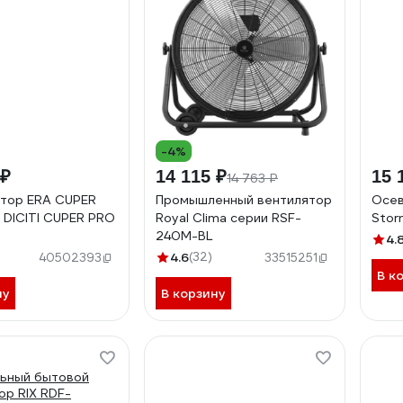
-4%
 ₽
14 115 ₽
15 
14 763 ₽
тор ERA CUPER
Промышленный вентилятор
Осев
 DICITI CUPER PRO
Royal Clima серии RSF-
Stor
240M-BL
4.
4.6
(32)
40502393
33515251
В к
ну
В корзину