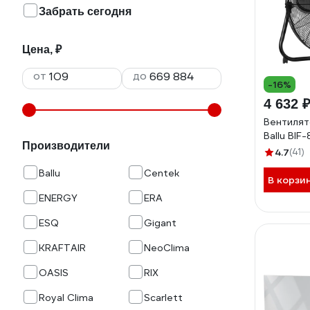
Забрать сегодня
Цена, ₽
от
до
-16%
4 632 
Вентиля
Ballu BIF
Производители
4.7
(41)
Ballu
Centek
В корзи
ENERGY
ERA
ESQ
Gigant
KRAFTAIR
NeoClima
OASIS
RIX
Royal Clima
Scarlett