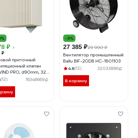
8%
-9%
78 ₽
27 385 ₽
29 990 ₽
 ₽
Вентилятор промышленный
овой приточный
Ballu BIF-20DB НС-1601103
иляционный клапан
4.6
(12)
32033886
IND PRO, d90mm, 32
м3/ч NV4PRO1
6
(12)
16346669
В корзину
орзину