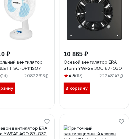
10 ₽
10 865 ₽
ольный вентилятор
Осевой вентилятор ERA
LETT SC-DF111S07
Storm YWF2E 300 87-030
9
(18)
4.8
(10)
20822613
22248147
орзину
В корзину