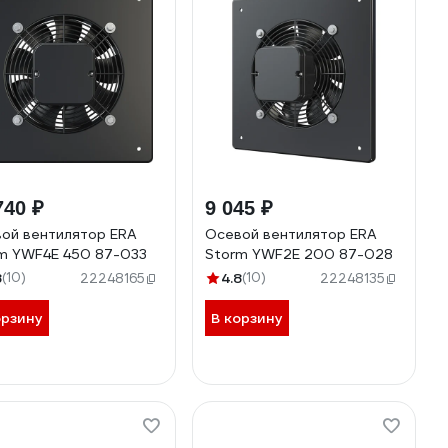
740 ₽
9 045 ₽
ой вентилятор ERA
Осевой вентилятор ERA
m YWF4E 450 87-033
Storm YWF2E 200 87-028
8
(10)
4.8
(10)
22248165
22248135
орзину
В корзину