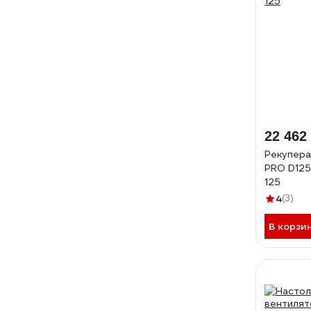
22 462
Рекупера
PRO D125
125
4
(3)
В корзи