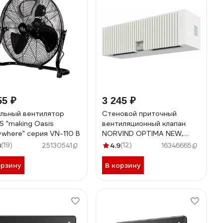
55 ₽
3 245 ₽
льный вентилятор
Стеновой приточный
S "making Оasis
вентиляционный клапан
ywhere" серия VN-110 B
NORVIND OPTIMA NEW,
d65mm, 13 м3/ч NV2OPT1
8
(19)
4.9
(12)
25130541
16346665
орзину
В корзину