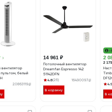
-
₽
14 961 ₽
2 0
2 175
Потолочный вентилятор
 вентилятор
Наст
Dreamfan Espresso 142
 пультом, белый
Timb
51142DFN
WH
DF12
4.8
(26)
16490097
4.
20863119
В корзину
ну
В к