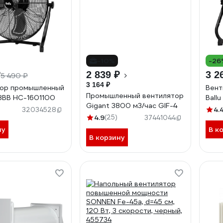
-10%
-26
₽
2 839 ₽
3 2
5 490 ₽
3 164 ₽
тор промышленный
Вент
Промышленный вентилятор
-8BB НС-1601100
Ball
Gigant 3800 м3/час GIF-4
4.
32034528
4.9
(25)
37441044
ну
В к
В корзину