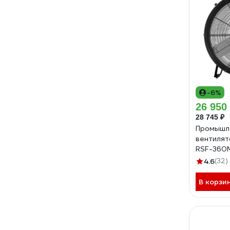
-6%
26 950
28 745 ₽
Промышл
вентилят
RSF-360
4.6
(32)
В корзи