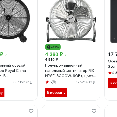
-11%
 ₽
4 360 ₽
17 
4 910 ₽
Осев
енный осевой
Полупромышленный
Stor
ор Royal Clima
напольный вентилятор RIX
4.
M-BL
NPSF-8000W, 90Вт, цвет
хром, металл 47461
5
(6)
33515275
17521488
В к
ну
В корзину