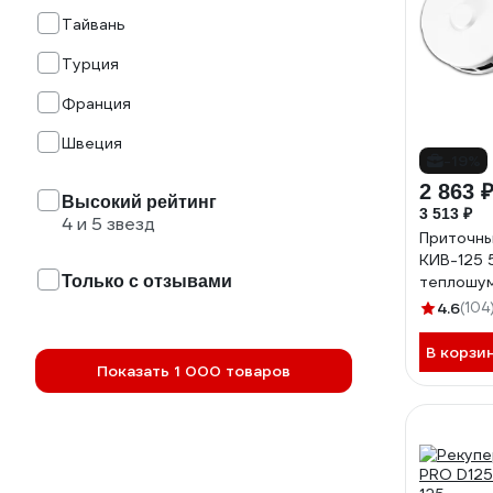
Тайвань
Турция
Франция
Швеция
-19%
2 863 
Высокий рейтинг
3 513 ₽
4 и 5 звезд
Приточны
КИВ-125 
Только с отзывами
теплошум
круглой 
4.6
(104
металлич
24002КИ
В корзи
Показать 1 000 товаров