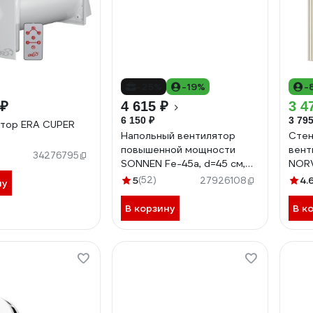
-25%
-19%
-
 ₽
4 615 ₽
3 4
6 150 ₽
3 795
тор ERA CUPER
Напольный вентилятор
Стен
повышенной мощности
вент
34276795
SONNEN Fe-45a, d=45 см,
NORV
120 Вт, 3 скорости, черный,
5
(52)
4.
27926108
ну
455734
В корзину
В к