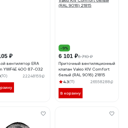
-9%
105 ₽
6 101 ₽
6 710 ₽
ой вентилятор ERA
Приточный вентиляционный
m YWF4E 400 87-032
клапан Vakio KIV Comfort
белый (RAL 9016) 21815
8
(10)
22248159
4.3
(11)
26558288
орзину
В корзину