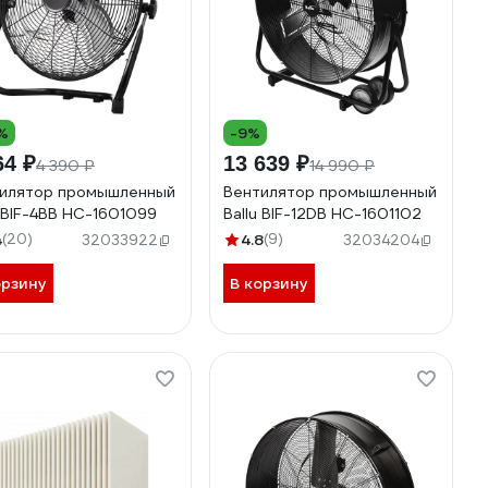
%
-9%
64 ₽
13 639 ₽
4 390 ₽
14 990 ₽
илятор промышленный
Вентилятор промышленный
u BIF-4BB НС-1601099
Ballu BIF-12DB НС-1601102
4
(20)
4.8
(9)
32033922
32034204
орзину
В корзину