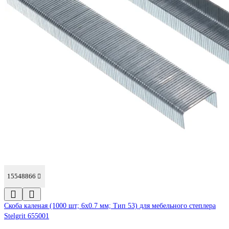
15548866
Cкоба каленая (1000 шт; 6x0.7 мм; Тип 53) для мебельного степлера
Stelgrit 655001