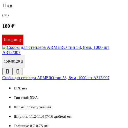
4.8
(58)
180 ₽
В корзину
15948120
Скобы для степлера ARMERO тип 53, 8мм, 1000 шт A312/007
DIN:
нет
Тип скоб:
53/A
Форма:
прямоугольная
Ширина:
11.2-11.4 (7/16 дюйма) мм
Толщина:
0.7-0.75 мм