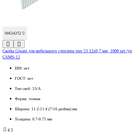
36624252
Cкобы Gigant для мебельного степлера тип 53 12x0,7 мм, 1000 шт./уп
GSMS-12
DIN:
нет
ГОСТ:
нет
Тип скоб:
53/A
Форма:
тонкая
Ширина:
11.2-11.4 (7/16 дюйма) мм
Толщина:
0.7-0.75 мм
4.5