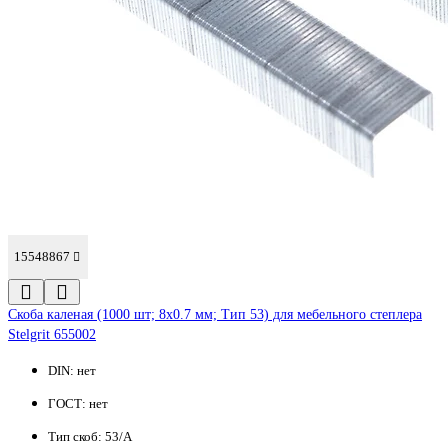
15548867
Cкоба каленая (1000 шт; 8x0.7 мм; Тип 53) для мебельного степлера
Stelgrit 655002
DIN:
нет
ГОСТ:
нет
Тип скоб:
53/A