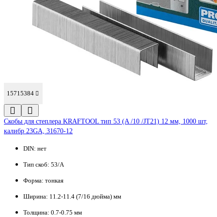
15715384
Скобы для степлера KRAFTOOL тип 53 (A /10 /JT21) 12 мм, 1000 шт,
калибр 23GA, 31670-12
DIN:
нет
Тип скоб:
53/A
Форма:
тонкая
Ширина:
11.2-11.4 (7/16 дюйма) мм
Толщина:
0.7-0.75 мм