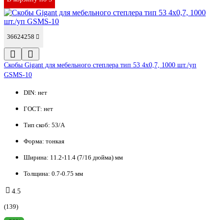
36624258
Cкобы Gigant для мебельного степлера тип 53 4x0,7, 1000 шт./уп
GSMS-10
DIN:
нет
ГОСТ:
нет
Тип скоб:
53/A
Форма:
тонкая
Ширина:
11.2-11.4 (7/16 дюйма) мм
Толщина:
0.7-0.75 мм
4.5
(139)