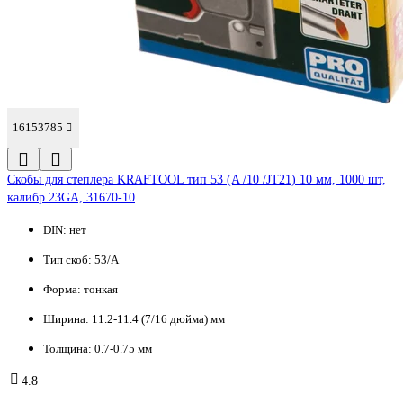
16153785
Скобы для степлера KRAFTOOL тип 53 (A /10 /JT21) 10 мм, 1000 шт,
калибр 23GA, 31670-10
DIN:
нет
Тип скоб:
53/A
Форма:
тонкая
Ширина:
11.2-11.4 (7/16 дюйма) мм
Толщина:
0.7-0.75 мм
4.8