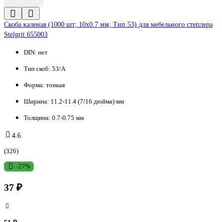
Cкоба каленая (1000 шт; 10х0.7 мм; Тип 53) для мебельного степлера
Stelgrit 655003
DIN:
нет
Тип скоб:
53/A
Форма:
тонкая
Ширина:
11.2-11.4 (7/16 дюйма) мм
Толщина:
0.7-0.75 мм
4.6
(326)
-27%
37 ₽