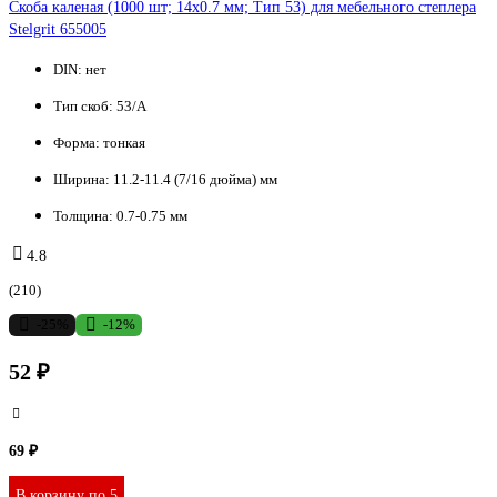
Cкоба каленая (1000 шт; 14x0.7 мм; Тип 53) для мебельного степлера
Stelgrit 655005
DIN:
нет
Тип скоб:
53/A
Форма:
тонкая
Ширина:
11.2-11.4 (7/16 дюйма) мм
Толщина:
0.7-0.75 мм
4.8
(210)
-25%
-12%
52 ₽
69 ₽
В корзину по 5