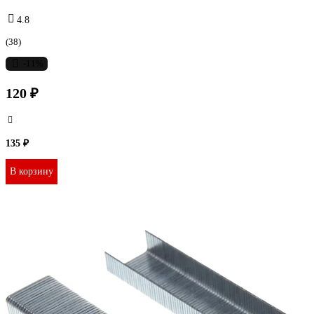
4.8
(38)
-11%
120 ₽
135 ₽
В корзину