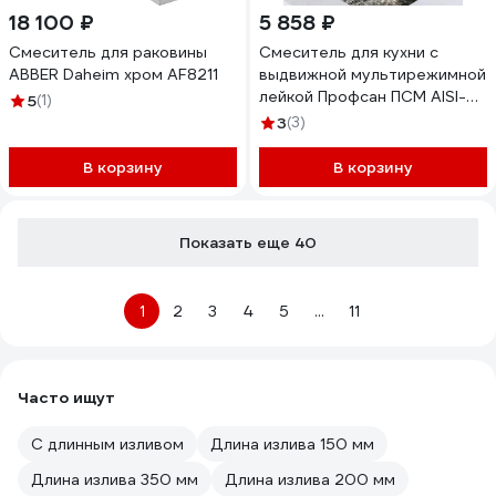
18 100 ₽
5 858 ₽
Смеситель для раковины
Смеситель для кухни с
ABBER Daheim хром AF8211
выдвижной мультирежимной
лейкой Профсан ПСМ AISI-
5
(1)
304 тип ГОСТ См-МОЦБИвА
3
(3)
черный матовый PSM-307-
96
В корзину
В корзину
Показать еще 40
1
2
3
4
5
...
11
Часто ищут
С длинным изливом
Длина излива 150 мм
Длина излива 350 мм
Длина излива 200 мм