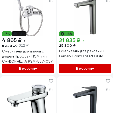
-7%
-13%
-14%
4 865 ₽
21 835 ₽
25 300 ₽
5 229 ₽
5 622 ₽
Смеситель для раковины
Смеситель для ванны с
Lemark Bronx LM3709GM
душем Профсан ПСМ тип
См-ВОРНШлА PSM-837-037
В корзину
В корзину