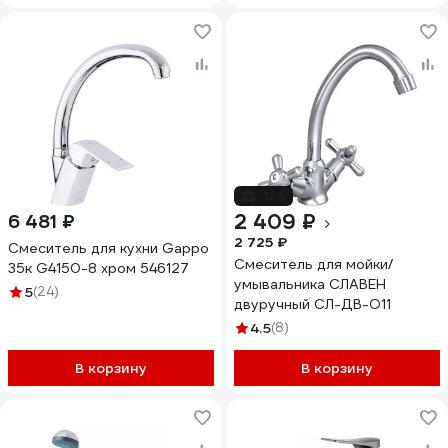
-12%
2 409 ₽
6 481 ₽
2 725 ₽
Смеситель для кухни Gappo
Смеситель для мойки/
35к G4150-8 хром 546127
умывальника СЛАВЕН
5
(24)
двуручный СЛ-ДВ-О11
4.5
(8)
В корзину
В корзину