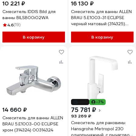
10 221 ₽
16 130 ₽
Смеситель IDDIS Bild для
Cмеситель для ванны ALLEN
ванны BILSB00i02WA
BRAU 5.E1003-31 ECLIPSE
черный матовый (314325)
4.6
(19)
00314325
В корзину
В корзину
-19%
-7%
75 781 ₽
14 660 ₽
93 269 ₽
Cмеситель для ванны ALLEN
Смеситель для раковины
BRAU 5.E1003-00 ECLIPSE
Hansgrohe Metropol 230
хром (314324) 00314324
однорычажный, с рычаговой