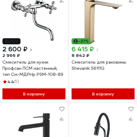
-12%
-27%
2 600 ₽
6 415 ₽
2 966 ₽
8 842 ₽
Смеситель для кухни
Смеситель для раковины
Профсан ПСМ настенный,
Shevanik S6111G
тип См-МДРНр PSM-108-89
4.4
(5)
В корзину
В корзину