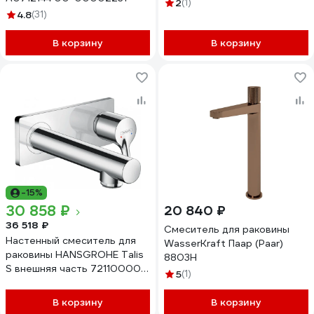
душ.набором, хром 561-334
2
(1)
4.8
(31)
В корзину
В корзину
-15%
30 858 ₽
20 840 ₽
36 518 ₽
Смеситель для раковины
Настенный смеситель для
WasserKraft Паар (Paar)
раковины HANSGROHE Talis
8803H
S внешняя часть 72110000
5
(1)
00000044190
В корзину
В корзину