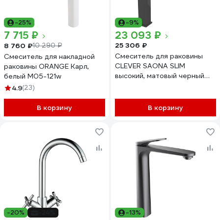
-25%
-9%
7 715 ₽
23 093 ₽
25 306 ₽
8 760 ₽
10 290 ₽
Смеситель для раковины
Смеситель для накладной
CLEVER SAONA SLIM
раковины ORANGE Карл,
высокий, матовый черный
белый M05-121w
61175
4.9
(23)
В корзину
В корзину
-20%
-24%
-13%