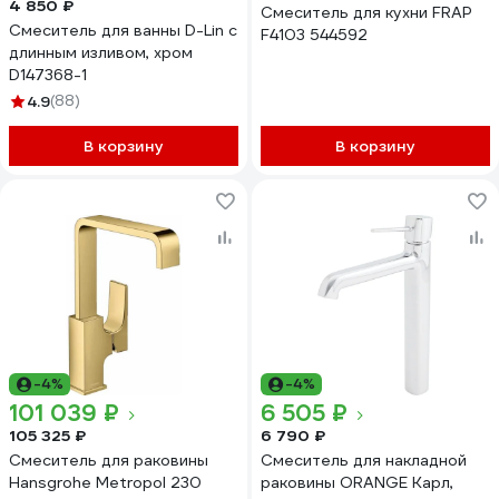
4 850 ₽
Смеситель для кухни FRAP
Смеситель для ванны D-Lin с
F4103 544592
длинным изливом, хром
D147368-1
4.9
(88)
В корзину
В корзину
-4%
-4%
101 039 ₽
6 505 ₽
105 325 ₽
6 790 ₽
Смеситель для раковины
Смеситель для накладной
Hansgrohe Metropol 230
раковины ORANGE Карл,