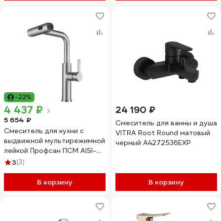
-22%
4 437 ₽
24 190 ₽
5 654 ₽
Смеситель для ванны и душа
Смеситель для кухни с
VITRA Root Round матовый
выдвижной мультирежимной
черный A4272536EXP
лейкой Профсан ПСМ AISI-
304 тип ГОСТ См-МОЦБИвА
3
(3)
PSM-300-96
В корзину
В корзину