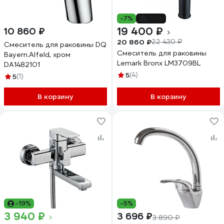
-7%
-14%
19 400 ₽
10 860 ₽
20 860 ₽
22 430 ₽
Смеситель для раковины DQ
Смеситель для раковины
Bayern.Alfeld, хром
Lemark Bronx LM3709BL
DA1482101
5
(4)
5
(1)
В корзину
В корзину
-19%
-5%
3 940 ₽
3 696 ₽
3 890 ₽