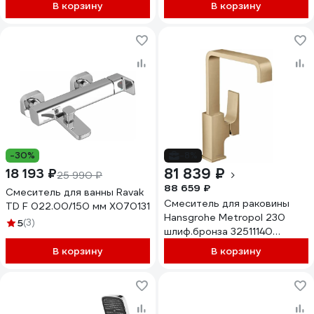
В корзину
В корзину
-30%
-8%
81 839 ₽
18 193 ₽
25 990 ₽
88 659 ₽
Смеситель для ванны Ravak
Смеситель для раковины
TD F 022.00/150 мм X070131
Hansgrohe Metropol 230
5
(3)
шлиф.бронза 32511140
00000077261
В корзину
В корзину