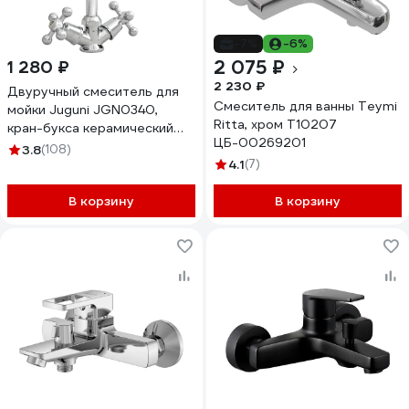
-7%
-6%
2 075 ₽
1 280 ₽
2 230 ₽
Двуручный смеситель для
Смеситель для ванны Teymi
мойки Juguni JGN0340,
Ritta, хром T10207
кран-букса керамический
ЦБ-00269201
0402.657
3.8
(108)
4.1
(7)
В корзину
В корзину