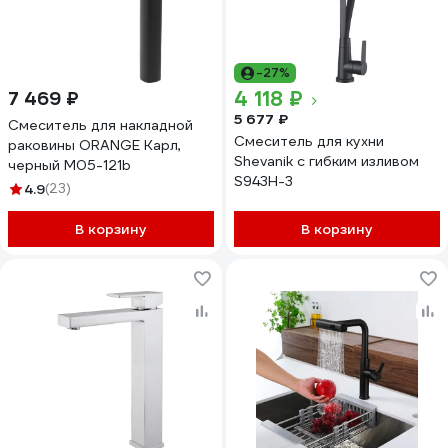
-27%
4 118 ₽
7 469 ₽
5 677 ₽
Смеситель для накладной
Смеситель для кухни
раковины ORANGE Карл,
Shevanik с гибким изливом
черный M05-121b
S943H-3
4.9
(23)
В корзину
В корзину