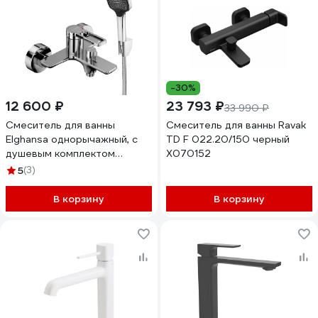
-30%
12 600 ₽
23 793 ₽
33 990 ₽
Смеситель для ванны
Смеситель для ванны Ravak
Elghansa однорычажный, с
TD F 022.20/150 черный
душевым комплектом
X070152
2313878
5
(3)
В корзину
В корзину