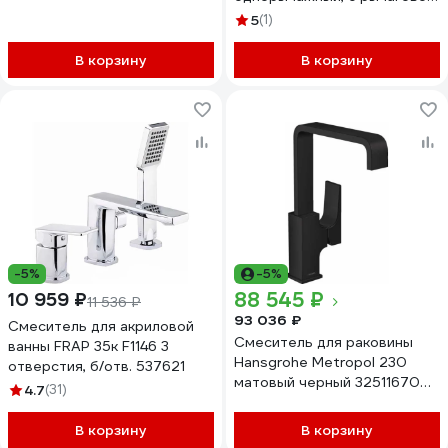
рукояткой, со сливным
5
(1)
клапаном Push-Open,
матовый белый 32511700
В корзину
В корзину
00063143
-5%
-5%
88 545 ₽
10 959 ₽
11 536 ₽
93 036 ₽
Смеситель для акриловой
Смеситель для раковины
ванны FRAP 35к F1146 3
Hansgrohe Metropol 230
отверстия, б/отв. 537621
матовый черный 32511670
4.7
(31)
00000075525
В корзину
В корзину