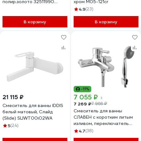
полир.золото 32511990
хром M05-121cr
00000071321
4.9
(23)
В корзину
В корзину
-11%
7 055 ₽
21 115 ₽
7 269 ₽
7 966 ₽
Смеситель для ванны IDDIS
Смеситель для ванны
белый матовый, Слайд
СЛАВЕН с коротким литым
(Slide) SLIWT00i02WA
изливом, переключатель
5
(24)
флажковый, одноручный СЛ-
4.7
(38)
ОД-Д30