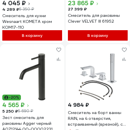
4 045 ₽
23 865 ₽
27 399 ₽
4 289 ₽
5 350 ₽
Смеситель для раковины
Смеситель для кухни
Clever VELVET III 61952
Wesnaart KOMETA хром
KOM17-110
В корзину
В корзину
-20%
4 565 ₽
4 984 ₽
5 250 ₽
5 690 ₽
Смеситель на борт ванны
Зест смеситель для
RAIN, на 4 отверстия,
раковины Agger черный
встраиваемый (врезной), с
A0712144 00-00002231