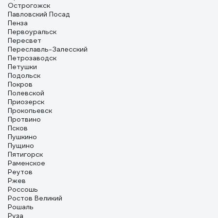
Острогожск
Павловский Посад
Пенза
Первоуральск
Пересвет
Переславль-Залесский
Петрозаводск
Петушки
Подольск
Покров
Полевской
Приозерск
Прокопьевск
Протвино
Псков
Пушкино
Пущино
Пятигорск
Раменское
Реутов
Ржев
Россошь
Ростов Великий
Рошаль
Руза