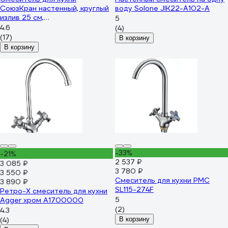
СоюзКран настенный, круглый
воду Solone JIK22-A102-A
излив 25 см,
5
керамическийкран-буксы 1/2,
4.6
(4)
хром, цинк SK10-S204 567-064
(17)
В корзину
В корзину
-33%
-21%
2 537 ₽
3 085 ₽
3 780 ₽
3 550 ₽
Смеситель для кухни РМС
3 890 ₽
SL115-274F
Ретро-X смеситель для кухни
5
Agger хром A1700000
(2)
4.3
(4)
В корзину