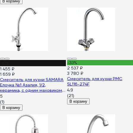
В корзину
-33%
-12%
2 537 ₽
1 455 ₽
3 780 ₽
1 659 ₽
Смеситель для кухни РМС
Смеситель для кухни SAMARA
SL116-274F
Елочка №1 Азалия, 1/2,
4.9
керамика, с одним маховиком
5261
(21)
5
(1)
В корзину
В корзину