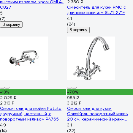
высоким изливом, хром QML4-
2 350 ₽
C827
Смеситель для кухни РМС с
длинным изливом SL71-271F
5
4.1
(7)
(24)
В корзину
В корзину
-13%
-70%
2 029 ₽
965 ₽
2 319 ₽
3 212 ₽
Смеситель для мойки Potato
Смеситель для кухни
двуручный, настенный, с
СоюзКран поворотный излив
поворотным изливом P4765
20 см, керамический кран-
буксы 1/2, хром, цинк SK01-
4.9
3.1
T204 567-063
(14)
(22)