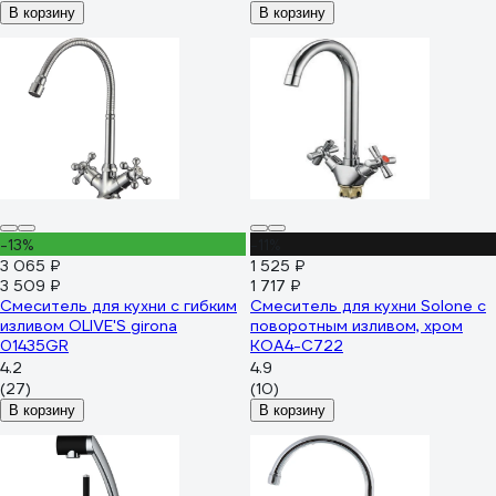
В корзину
В корзину
-13%
-11%
3 065 ₽
1 525 ₽
3 509 ₽
1 717 ₽
Смеситель для кухни с гибким
Смеситель для кухни Solone с
изливом OLIVE'S girona
поворотным изливом, хром
01435GR
KOA4-C722
4.2
4.9
(27)
(10)
В корзину
В корзину