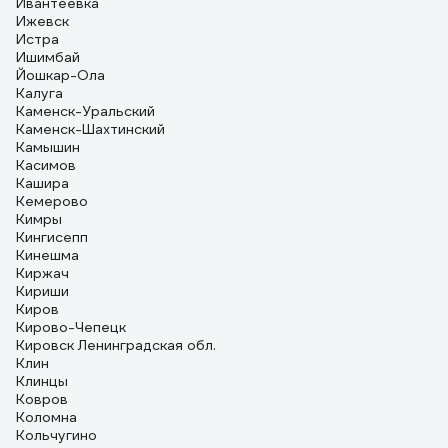
Ивантеевка
Ижевск
Истра
Ишимбай
Йошкар-Ола
Калуга
Каменск-Уральский
Каменск-Шахтинский
Камышин
Касимов
Кашира
Кемерово
Кимры
Кингисепп
Кинешма
Киржач
Кириши
Киров
Кирово-Чепецк
Кировск Ленинградская обл.
Клин
Клинцы
Ковров
Коломна
Кольчугино