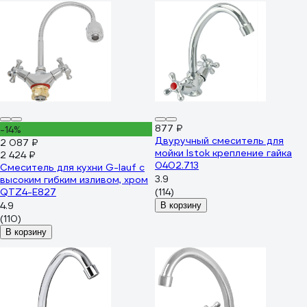
877 ₽
-14%
Двуручный смеситель для
2 087 ₽
мойки Istok крепление гайка
2 424 ₽
0402.713
Смеситель для кухни G-lauf с
3.9
высоким гибким изливом, хром
QTZ4-E827
(114)
4.9
В корзину
(110)
В корзину