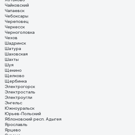
Чайковский
Чапаевск
Чебоксары
Череповец
Черкесск
Черноголовка
Чехов
Шадринск
Шатура
Шаховская
Шахты
Шуя
Щекино
Щелково
Щербинка
Электрогорск
Электросталь
Электроугли
Энгельс
Южноуральск
Юрьев-Польский
Яблоновский респ. Адыгея
Ярославль
Ярцево