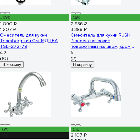
-10%
-14%
1 090 ₽
2 936 ₽
1 207 ₽
3 399 ₽
Смеситель для кухни
Смеситель для кухни RUSH
Tsarsberg тип См-МДЦБА
Pioneer с высоким,
TSB-272-79
поворотным изливом, хром
PI7950-23
4.2
5
(10)
(2)
В корзину
В корзину
-6%
-5%
2 107 ₽
-11%