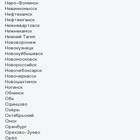
Наро-Фоминск
Невинномысск
Нефтекамск
Нефтеюганск
Нижневартовск
Нижнекамск
Нижний Тагил
Нововоронеж
Новокузнецк
Новокуйбышевск
Новомосковск
Новороссийск
Новочебоксарск
Новочеркасск
Новошахтинск
Ногинск
Обнинск
Обь
Одинцово
Озёры
Октябрьский
Омск
Оренбург
Орехово-Зуево
Орёл