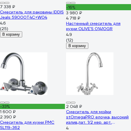
7 338 ₽
-16%
Смеситель для раковины IDDIS
3 980 ₽
Jeals 59000T4C+W04
4 718 ₽
4.6
Настенный смеситель для
(25)
кухни OLIVE'S 01410GR
4.9
В корзину
(12)
В корзину
-33%
2 048 ₽
1 600 ₽
Cмеситель для мойки
2 390 ₽
stOmegaPRO елочка, высокий
Смеситель для кухни РМС
излив,лат. 1/2 кер. арт.
SL119-362
мах.крест 9310
4