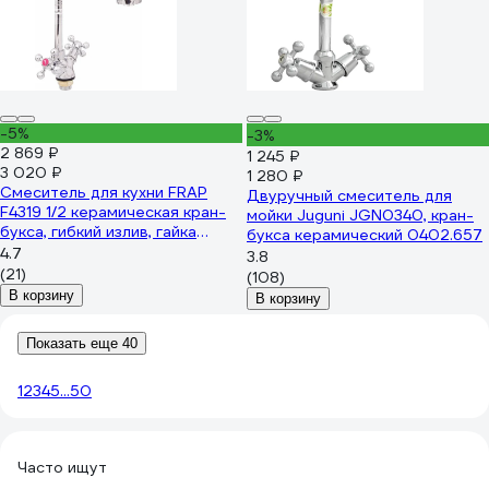
-5%
-3%
2 869 ₽
1 245 ₽
3 020 ₽
1 280 ₽
Смеситель для кухни FRAP
Двуручный смеситель для
F4319 1/2 керамическая кран-
мойки Juguni JGN0340, кран-
букса, гибкий излив, гайка
букса керамический 0402.657
535433
4.7
3.8
(21)
(108)
В корзину
В корзину
Показать еще 40
1
2
3
4
5
...
50
Часто ищут