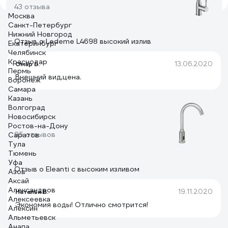
43 отзыва
Москва
Санкт-Петербург
Нижний Новгород
Отзыв о Ledeme L4698 высокий излив
Екатеринбург
Челябинск
Краснодар
13.06.2020
Омар Б.
Пермь
Внешний вид,цена.
Воронеж
Самара
Казань
Волгоград
Новосибирск
Ростов-на-Дону
85 отзывов
Саратов
Тула
Тюмень
Уфа
Отзыв о Eleanti с высоким изливом
Азов
Аксай
Александров
19.11.2020
Наталья В.
Алексеевка
Экономия воды! Отлично смотрится!
Алексин
Альметьевск
Анапа