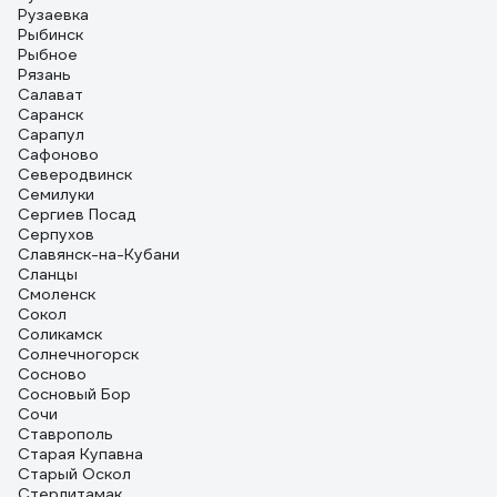
Рузаевка
Рыбинск
Рыбное
Рязань
Салават
Саранск
Сарапул
Сафоново
Северодвинск
Семилуки
Сергиев Посад
Серпухов
Славянск-на-Кубани
Сланцы
Смоленск
Сокол
Соликамск
Солнечногорск
Сосново
Сосновый Бор
Сочи
Ставрополь
Старая Купавна
Старый Оскол
Стерлитамак