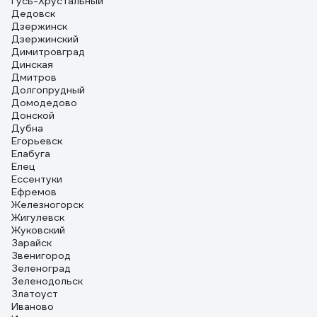
Гусь-Хрустальный
Дедовск
Дзержинск
Дзержинский
Димитровград
Динская
Дмитров
Долгопрудный
Домодедово
Донской
Дубна
Егорьевск
Елабуга
Елец
Ессентуки
Ефремов
Железногорск
Жигулевск
Жуковский
Зарайск
Звенигород
Зеленоград
Зеленодольск
Златоуст
Иваново