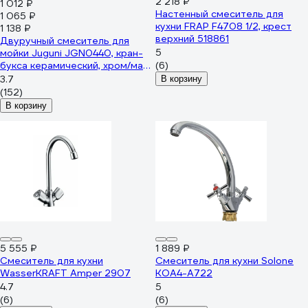
2 218 ₽
1 012 ₽
Настенный смеситель для
1 065 ₽
кухни FRAP F4708 1/2, крест
1 138 ₽
верхний 518861
Двуручный смеситель для
5
мойки Juguni JGN0440, кран-
букса керамический, хром/мах
(6)
0402.658
3.7
В корзину
(152)
В корзину
5 555 ₽
1 889 ₽
Смеситель для кухни
Смеситель для кухни Solone
WasserKRAFT Amper 2907
KOA4-A722
4.7
5
(6)
(6)