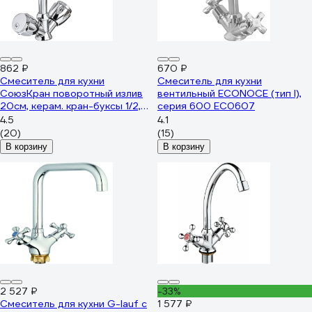
862 ₽
670 ₽
Смеситель для кухни
Смеситель для кухни
СоюзКран поворотный излив
вентильный ECONOCE (тип I),
20см, керам. кран-буксы 1/2,
серия 600 EC0607
хром, SK01-T215 566-010
4.5
4.1
(20)
(15)
В корзину
В корзину
2 527 ₽
-33%
Смеситель для кухни G-lauf с
1 577 ₽