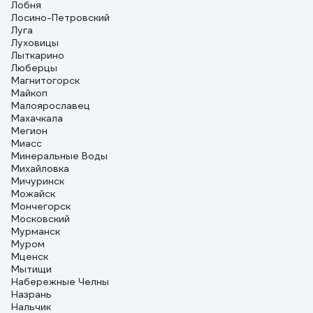
Лобня
Лосино-Петровский
Луга
Луховицы
Лыткарино
Люберцы
Магнитогорск
Майкоп
Малоярославец
Махачкала
Мегион
Миасс
Минеральные Воды
Михайловка
Мичуринск
Можайск
Мончегорск
Московский
Мурманск
Муром
Мценск
Мытищи
Набережные Челны
Назрань
Нальчик