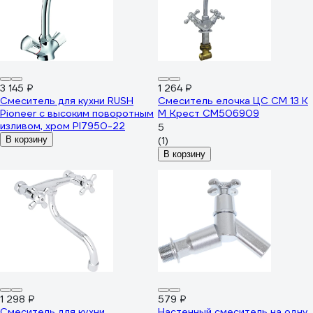
3 145 ₽
1 264 ₽
Смеситель для кухни RUSH
Смеситель елочка ЦС СМ 13 К
Pioneer с высоким поворотным
М_Крест СМ506909
изливом, хром PI7950-22
5
В корзину
(1)
В корзину
1 298 ₽
579 ₽
Смеситель для кухни
Настенный смеситель на одну