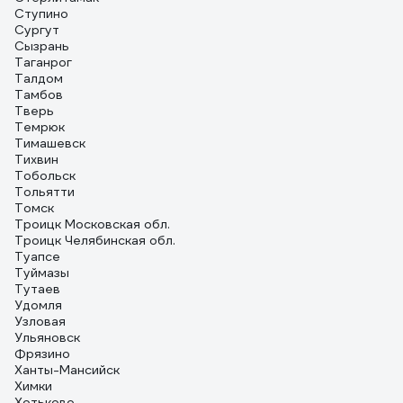
Ступино
Сургут
Сызрань
Таганрог
Талдом
Тамбов
Тверь
Темрюк
Тимашевск
Тихвин
Тобольск
Тольятти
Томск
Троицк Московская обл.
Троицк Челябинская обл.
Туапсе
Туймазы
Тутаев
Удомля
Узловая
Ульяновск
Фрязино
Ханты-Мансийск
Химки
Хотьково