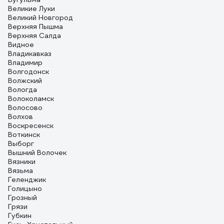
Великие Луки
Великий Новгород
Верхняя Пышма
Верхняя Салда
Видное
Владикавказ
Владимир
Волгодонск
Волжский
Вологда
Волоколамск
Волосово
Волхов
Воскресенск
Воткинск
Выборг
Вышний Волочек
Вязники
Вязьма
Геленджик
Голицыно
Грозный
Грязи
Губкин