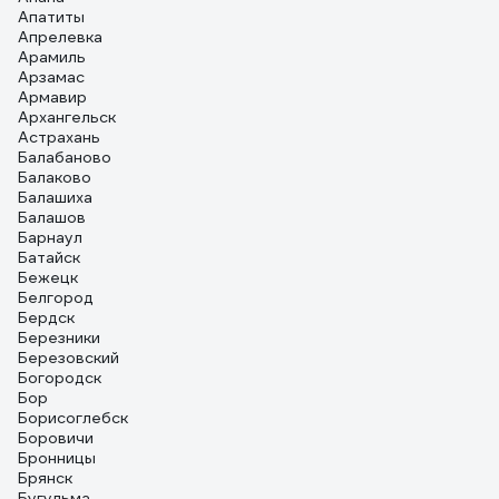
Апатиты
Апрелевка
Арамиль
Арзамас
Армавир
Архангельск
Астрахань
Балабаново
Балаково
Балашиха
Балашов
Барнаул
Батайск
Бежецк
Белгород
Бердск
Березники
Березовский
Богородск
Бор
Борисоглебск
Боровичи
Бронницы
Брянск
Бугульма