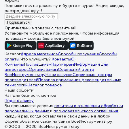
Яхрома
Подпишитесь
на рассылку
и будьте в курсе! Акции, скидки,
распродажи ждут!
Подписаться
Оригинальные товары с гарантией!
Установите мобильное приложение, чтобы информация
по заказам всегда была под рукой
Каталог
Адреса магазинов
Способы получения
Способы
оплаты
Что улучшить?
Контакты
О
Компании
Поставщикам
Партнерам
Информация для
инвесторов
Организациям
Сервисный центр
ВсеИнструменты.ру
Наши закупки
Сервисные центры
производителей
Правила применения рекомендательных
технологий
Каталог товаров
Наши соцсети
Чат для бизнес-клиентов
Подать заявку
Вы принимаете условия
политики в отношении обработки
персональных данных
и
пользовательского соглашения
каждый раз, когда оставляете свои данные в любой
форме обратной связи на сайте ВсеИнструменты.ру
© 2006 — 2026. ВсеИнструменты.ру