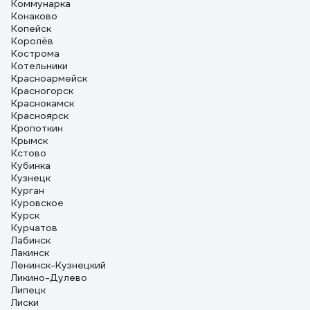
Коммунарка
Конаково
Копейск
Королёв
Кострома
Котельники
Красноармейск
Красногорск
Краснокамск
Красноярск
Кропоткин
Крымск
Кстово
Кубинка
Кузнецк
Курган
Куровское
Курск
Курчатов
Лабинск
Лакинск
Ленинск-Кузнецкий
Ликино-Дулево
Липецк
Лиски