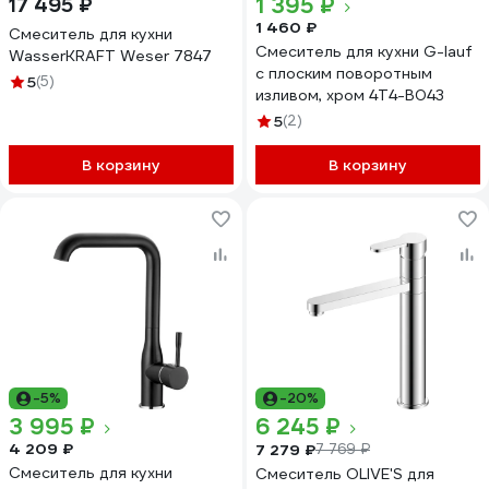
1 395 ₽
17 495 ₽
1 460 ₽
Смеситель для кухни
Смеситель для кухни G-lauf
WasserKRAFT Weser 7847
с плоским поворотным
5
(5)
изливом, хром 4T4-B043
5
(2)
В корзину
В корзину
-5%
-20%
3 995 ₽
6 245 ₽
4 209 ₽
7 279 ₽
7 769 ₽
Смеситель для кухни
Смеситель OLIVE'S для