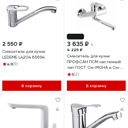
-14%
3 635 ₽
2 550 ₽
4 225 ₽
Смеситель для кухни
Смеситель для кухни
LEDEME L4204 65694
ПРОФСАН ПСМ настенный
4.9
(9)
тип ГОСТ См-МОНА и См-
УмОНА PSM-508-017
5
(2)
В корзину
В корзину