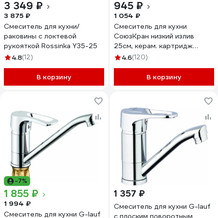
3 349 ₽
945 ₽
3 875 ₽
1 054 ₽
Смеситель для кухни/
Смеситель для кухни
раковины с локтевой
СоюзКран низкий излив
рукояткой Rossinka Y35-25
25см, керам. картридж
40мм, хром SK01-I114 566-
4.8
(12)
4.6
(120)
005
В корзину
В корзину
-7%
1 855 ₽
1 357 ₽
1 994 ₽
Смеситель для кухни G-lauf
Смеситель для кухни G-lauf
с плоским поворотным