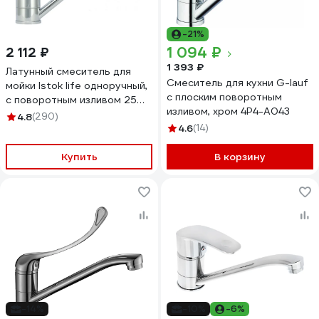
-21%
1 094 ₽
2 112 ₽
1 393 ₽
Латунный смеситель для
Смеситель для кухни G-lauf
мойки Istok life одноручный,
с плоским поворотным
с поворотным изливом 25
изливом, хром 4P4-A043
см, картридж 40 мм
4.8
(290)
0402.432
4.6
(14)
Купить
В корзину
-14%
-10%
-6%