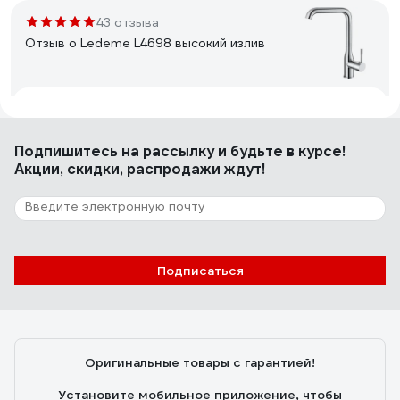
43 отзыва
Отзыв о Ledeme L4698 высокий излив
Омар Б.
13.06.2020
Внешний вид,цена.
Подпишитесь
на рассылку
и будьте в курсе!
Акции, скидки, распродажи ждут!
85 отзывов
Отзыв о Eleanti с высоким изливом
Подписаться
Наталья В.
19.11.2020
Экономия воды! Отлично смотрится!
Оригинальные товары с гарантией!
Установите мобильное приложение, чтобы