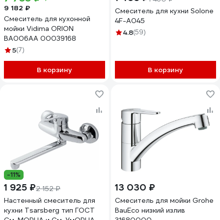
9 182 ₽
Смеситель для кухни Solone
Смеситель для кухонной
4F-A045
мойки Vidima ORION
4.8
(59)
BA006AA 00039168
5
(7)
В корзину
В корзину
-11%
1 925 ₽
13 030 ₽
2 152 ₽
Настенный смеситель для
Смеситель для мойки Grohe
кухни Tsarsberg тип ГОСТ
BauEco низкий излив