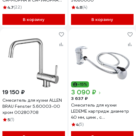
См-МОРНА и См-УмОРНА
31680000
TSB-920-3507
4.7
(22)
4.8
(4)
В корзину
В корзину
-15%
3 090 ₽
19 150 ₽
3 637 ₽
Смеситель для кухни ALLEN
Смеситель для кухни
BRAU Fenster 5.60003-00
LEDEME картридж диаметр
хром 00280708
40 мм, цинк , с
5
(1)
вытягивающейся лейкой
4
(5)
L6002-B 89267