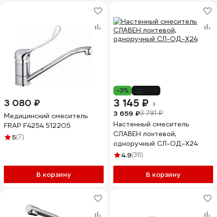
-3%
-17%
3 145 ₽
3 080 ₽
3 659 ₽
3 791 ₽
Медицинский смеситель
Настенный смеситель
FRAP F4254 512205
СЛАВЕН локтевой,
5
(7)
одноручный СЛ-ОД-Х24
4.9
(36)
В корзину
В корзину