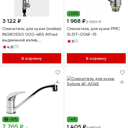
-33%
3 122 ₽
1 968 ₽
2 930 ₽
Смеситель для кухни (мойки)
Смеситель для кухни РМС
INGROSSO 000-46S Alfred
SL137-004F-15
выдвижной излив,
5
(1)
нержавеющая сталь,
4.9
(17)
картридж 35 мм, гайка
УТ-00042488
В корзину
В корзину
-15%
-4%
7 765 ₽
1 405 ₽
1 460 ₽