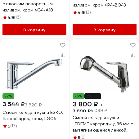
с плоским поворотным
изливом, хром 4P4-B043
изливом, хром 4G4-A181
4.6
(13)
4.9
(16)
В корзину
В корзину
-7%
-5%
-7%
3 800 ₽
3 544 ₽
3 820 ₽
3 890 ₽
4 099 ₽
Смеситель для кухни ESKO,
Смеситель для кухни
Лагос/Lagos, хром, LG05
LEDEME картридж д.35 мм с
5
(17)
вытягивающейся лейкой
L6013 65708
5
(6)