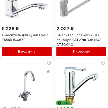
5 238 ₽
2 027 ₽
Смеситель для кухни FRAP
Смеситель для кухни ЦС
F4546 544679
однорук. СМ 27ш D35 М42
СТ300401
В корзину
В корзину
-4%