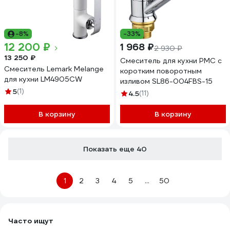
-8%
-33%
12 200 ₽
1 968 ₽
2 930 ₽
13 250 ₽
Смеситель для кухни РМС с
Смеситель Lemark Melange
коротким поворотным
для кухни LM4905CW
изливом SL86-004FBS-15
5
(1)
4.5
(11)
В корзину
В корзину
Показать еще 40
1
2
3
4
5
...
50
Часто ищут