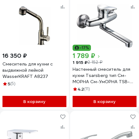
-17%
1 789 ₽
16 350 ₽
1 915 ₽
2 152 ₽
Смеситель для кухни с
Настенный смеситель для
выдвижной лейкой
кухни Tsarsberg тип См-
WasserKRAFT A8237
МОРНА См-УмОРНА TSB-
5
(5)
920-3505
4.2
(11)
В корзину
В корзину