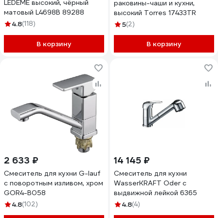
LEDEME высокий, чёрный
раковины-чаши и кухни,
матовый L4698B 89288
высокий Torres 17433TR
4.8
(118)
5
(2)
В корзину
В корзину
2 633 ₽
14 145 ₽
Смеситель для кухни G-lauf
Смеситель для кухни
с поворотным изливом, хром
WasserKRAFT Oder с
GOR4-B058
выдвижной лейкой 6365
4.8
(102)
4.8
(4)