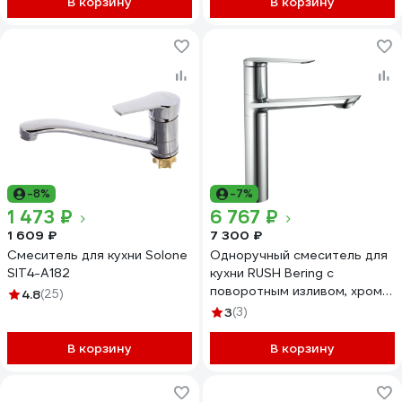
В корзину
В корзину
-8%
-7%
1 473 ₽
6 767 ₽
1 609 ₽
7 300 ₽
Смеситель для кухни Solone
Одноручный смеситель для
SIT4-A182
кухни RUSH Bering с
поворотным изливом, хром
4.8
(25)
BE5535-22
3
(3)
В корзину
В корзину