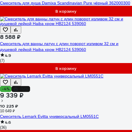
Смеситель для душа Damixa Scandinavian Pure чёрный 362000300
В корзину
8 588 ₽
Смеситель для ванны латун с длин поворот изливом 32 см и
душевой лейкой Haiba хром HB2124 539060
4.9
(7)
В корзину
-4%
-12%
9 339 ₽
10 225 ₽
10 649 ₽
Смеситель Lemark Evitta универсальный LM0551C
4.6
(36)