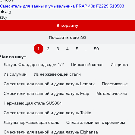
5 468 ₽
Смеситель для ванны и умывальника FRAP 40к F2229 519503
4.8
(10)
В корзину
Показать еще 40
1
2
3
4
5
...
50
Часто ищут
Латунь Стандарт подводки 1/2
Цинковый сплав
Из цинка
Из силумин
Из нержавеющей стали
Смесители для ванной и душа латунь Lemark
Пластиковые
Смесители для ванной и душа латунь Frap
Металлические
Нержавеющая сталь SUS304
Смесители для ванной и душа латунь Tokito
Латунь/нержавеющая сталь
Сплав алюминия с кремнием
Смесители для ванной и душа латунь Elghansa