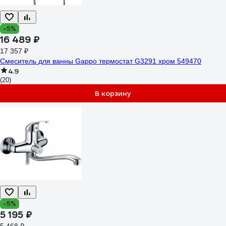
-5%
16 489 ₽
17 357 ₽
Смеситель для ванны Gappo термостат G3291 хром 549470
4.9
(20)
В корзину
-5%
5 195 ₽