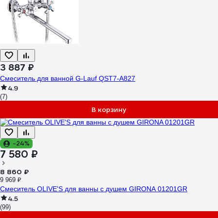
3 887 ₽
Смеситель для ванной G-Lauf QST7-A827
4.9
(7)
В корзину
-24%
7 580 ₽
8 860 ₽
9 969 ₽
Смеситель OLIVE'S для ванны с душем GIRONA 01201GR
4.5
(99)