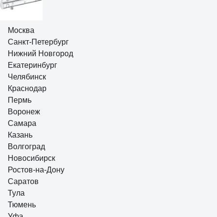
Анна
Москва
11.07.2019
Санкт-Петербург
очень удобная штука, если в семье есть дети, монтаж прост, цена с
Нижний Новгород
акциями отличная
Екатеринбург
12 отзывов
Челябинск
Отзыв о OLIVE'S Evora
Краснодар
Пермь
Воронеж
Самара
Андрей
Казань
22.03.2023
Отличное качество, даже декоративная накладка толщиной с
Волгоград
миллиметр, а не из фольги, как обычно.
Новосибирск
Ростов-на-Дону
Саратов
Тула
Тюмень
Уфа