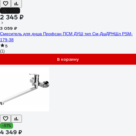
-23%
2 345 ₽
3 059 ₽
Смеситель для душа Профсан ПСМ ДУШ тип См-ДшДРНШл PSM-
179-38
5
(1)
В корзину
-51%
4 349 ₽