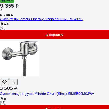
-4%
9 355 ₽
9 785 ₽
Смеситель Lemark Linara универсальный LM0417C
4.6
(88)
В корзину
3 505 ₽
Смеситель для душа Milardo Симп (Simp) SIMSB00M03WA
5
(16)