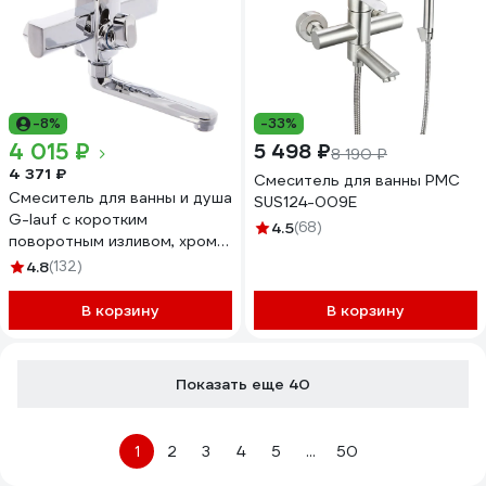
-8%
-33%
4 015 ₽
5 498 ₽
8 190 ₽
4 371 ₽
Смеситель для ванны РМС
Смеситель для ванны и душа
SUS124-009E
G-lauf с коротким
4.5
(68)
поворотным изливом, хром
LOF3-A033
4.8
(132)
В корзину
В корзину
Показать еще 40
1
2
3
4
5
...
50