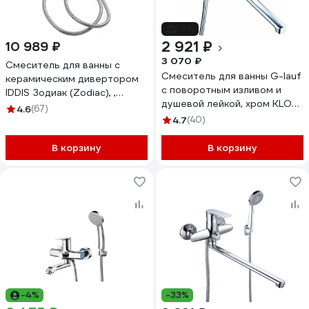
-5%
2 921 ₽
10 989 ₽
3 070 ₽
Смеситель для ванны с
Смеситель для ванны G-lauf
керамическим дивертором
с поворотным изливом и
IDDIS Зодиак (Zodiac), ,
душевой лейкой, хром KLO7-
ZODSB02i02
4.6
(67)
A048
4.7
(40)
В корзину
В корзину
-4%
-33%