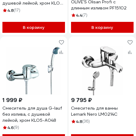
OLIVE'S Olisan Profi с
душевой лейкой, хром KLO6-
длинным изливом PF15102
C048
4.8
(17)
4.4
(7)
В корзину
В корзину
1 999 ₽
9 795 ₽
Смеситель для душа G-lauf
Смеситель для ванны
без излива, с душевой
Lemark Nero LM0214C
лейкой, хром KLO5-A048
4.8
(36)
4.6
(9)