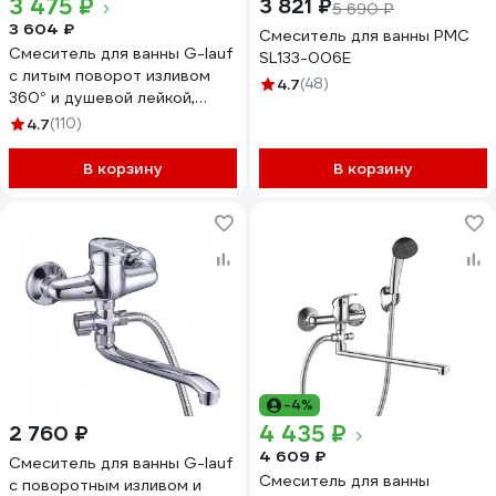
3 475 ₽
3 821 ₽
5 690 ₽
3 604 ₽
Смеситель для ванны РМС
Смеситель для ванны G-lauf
SL133-006E
с литым поворот изливом
4.7
(48)
360° и душевой лейкой,
хром GOB3-A134
4.7
(110)
В корзину
В корзину
-4%
4 435 ₽
2 760 ₽
4 609 ₽
Смеситель для ванны G-lauf
Смеситель для ванны
с поворотным изливом и