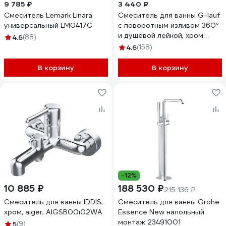
9 785 ₽
3 440 ₽
Смеситель Lemark Linara
Смеситель для ванны G-lauf
универсальный LM0417C
с поворотным изливом 360°
и душевой лейкой, хром
4.6
(88)
NUD3-A045
4.6
(158)
В корзину
В корзину
-12%
10 885 ₽
188 530 ₽
215 136 ₽
Смеситель для ванны IDDIS,
Смеситель для ванны Grohe
хром, aiger, AIGSB00i02WA
Essence New напольный
монтаж 23491001
5
(9)