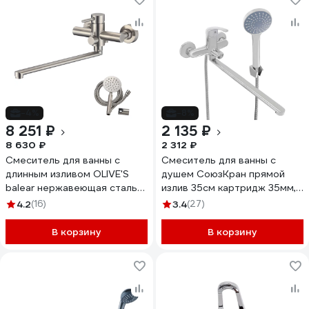
-4%
-8%
8 251 ₽
2 135 ₽
8 630 ₽
2 312 ₽
Смеситель для ванны с
Смеситель для ванны с
длинным изливом OLIVE'S
душем СоюзКран прямой
balear нержавеющая сталь
излив 35см картридж 35мм,
13221BL
SK08-P109 553-065
4.2
(16)
3.4
(27)
В корзину
В корзину