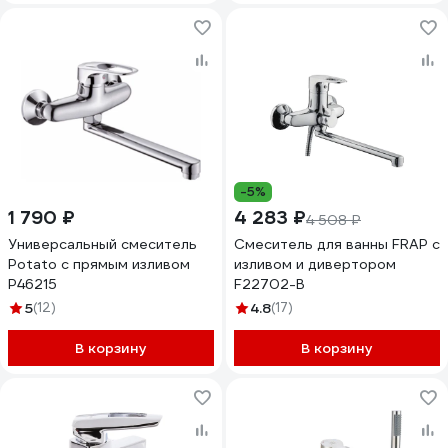
-5%
1 790 ₽
4 283 ₽
4 508 ₽
Универсальный смеситель
Смеситель для ванны FRAP с
Potato с прямым изливом
изливом и дивертором
P46215
F22702-B
5
(12)
4.8
(17)
В корзину
В корзину