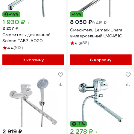
-14%
-14%
1 930 ₽
8 050 ₽
9 415 ₽
2 257 ₽
Смеситель Lemark Linara
Смеситель для ванной
универсальный LM0451C
Solone FAB7-A020
4.6
(88)
4.4
(103)
В корзину
В корзину
-11%
2 278 ₽
2 919 ₽