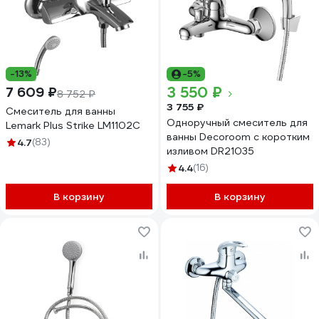
-13%
-5%
3 550 ₽
7 609 ₽
8 752 ₽
3 755 ₽
Смеситель для ванны
Одноручный смеситель для
Lemark Plus Strike LM1102C
ванны Decoroom с коротким
4.7
(83)
изливом DR21035
4.4
(16)
В корзину
В корзину