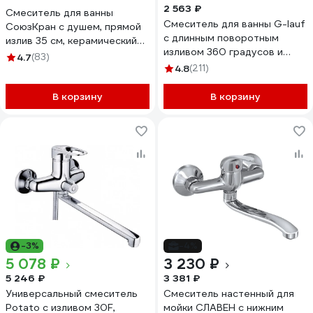
2 563 ₽
Смеситель для ванны
Смеситель для ванны G-lauf
СоюзКран с душем, прямой
с длинным поворотным
излив 35 см, керамический
изливом 360 градусов и
картридж 40 мм SK08-P114
4.7
(83)
душевой лейкой, хром KLO6-
567-099
4.8
(211)
A048
В корзину
В корзину
-3%
-4%
5 078 ₽
3 230 ₽
5 246 ₽
3 381 ₽
Универсальный смеситель
Смеситель настенный для
Potato с изливом 30F,
мойки СЛАВЕН с нижним