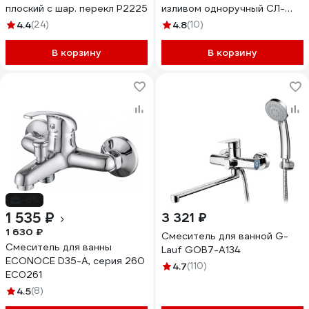
плоский с шар. перекл P2225
изливом одноручный СЛ-
ОД-П24
4.4
(24)
4.8
(10)
В корзину
В корзину
-6%
1 535 ₽
3 321 ₽
1 630 ₽
Смеситель для ванной G-
Смеситель для ванны
Lauf GOB7-A134
ECONOCE D35-A, серия 260
4.7
(110)
EC0261
4.5
(8)