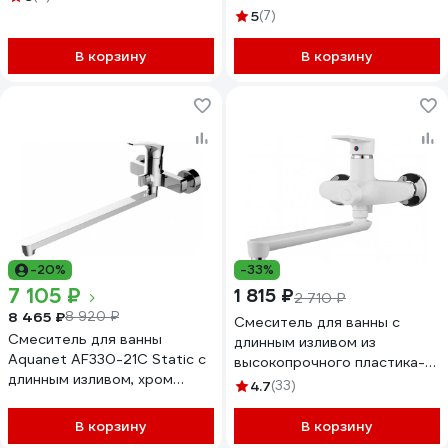
5
(7)
В корзину
В корзину
-20%
-33%
7 105 ₽
1 815 ₽
2 710 ₽
8 465 ₽
8 920 ₽
Смеситель для ванны с
Смеситель для ванны
длинным изливом из
Aquanet AF330-21C Static с
высокопрочного пластика-
длинным изливом, хром
РМС PL6-006E. PL6-006E
4.7
(33)
00237445
В корзину
В корзину