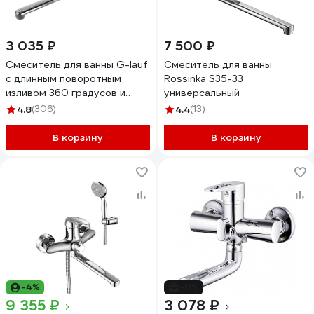
3 035 ₽
7 500 ₽
Смеситель для ванны G-lauf
Смеситель для ванны
с длинным поворотным
Rossinka S35-33
изливом 360 градусов и
универсальный
душевой лейкой, хром NUD7-
4.8
(306)
4.4
(13)
A146
В корзину
В корзину
-4%
-11%
9 355 ₽
3 078 ₽