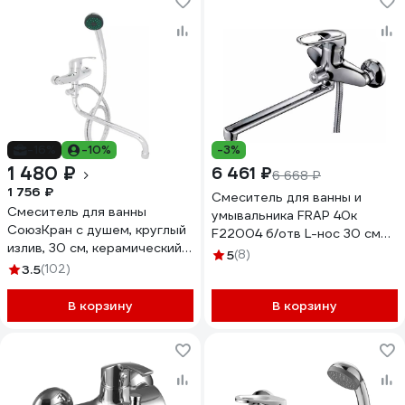
-16%
-10%
-3%
1 480 ₽
6 461 ₽
6 668 ₽
1 756 ₽
Смеситель для ванны и
Смеситель для ванны
умывальника FRAP 40к
СоюзКран с душем, круглый
F22004 б/отв L-нос 30 см
излив, 30 см, керамический
531230
5
(8)
картридж 35 мм, хром SK08-
3.5
(102)
S102 566-383
В корзину
В корзину