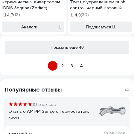
керамическим дивертором
Twist с управлением push
IDDIS Зодиак (Zodiac)
control, черный матовый
ZODSB02i02WA
TWIBLBTi02WA
(12)
(30)
4.7
4.9
Аналоги
Подписаться
Показать еще 40
1
2
3
4
Популярные отзывы
10 отзывов
Отзыв о AM.PM Sense с термостатом,
хром
19.06.2018