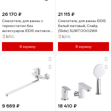
26 170 ₽
21 115 ₽
Смеситель для ванны с
Смеситель для ванны IDDIS
термостатом без
белый матовый, Слайд
аксессуаров IDDIS матовое
(Slide) SLIWT00i02WA
золото, Дюна (Duna)
(62)
(24)
5
5
DUNMG02i74WA
В корзину
В корзину
9 669 ₽
18 410 ₽