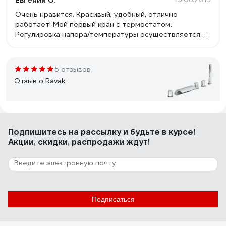
Евгений О.
Очень нравится. Красивый, удобный, отлично
работает! Мой первый кран с термостатом.
Регулировка напора/температуры осуществляется на
5+
5 отзывов
Отзыв о Ravak
Никита М.
10.10.2020
Подпишитесь
на рассылку
и будьте в курсе!
все
Акции, скидки, распродажи ждут!
Подписаться