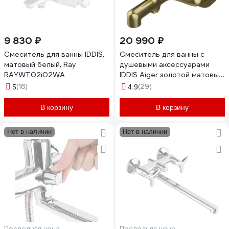
9 830 ₽
20 990 ₽
Смеситель для ванны IDDIS,
Смеситель для ванны с
матовый белый, Ray
душевыми аксессуарами
RAYWT02i02WA
IDDIS Aiger золотой матовый
AIGMG00i02
(16)
(29)
5
4.9
В корзину
В корзину
Нет в наличии
Нет в наличии
Последняя цена
Последняя цена