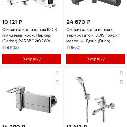
10 121 ₽
24 670 ₽
Смеситель для ванны IDDIS
Смеситель для ванны с
глянцевый хром, Паркер
термостатом IDDIS графит
(Parker) PARSB02i02WA
матовый, Дюна (Duna)
DUNGM02i74WA
(12)
(62)
4.9
5
В корзину
В корзину
14 290 ₽
17 413 ₽