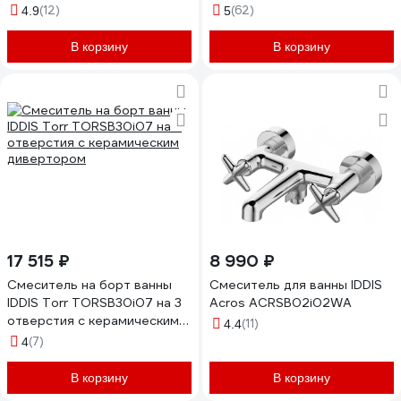
(Duna) DUNSB02i74WA
(12)
(62)
4.9
5
В корзину
В корзину
17 515 ₽
8 990 ₽
Смеситель на борт ванны
Смеситель для ванны IDDIS
IDDIS Torr TORSB30i07 на 3
Acros ACRSB02i02WA
отверстия с керамическим
(11)
4.4
дивертором
(7)
4
В корзину
В корзину