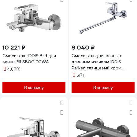
10 221 ₽
9 040 ₽
Смеситель IDDIS Bild для
Смеситель для ванны с
ванны BILSB00i02WA
длинным изливом IDDIS
Parker, глянцевый хром,
(19)
4.6
PARSB02i10WA
(7)
5
В корзину
В корзину