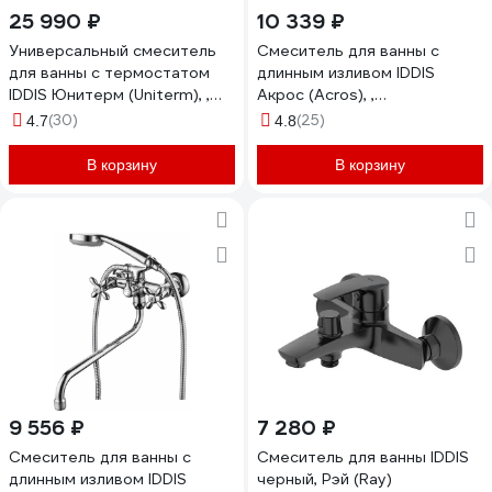
25 990 ₽
10 339 ₽
Универсальный смеситель
Смеситель для ванны с
для ванны с термостатом
длинным изливом IDDIS
IDDIS Юнитерм (Uniterm), ,
Акрос (Acros), ,
UNISB02i74WA
ACRSBL2i10WA
(30)
(25)
4.7
4.8
В корзину
В корзину
9 556 ₽
7 280 ₽
Смеситель для ванны с
Смеситель для ванны IDDIS
длинным изливом IDDIS
черный, Рэй (Ray)