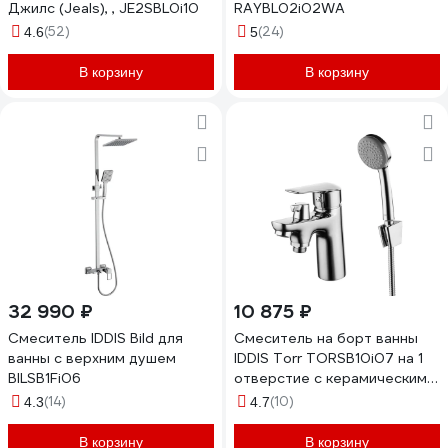
Джилс (Jeals), , JE2SBL0i10
RAYBL02i02WA
(52)
(24)
4.6
5
В корзину
В корзину
32 990 ₽
10 875 ₽
Смеситель IDDIS Bild для
Смеситель на борт ванны
ванны с верхним душем
IDDIS Torr TORSB10i07 на 1
BILSB1Fi06
отверстие с керамическим
дивертором
(14)
(10)
4.3
4.7
В корзину
В корзину