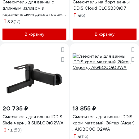
Смеситель для ванны с
Смеситель на борт ванны
длинным изливом и
IDDIS Cloud CLOSB30i07
керамическим дивертором
(6)
5
IDDIS Рэй (Ray)
(17)
3.8
RAYSBL2i10WA
В корзину
В корзину
20 735 ₽
13 855 ₽
Смеситель для ванны IDDIS
Cмеситель для ванны IDDIS
Slide черный SLIBL00i02WA
хром матовый, Эйгер (Aiger),
, AIGBC00i02WA
(59)
4.8
(116)
5