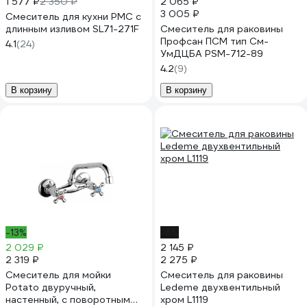
1 577 ₽
2 350 ₽
2 065 ₽
3 005 ₽
Смеситель для кухни РМС с
длинным изливом SL71-271F
Смеситель для раковины
Профсан ПСМ тип См-
4.1
(24)
УмДЦБА PSM-712-89
4.2
(9)
В корзину
В корзину
-13%
-6%
2 029 ₽
2 145 ₽
2 319 ₽
2 275 ₽
Смеситель для мойки
Смеситель для раковины
Potato двуручный,
Ledeme двухвентильный
настенный, с поворотным
хром L1119