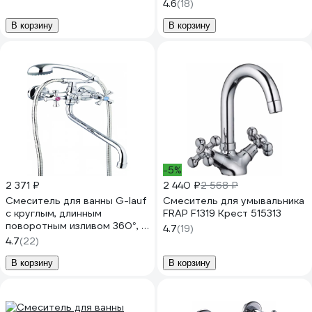
4.6
(18)
В корзину
В корзину
-5%
2 371 ₽
2 440 ₽
2 568 ₽
Смеситель для ванны G-lauf
Смеситель для умывальника
с круглым, длинным
FRAP F1319 Крест 515313
поворотным изливом 360°, с
4.7
(19)
душевой лейкой, хром QFR7-
4.7
(22)
A827
В корзину
В корзину