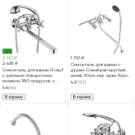
-12%
2 132 ₽
1 791 ₽
2 436 ₽
Смеситель для ванны с
Смеситель для ванны G-lauf
душем СоюзКран круглый
с длинным поворотным
излив 30см, кер. кран-буксы
изливом 360 градусов, с
1/2, SK08-S217 566-236
4.2
(123)
душевой лейкой, хром QFR7-
4.4
(44)
C722
В корзину
В корзину