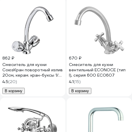
862 ₽
670 ₽
Смеситель для кухни
Смеситель для кухни
СоюзКран поворотный излив
вентильный ECONOCE (тип
20см, керам. кран-буксы 1/2,
I), серия 600 EC0607
хром, SK01-T215 566-010
4.5
(20)
4.1
(15)
В корзину
В корзину