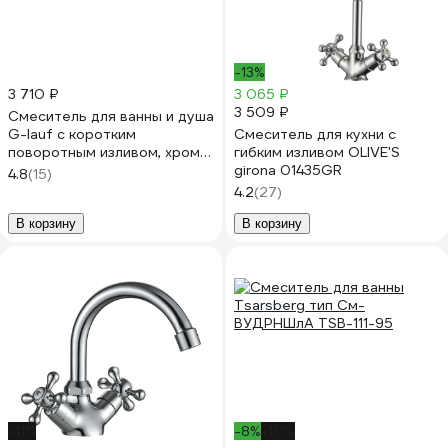
-13%
3 710 ₽
3 065 ₽
3 509 ₽
Смеситель для ванны и душа
G-lauf с коротким
Смеситель для кухни с
поворотным изливом, хром
гибким изливом OLIVE'S
QML3-A827
girona 01435GR
4.8
(15)
4.2
(27)
В корзину
В корзину
-11%
-8%
-10%