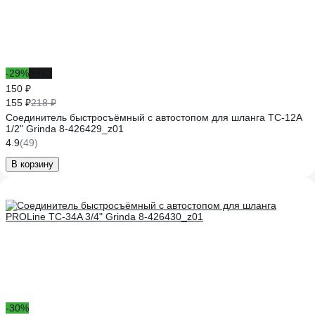
-29%
-31%
150 ₽
155 ₽
218 ₽
Соединитель быстросъёмный с автостопом для шланга TC-12A
1/2" Grinda 8-426429_z01
4.9
(49)
В корзину
-30%