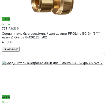
-14%
690 ₽
775 ₽
805 ₽
Соединитель быстросъёмный для шланга PROLine BC-34 (3/4";
латунь) Grinda 8-426126_z02
4.9
(14)
В корзину
-40%
69 ₽