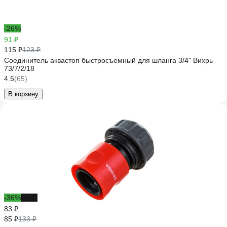
-26%
91 ₽
115 ₽
123 ₽
Соединитель аквастоп быстросъемный для шланга 3/4" Вихрь
73/7/2/18
4.5
(65)
В корзину
-36%
-38%
83 ₽
85 ₽
133 ₽