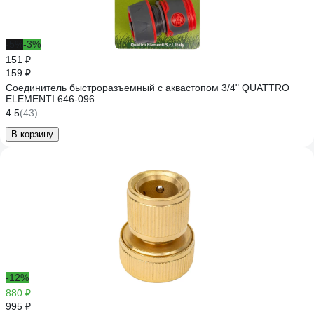
-5%
-3%
151 ₽
159 ₽
Соединитель быстроразъемный с аквастопом 3/4" QUATTRO
ELEMENTI 646-096
4.5
(43)
В корзину
-12%
880 ₽
995 ₽