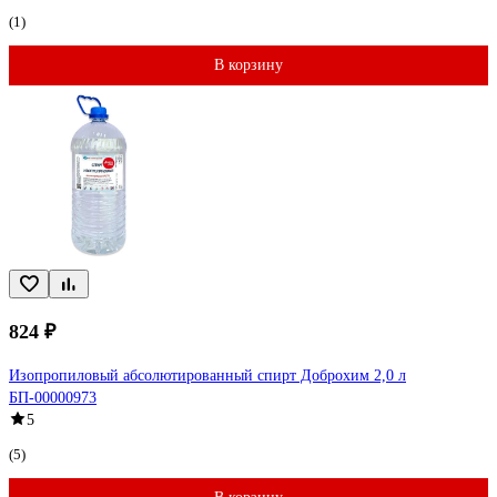
(1)
В корзину
824 ₽
Изопропиловый абсолютированный спирт Доброхим 2,0 л
БП-00000973
5
(5)