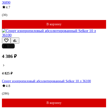
36890
4.7
(30)
В корзину
-9%
4 386 ₽
4 825 ₽
Спирт изопропиловый абсолютированный Selkor 10 л 36100
4.8
(286)
В корзину