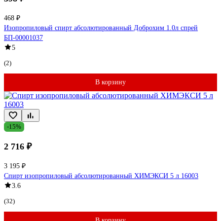
468 ₽
Изопропиловый спирт абсолютированный Доброхим 1.0л спрей
БП-00001037
5
(2)
В корзину
-15%
2 716 ₽
3 195 ₽
Спирт изопропиловый абсолютированный ХИМЭКСИ 5 л 16003
3.6
(32)
В корзину