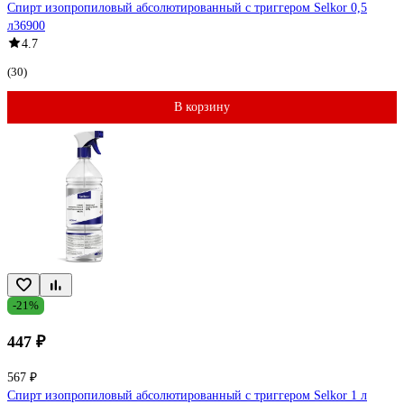
Спирт изопропиловый абсолютированный с триггером Selkor 0,5
л36900
4.7
(30)
В корзину
-21%
447 ₽
567 ₽
Спирт изопропиловый абсолютированный с триггером Selkor 1 л