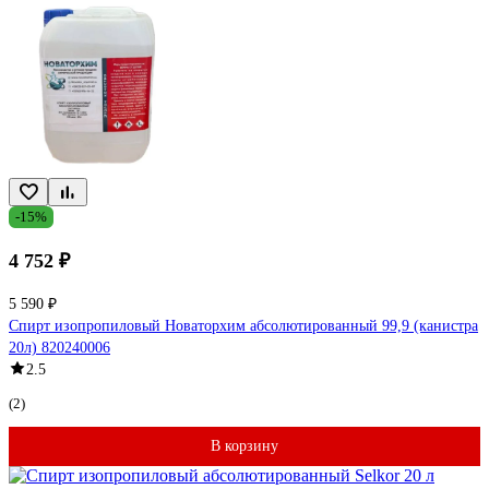
-15%
4 752 ₽
5 590 ₽
Спирт изопропиловый Новаторхим абсолютированный 99,9 (канистра
20л) 820240006
2.5
(2)
В корзину