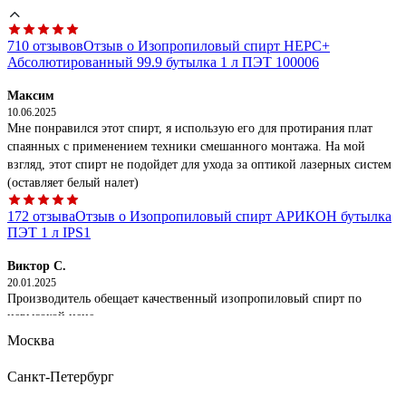
710 отзывов
Отзыв о Изопропиловый спирт НЕРС+
Абсолютированный 99.9 бутылка 1 л ПЭТ 100006
Максим
10.06.2025
Мне понравился этот спирт, я использую его для протирания плат
спаянных с применением техники смешанного монтажа. На мой
взгляд, этот спирт не подойдет для ухода за оптикой лазерных систем
(оставляет белый налет)
172 отзыва
Отзыв о Изопропиловый спирт АРИКОН бутылка
ПЭТ 1 л IPS1
Виктор С.
20.01.2025
Производитель обещает качественный изопропиловый спирт по
невысокой цене.
Москва
32 отзыва
Отзыв о Спирт изопропиловый Одуванчик ГОСТ
9805-84, 0,5 л бутылка 4627106670645
Санкт-Петербург
Владимир