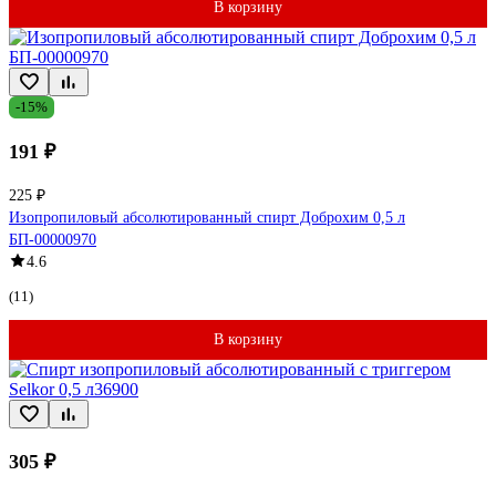
В корзину
-15%
191 ₽
225 ₽
Изопропиловый абсолютированный спирт Доброхим 0,5 л
БП-00000970
4.6
(11)
В корзину
305 ₽