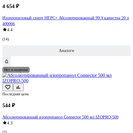
4 654 ₽
Изопропиловый спирт НЕРС+ Абсолютированный 99.9 канистра 20 л
400006
4.4
(14)
Аналоги
Нет в наличии
Последняя цена
544 ₽
Абсолютированный изопропанол Connector 500 мл IZOPRO-500
4.3
(7)