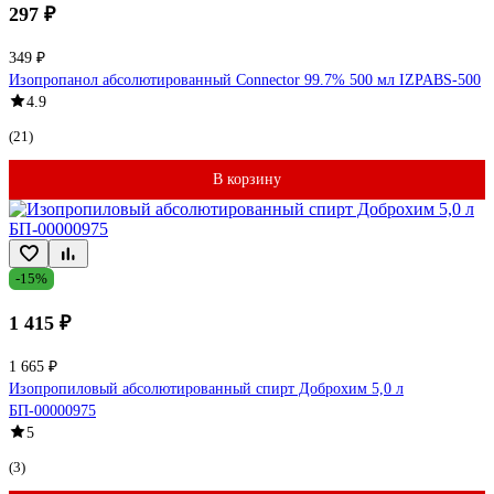
297 ₽
349 ₽
Изопропанол абсолютированный Connector 99.7% 500 мл IZPABS-500
4.9
(21)
В корзину
-15%
1 415 ₽
1 665 ₽
Изопропиловый абсолютированный спирт Доброхим 5,0 л
БП-00000975
5
(3)