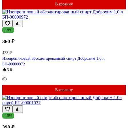
В корзину
-15%
360 ₽
423 ₽
Изопропиловый абсолютированный спирт Доброхим 1,0 л
БП-00000972
3.8
(9)
В корзину
-15%
398 ₽