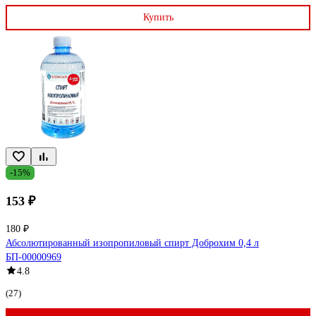
Купить
-15%
153 ₽
180 ₽
Абсолютированный изопропиловый спирт Доброхим 0,4 л
БП-00000969
4.8
(27)