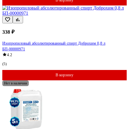
В корзину
338 ₽
Изопропиловый абсолютированный спирт Доброхим 0,8 л
БП-00000971
4.2
(5)
В корзину
Нет в наличии