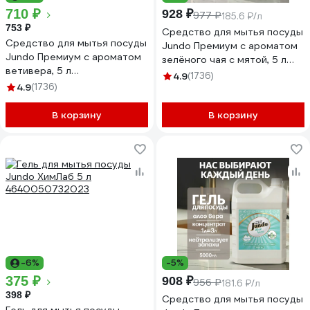
710 ₽
928 ₽
977 ₽
185.6 ₽/л
753 ₽
Средство для мытья посуды
Средство для мытья посуды
Jundo Премиум с ароматом
Jundo Премиум с ароматом
зелёного чая с мятой, 5 л
ветивера, 5 л
4903720021545
4.9
(1736)
4903720021569
4.9
(1736)
В корзину
В корзину
-6%
-5%
375 ₽
908 ₽
956 ₽
181.6 ₽/л
398 ₽
Средство для мытья посуды