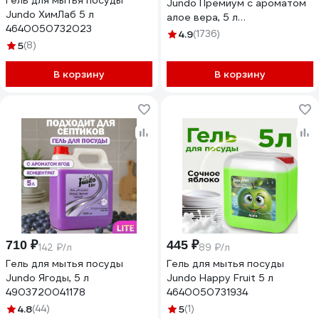
Гель для мытья посуды
Jundo Премиум с ароматом
Jundo ХимЛаб 5 л
алое вера, 5 л
4640050732023
4903720021767
4.9
(1736)
5
(8)
В корзину
В корзину
710 ₽
445 ₽
142 ₽/л
89 ₽/л
Гель для мытья посуды
Гель для мытья посуды
Jundo Ягоды, 5 л
Jundo Happy Fruit 5 л
4903720041178
4640050731934
4.8
(44)
5
(1)