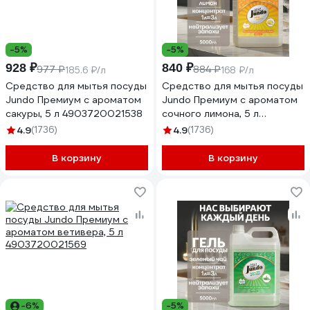
-5%
-5%
928 ₽
840 ₽
977 ₽
884 ₽
185.6 ₽/л
168 ₽/л
Средство для мытья посуды
Средство для мытья посуды
Jundo Премиум с ароматом
Jundo Премиум с ароматом
сакуры, 5 л 4903720021538
сочного лимона, 5 л
4903720021552
4.9
(1736)
4.9
(1736)
В корзину
В корзину
-6%
-5%