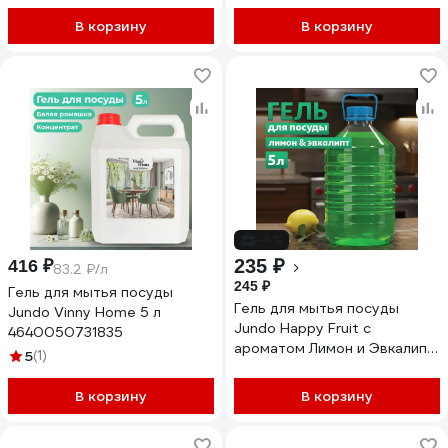
В корзину
В корзину
-4%
235 ₽
416 ₽
83.2 ₽/л
245 ₽
Гель для мытья посуды
Гель для мытья посуды
Jundo Vinny Home 5 л
Jundo Happy Fruit с
4640050731835
ароматом Лимон и Эвкалипт,
5
(1)
5 л 4627645998217
В корзину
В корзину