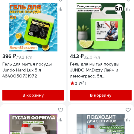
396 ₽
413 ₽
79.2 ₽/л
82.6 ₽/л
Гель для мытья посуды
Гель для мытья посуды
Jundo Hard Lux 5 л
JUNDO Mr.Dizzy Лайм и
4640050731972
лемонграсс, 5л
4640050731842
3.7
(3)
В корзину
В корзину