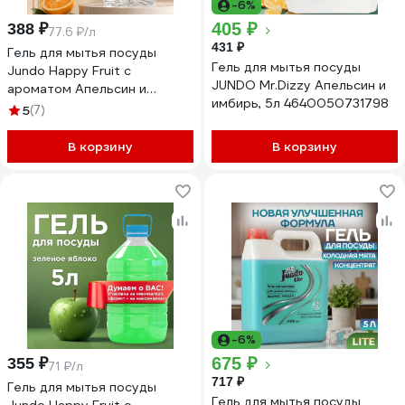
-6%
405 ₽
388 ₽
77.6 ₽/л
431 ₽
Гель для мытья посуды
Гель для мытья посуды
Jundo Happy Fruit с
JUNDO Mr.Dizzy Апельсин и
ароматом Апельсин и
имбирь, 5л 4640050731798
имбирь, 5 л 4627645998064
5
(7)
В корзину
В корзину
-6%
675 ₽
355 ₽
71 ₽/л
717 ₽
Гель для мытья посуды
Гель для мытья посуды