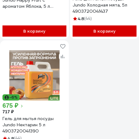
Jundo Happy Fruit с
Jundo Холодная мята, 5л
ароматом Яблока, 5 л
4903720041437
4640050732061
4.8
(44)
В корзину
В корзину
-6%
675 ₽
717 ₽
Гель для мытья посуды
Jundo Нектарин 5 л
4903720041390
4.8
(44)