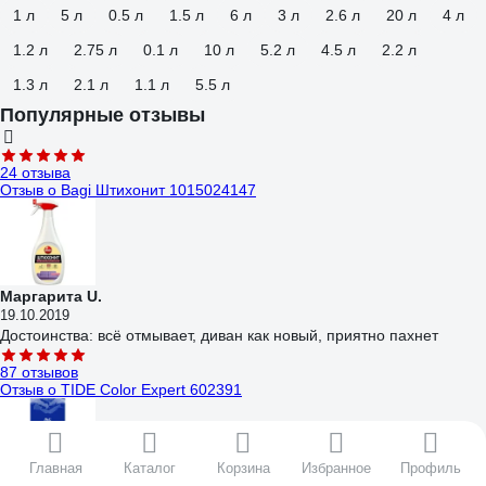
1 л
5 л
0.5 л
1.5 л
6 л
3 л
2.6 л
20 л
4 л
1.2 л
2.75 л
0.1 л
10 л
5.2 л
4.5 л
2.2 л
1.3 л
2.1 л
1.1 л
5.5 л
Популярные отзывы
24 отзыва
Отзыв о Bagi Штихонит 1015024147
Маргарита U.
19.10.2019
Достоинства: всё отмывает, диван как новый, приятно пахнет
87 отзывов
Отзыв о TIDE Color Expert 602391
Главная
Каталог
Корзина
Избранное
Профиль