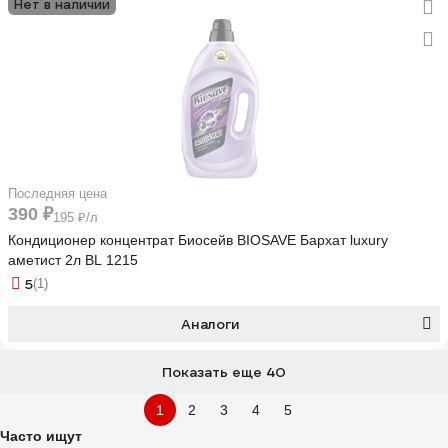
Нет в наличии
Последняя цена
390 ₽
195 ₽/л
Кондиционер концентрат Биосейв BIOSAVE Бархат luxury
аметист 2л BL 1215
5
(1)
Аналоги
Показать еще 40
1
2
3
4
5
Часто ищут