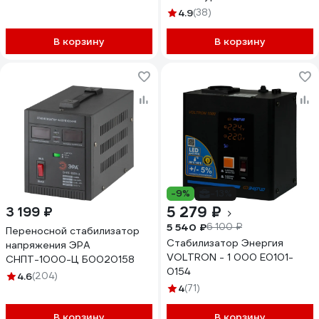
4.9
(38)
В корзину
В корзину
-9%
-13%
5 279 ₽
3 199 ₽
5 540 ₽
6 100 ₽
Переносной стабилизатор
Стабилизатор Энергия
напряжения ЭРА
VOLTRON - 1 000 Е0101-
СНПТ-1000-Ц Б0020158
0154
4.6
(204)
4
(71)
В корзину
В корзину