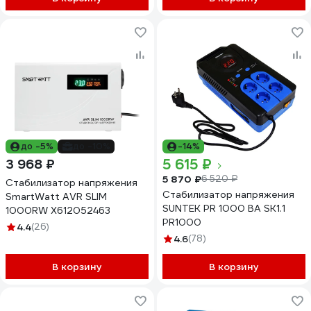
до -5%
до -10%
-14%
5 615 ₽
3 968 ₽
5 870 ₽
6 520 ₽
Стабилизатор напряжения
Стабилизатор напряжения
SmartWatt AVR SLIM
SUNTEK PR 1000 ВА SK1.1
1000RW X612052463
PR1000
4.4
(26)
4.6
(78)
В корзину
В корзину