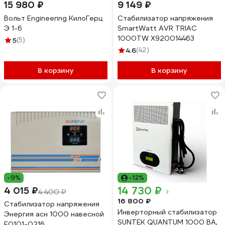
15 980 ₽
9 149 ₽
Вольт Engineering КилоГерц
Стабилизатор напряжения
Э 1-6
SmartWatt AVR TRIAC
1000TW X920014463
5
(5)
4.6
(42)
В корзину
В корзину
-9%
-12%
14 730 ₽
4 015 ₽
4 400 ₽
16 800 ₽
Стабилизатор напряжения
Инверторный стабилизатор
Энергия асн 1000 навесной
SUNTEK QUANTUM 1000 ВА,
Е0101-0216