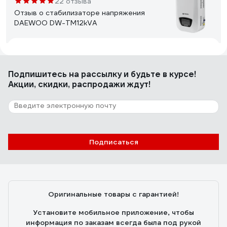
22 отзыва
Отзыв о стабилизаторе напряжения
DAEWOO DW-TM12kVA
Константин Николаевич Л.
15.03.2017
аккуратный внешний вид, крепление на стену, есть
Подпишитесь
на рассылку
и будьте в курсе!
Байпас
Акции, скидки, распродажи ждут!
3 отзыва
Отзыв о Стабилизатор напряжения
SmartWatt AVR SERVO 20000SF
Подписаться
Сергей
24.07.2025
Как владелец частного дома с ужасными перепадами
напряжения (иногда падает до 160В), долго искал
Оригинальные товары с гарантией!
надежное решение. Рекомендую.
Установите мобильное приложение, чтобы
информация по заказам всегда была под рукой