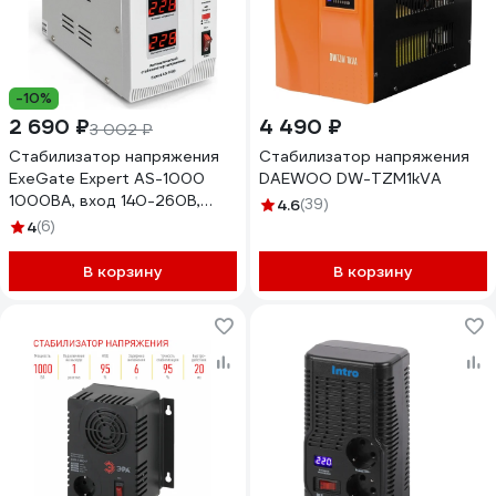
-10%
2 690 ₽
4 490 ₽
3 002 ₽
Стабилизатор напряжения
Стабилизатор напряжения
ExeGate Expert AS-1000
DAEWOO DW-TZM1kVA
1000ВА, вход 140-260В,
4.6
(39)
двойная цифр. индикация
4
(6)
вход вых. напряжения, выход
220В-8, КПД 98%, 5 уровней
В корзину
В корзину
защиты 291721