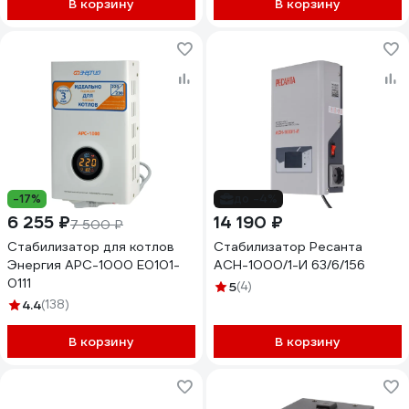
98%, 5 уровней защиты,
В корзину
В корзину
задержка, метал.корпус
291737
-17%
до -4%
6 255 ₽
14 190 ₽
7 500 ₽
Стабилизатор для котлов
Стабилизатор Ресанта
Энергия АРС-1000 Е0101-
АСН-1000/1-И 63/6/156
0111
5
(4)
4.4
(138)
В корзину
В корзину