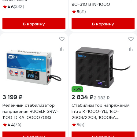
90-310 В IN-1000
4.6
(332)
5
(31)
В корзину
В корзину
-5%
3 199 ₽
2 834 ₽
2 983 ₽
Релейный стабилизатор
Стабилизатор напряжения
напряжения RUCELF SRW-
Intro К-1000-УЦ, 140-
1100-D КА-00007083
260В/220В, 1000ВА
Б0064662
4.4
(74)
5
(5)