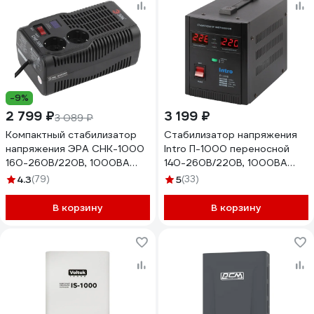
-9%
2 799 ₽
3 199 ₽
3 089 ₽
Компактный стабилизатор
Стабилизатор напряжения
напряжения ЭРА СНК-1000
Intro П-1000 переносной
160-260В/220В, 1000ВА
140-260В/220В, 1000ВА
Б0032469
Б0064645
4.3
(79)
5
(33)
В корзину
В корзину