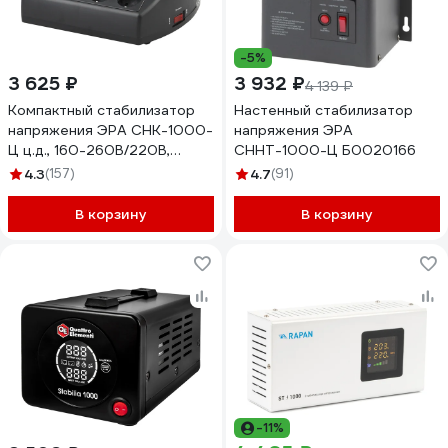
-5%
3 625 ₽
3 932 ₽
4 139 ₽
Компактный стабилизатор
Настенный стабилизатор
напряжения ЭРА СНК-1000-
напряжения ЭРА
Ц ц.д., 160-260В/220В,
СННТ-1000-Ц Б0020166
1000ВА Б0031072
4.3
(157)
4.7
(91)
В корзину
В корзину
-11%