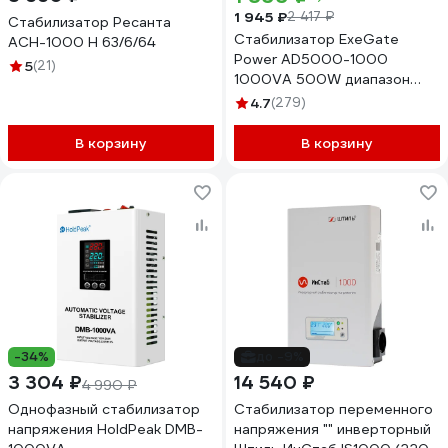
1 945 ₽
2 417 ₽
Стабилизатор Ресанта
Стабилизатор ExeGate
АСН-1000 Н 63/6/64
Power AD5000-1000
5
(21)
1000VA 500W диапазон
150-280В 4 евророзетки
4.7
(279)
285939
В корзину
В корзину
-34%
до -9%
3 304 ₽
14 540 ₽
4 990 ₽
Однофазный стабилизатор
Стабилизатор переменного
напряжения HoldPeak DMB-
напряжения "" инверторный