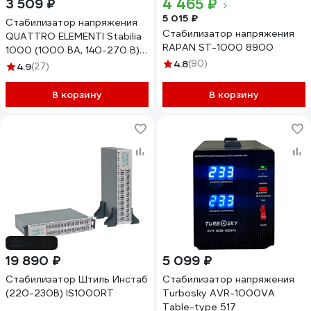
4 465 ₽
3 509 ₽
5 015 ₽
Стабилизатор напряжения
Стабилизатор напряжения
QUATTRO ELEMENTI Stabilia
RAPAN ST-1000 8900
1000 (1000 ВА, 140-270 В)
917-643
4.8
(90)
4.9
(27)
В корзину
В корзину
до -3%
19 890 ₽
5 099 ₽
Стабилизатор Штиль Инстаб
Стабилизатор напряжения
(220-230В) IS1000RT
Turbosky AVR-1000VA
Table-type 517