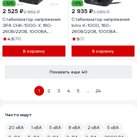
-12%
-5%
2 525 ₽
2 935 ₽
2 882 ₽
3 089 ₽
Стабилизатор напряжения
Стабилизатор напряжения
ЭРА СНК-1000-У, 160-
Intro К-1000, 160-
260В/220В, 1000ВА,
260В/220В, 1000ВА
компактный, универсальный
Б0064696
4.5
(36)
5
(3)
В корзину
В корзину
Показать еще 40
1
2
3
4
5
...
24
Часто ищут
20 кВА
1 кВА
5 кВА
8 кВА
2 кВА
5 кВА