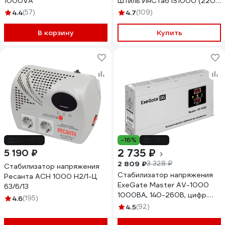
1000VA
Штиль ИнСтаб IS1000 (220-
230В)
4.4
(57)
4.7
(109)
В корзину
Купить
до -16%
-16%
-18%
2 735 ₽
5 190 ₽
2 809 ₽
3 328 ₽
Стабилизатор напряжения
Стабилизатор напряжения
Ресанта АСН 1000 Н2/1-Ц
ExeGate Master AV-1000
63/6/13
1000ВА, 140-260В, цифр.
4.6
(195)
индикация вход вых.
4.5
(92)
напряжения, 220В-8%, КПД