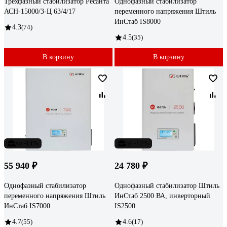
Трехфазный стабилизатор Ресанта
Однофазный стабилизатор
АСН-15000/3-Ц 63/4/17
переменного напряжения Штиль
ИнСтаб IS8000
4.3
(74)
4.5
(35)
В корзину
В корзину
до -14%
до -12%
55 940 ₽
24 780 ₽
Однофазный стабилизатор
Однофазный стабилизатор Штиль
переменного напряжения Штиль
ИнСтаб 2500 ВА, инверторный
ИнСтаб IS7000
IS2500
4.7
(55)
4.6
(17)