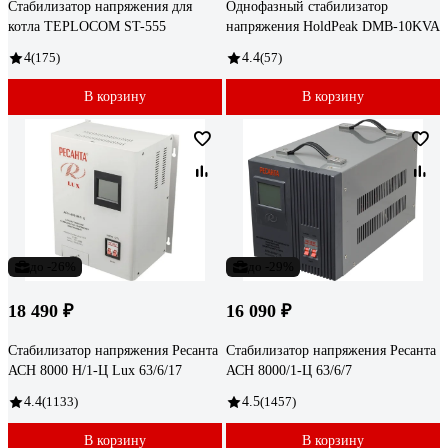
Стабилизатор напряжения для
Однофазный стабилизатор
котла TEPLOCOM ST-555
напряжения HoldPeak DMB-10KVA
4
(175)
4.4
(57)
В корзину
В корзину
до -26%
до -29%
18 490 ₽
16 090 ₽
Стабилизатор напряжения Ресанта
Стабилизатор напряжения Ресанта
АСН 8000 Н/1-Ц Lux 63/6/17
АСН 8000/1-Ц 63/6/7
4.4
(1133)
4.5
(1457)
В корзину
В корзину