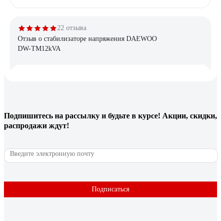
22 отзыва
Отзыв о стабилизаторе напряжения DAEWOO
DW-TM12kVA
Константин Николаевич Л.
15.03.2017
аккуратный внешний вид, крепление на стену, есть Байпас
Подпишитесь
на рассылку
и будьте в курсе! Акции, скидки,
3 отзыва
распродажи ждут!
Отзыв о Стабилизатор напряжения SmartWatt
AVR SERVO 20000SF
Сергей
24.07.2025
Как владелец частного дома с ужасными перепадами
Подписаться
напряжения (иногда падает до 160В), долго искал надежное
решение. Рекомендую.