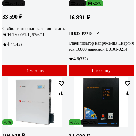
до -17%
-26%
-25%
33 590 ₽
16 891 ₽
Стабилизатор напряжения Ресанта
18 039 ₽
22 900 ₽
АСН 15000/1-Ц 63/6/11
Стабилизатор напряжения Энергия
4.4
(145)
асн 10000 навесной Е0101-0214
4.6
(332)
В корзину
В корзину
-6%
-17%
-25%
104 519 ₽