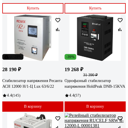
Купить
Купить
до -28%
-39%
28 190 ₽
19 268 ₽
31 390 ₽
Стабилизатор напряжения Ресанта
Однофазный стабилизатор
АСН 12000 Н/1-Ц Lux 63/6/22
напряжения HoldPeak DNB-15KVA
4.4
(145)
4.4
(57)
В корзину
В корзину