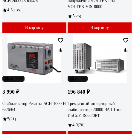
АСН 20000/3 63/4/6
напряжения VOLTEKterra
VOLTEK VIS-8000
4.3
(135)
5
(26)
В корзину
В корзину
до -12%
до -3%
3 990 ₽
196 840 ₽
Стабилизатор Ресанта АСН-1000 Н
Трехфазный инверторный
63/6/64
стабилизатор 20000 ВА Штиль
ИнСтаб IS3320RT
5
(21)
4.9
(70)