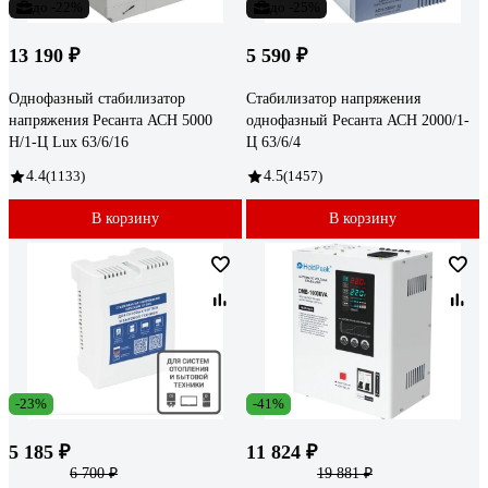
до -22%
до -25%
13 190 ₽
5 590 ₽
Однофазный стабилизатор
Стабилизатор напряжения
напряжения Ресанта АСН 5000
однофазный Ресанта АСН 2000/1-
Н/1-Ц Lux 63/6/16
Ц 63/6/4
4.4
(1133)
4.5
(1457)
В корзину
В корзину
-23%
-41%
5 185 ₽
11 824 ₽
6 700 ₽
19 881 ₽