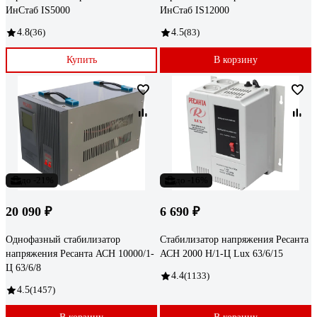
ИнСтаб IS5000
ИнСтаб IS12000
4.8
(36)
4.5
(83)
Купить
В корзину
до -21%
до -16%
20 090 ₽
6 690 ₽
Однофазный стабилизатор
Стабилизатор напряжения Ресанта
напряжения Ресанта АСН 10000/1-
АСН 2000 Н/1-Ц Lux 63/6/15
Ц 63/6/8
4.4
(1133)
4.5
(1457)