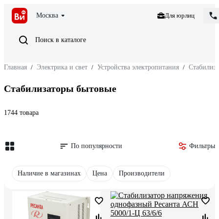
Москва
Для юрлиц
Поиск в каталоге
Главная
/
Электрика и свет
/
Устройства электропитания
/
Стабилиз
Стабилизаторы бытовые
1744 товара
По популярности
Фильтры
Наличие в магазинах
Цена
Производители