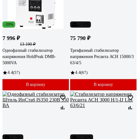
-39%
до -9%
7 996 ₽
75 790 ₽
13 190 ₽
Однофазный стабилизатор
Трехфазный стабилизатор
напряжения HoldPeak DMB-
напряжения Ресанта АСН 15000/3
5000VA
63/4/5
4.4
(57)
4.4
(67)
В корзину
В корзину
до -5%
до -25%