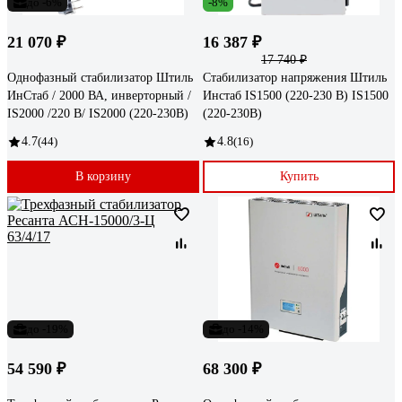
до -6%
-8%
21 070 ₽
16 387 ₽
17 740 ₽
Однофазный стабилизатор Штиль
Стабилизатор напряжения Штиль
ИнСтаб / 2000 ВА, инверторный /
Инстаб IS1500 (220-230 В) IS1500
IS2000 /220 В/ IS2000 (220-230В)
(220-230В)
4.7
(44)
4.8
(16)
В корзину
Купить
до -19%
до -14%
54 590 ₽
68 300 ₽