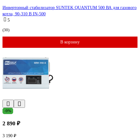
Инверторный стабилизатор SUNTEK QUANTUM 500 ВА для газового
котла, 90-310 В IN-500
5
(30)
В корзину
-9%
2 890 ₽
3 190 ₽