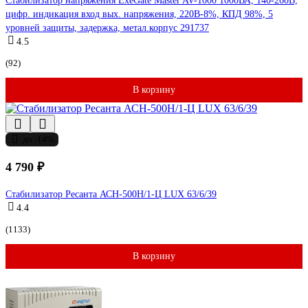
Стабилизатор напряжения ExeGate Master AV-1000 1000ВА, 140-260В,
цифр. индикация вход вых. напряжения, 220В-8%, КПД 98%, 5
уровней защиты, задержка, метал.корпус 291737
4.5
(92)
В корзину
до -14%
4 790 ₽
Стабилизатор Ресанта АСН-500Н/1-Ц LUX 63/6/39
4.4
(1133)
В корзину