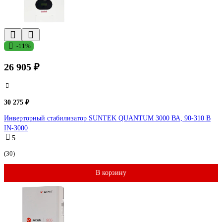
-11%
26 905 ₽
30 275 ₽
Инверторный стабилизатор SUNTEK QUANTUM 3000 ВА, 90-310 В
IN-3000
5
(30)
В корзину