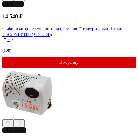
до -9%
14 540 ₽
Стабилизатор переменного напряжения "" инверторный Штиль
ИнСтаб IS1000 (220-230В)
4.7
(109)
В корзину
до -16%