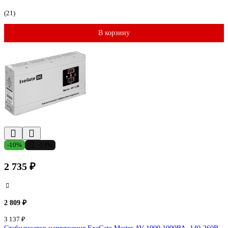
(21)
В корзину
-10%
-13%
2 735 ₽
2 809 ₽
3 137 ₽