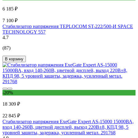
6 185 ₽
7 100 ₽
Стабилизатор напряжения TEPLOCOM ST-222/500-И SPACE
TECHNOLOGY 557
4.7
(87)
В корзину
-20%
18 309 ₽
22 845 ₽
Стабилизатор напряжения ExeGate Expert AS-15000 15000ВА,
вход 140-260В, цветной дисплей, выход 220В±8, КПД 98, 5
уровней защиты, задержка, усиленный метал. 291768