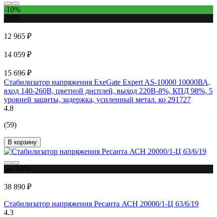
-10%
-17%
12 965 ₽
14 059 ₽
15 696 ₽
Стабилизатор напряжения ExeGate Expert AS-10000 10000ВА,
вход 140-260В, цветной дисплей, выход 220В-8%, КПД 98%, 5
уровней защиты, задержка, усиленный метал. ко 291727
4.8
(59)
В корзину
до -16%
38 890 ₽
Стабилизатор напряжения Ресанта АСН 20000/1-Ц 63/6/19
4.3