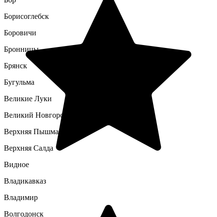
Борисоглебск
Боровичи
Бронницы
Брянск
Бугульма
Великие Луки
Великий Новгород
Верхняя Пышма
Верхняя Салда
Видное
Владикавказ
Владимир
Волгодонск