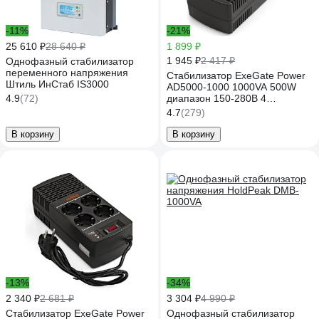
-11%
-21%
25 610 ₽
28 640 ₽
1 899 ₽
1 945 ₽
2 417 ₽
Однофазный стабилизатор
переменного напряжения
Стабилизатор ExeGate Power
Штиль ИнСтаб IS3000
AD5000-1000 1000VA 500W
4.9
(72)
диапазон 150-280В 4
евророзетки 285939
4.7
(279)
В корзину
В корзину
-13%
-34%
2 340 ₽
2 681 ₽
3 304 ₽
4 990 ₽
Стабилизатор ExeGate Power
Однофазный стабилизатор