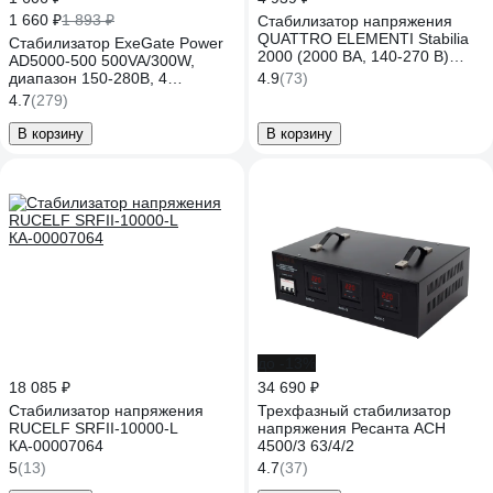
1 660 ₽
1 893 ₽
Стабилизатор напряжения
QUATTRO ELEMENTI Stabilia
Стабилизатор ExeGate Power
2000 (2000 ВА, 140-270 В)
AD5000-500 500VA/300W,
917-667
диапазон 150-280В, 4
4.9
(73)
евророзетки 285941
4.7
(279)
В корзину
В корзину
до -13%
18 085 ₽
34 690 ₽
Стабилизатор напряжения
Трехфазный стабилизатор
RUCELF SRFII-10000-L
напряжения Ресанта АСН
КА-00007064
4500/3 63/4/2
5
(13)
4.7
(37)