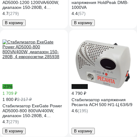
AD5000-1200 1200VA/600W,
напряжения HoldPeak DMB-
диапазон 150-280В, 4
1000VA
евророзетки 285940
4.7
(279)
4.4
(57)
В корзину
В корзину
-23%
до -16%
1 709 ₽
4 790 ₽
1 800 ₽
2 217 ₽
Стабилизатор напряжения
Ресанта АСН 500 Н/1-Ц 63/6/9
Стабилизатор ExeGate Power
AD5000-800 800VA/400W,
4.6
(195)
диапазон 150-280В, 4
евророзетки 285938
4.7
(279)
В корзину
В корзину