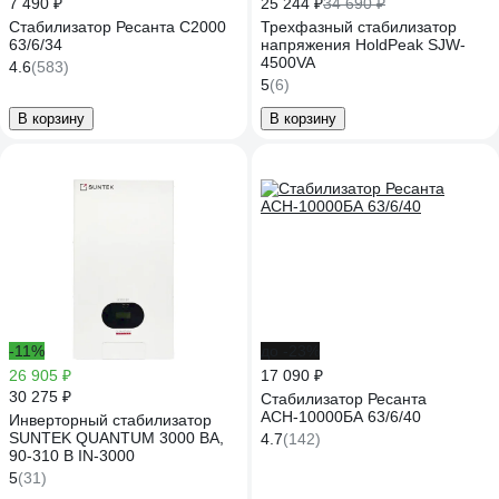
7 490 ₽
25 244 ₽
34 690 ₽
Стабилизатор Ресанта С2000
Трехфазный стабилизатор
63/6/34
напряжения HoldPeak SJW-
4500VA
4.6
(583)
5
(6)
В корзину
В корзину
-11%
до -23%
26 905 ₽
17 090 ₽
30 275 ₽
Стабилизатор Ресанта
АСН-10000БА 63/6/40
Инверторный стабилизатор
SUNTEK QUANTUM 3000 ВА,
4.7
(142)
90-310 В IN-3000
5
(31)