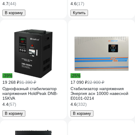
IS2000 (220-230В)
4.7
(44)
4.6
(17)
В корзину
Купить
-39%
-25%
19 268 ₽
31 390 ₽
17 090 ₽
22 900 ₽
Однофазный стабилизатор
Стабилизатор напряжения
напряжения HoldPeak DNB-
Энергия асн 10000 навесной
15KVA
Е0101-0214
4.4
(57)
4.6
(332)
В корзину
В корзину