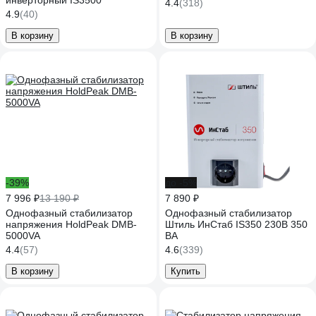
инверторный IS3500
4.4
(318)
4.9
(40)
В корзину
В корзину
-39%
до -5%
7 996 ₽
13 190 ₽
7 890 ₽
Однофазный стабилизатор
Однофазный стабилизатор
напряжения HoldPeak DMB-
Штиль ИнСтаб IS350 230В 350
5000VA
ВА
4.4
(57)
4.6
(339)
В корзину
Купить