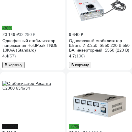
-38%
20 149 ₽
32 290 ₽
9 640 ₽
Однофазный стабилизатор
Однофазный стабилизатор
напряжения HoldPeak TND5-
Штиль ИнСтаб IS550 220 В 550
10KVA (Standard)
ВА, инверторный IS550 (220 В)
4.4
(57)
4.7
(136)
В корзину
В корзину
до -24%
-27%