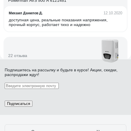
Powerman AVS 500 A 6121481
12.10.2020
Михаил Данилов Д.
доступная цена, реальные показания напряжения,
прочный корпус, работает тихо и надежно
22 отзыва
Подпишитесь
на рассылку
и будьте в курсе! Акции, скидки,
Отзыв о стабилизаторе напряжения
распродажи ждут!
DAEWOO DW-TM12kVA
15.03.2017
Константин Николаевич Л.
аккуратный внешний вид, крепление на стену, есть
Подписаться
Байпас