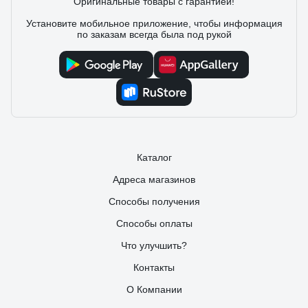
Оригинальные товары с гарантией!
3 отзыва
Установите мобильное приложение, чтобы информация
по заказам всегда была под рукой
Отзыв о Стабилизатор напряжения SmartWatt
AVR SERVO 20000SF
24.07.2025
Сергей
Как владелец частного дома с ужасными перепадами
напряжения (иногда падает до 160В), долго искал
надежное решение. Рекомендую.
Каталог
Адреса магазинов
Способы получения
Способы оплаты
Что улучшить?
Контакты
О Компании