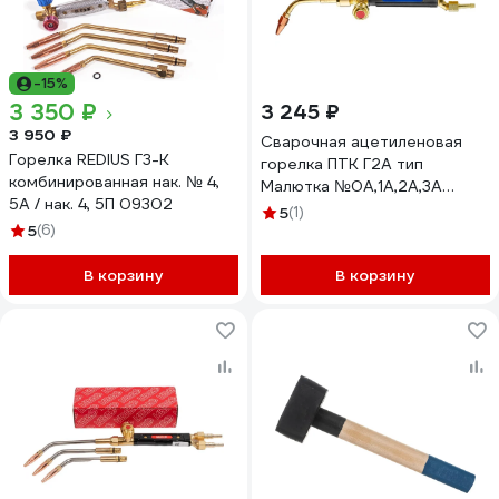
-15%
3 350 ₽
3 245 ₽
3 950 ₽
Сварочная ацетиленовая
Горелка REDIUS Г3-К
горелка ПТК Г2А тип
комбинированная нак. № 4,
Малютка №0А,1А,2А,3А
5А / нак. 4, 5П 09302
00000033740
5
(1)
5
(6)
В корзину
В корзину