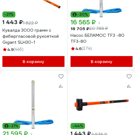
-21%
-20%
16 565 ₽
1 443 ₽
1 822 ₽
18 705 ₽
20 789 ₽
Кувалда 3000 грамм с
Насос БЕЛАМОС TF3 -80
фибергласовой рукояткой
TF3-80
Gigant SLH30-1
4.6
(274)
4.9
(445)
В корзину
В корзину
-21%
-44%
21 595 ₽
1 443 ₽
2 575 ₽