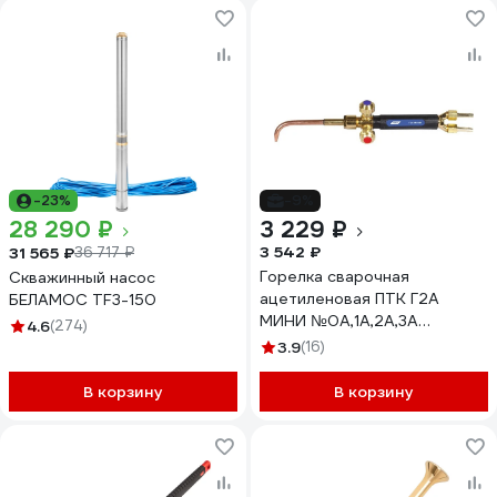
-23%
-9%
28 290 ₽
3 229 ₽
3 542 ₽
31 565 ₽
36 717 ₽
Горелка сварочная
Скважинный насос
ацетиленовая ПТК Г2А
БЕЛАМОС TF3-150
МИНИ №0А,1А,2А,3А
4.6
(274)
00000029422
3.9
(16)
В корзину
В корзину