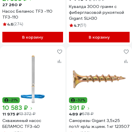
27 260 ₽
Кувалда 3000 грамм с
Насос Беламос TF3 -110
фибергласовой рукояткой
TF3-110
Gigant SLH30
4.6
(274)
4.7
(51)
В корзину
В корзину
-21%
-32%
10 583 ₽
391 ₽
11 975 ₽
489 ₽
13 372 ₽
578 ₽
Скважинный насос
Саморезы Gigant 3,5x25
БЕЛАМОС TF3-40
пот/г кр/ш ж.цинк. 1 кг 123507