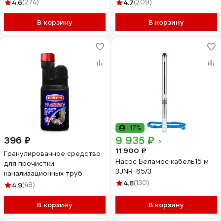
4.6
(274)
4.7
(209)
В корзину
В корзину
-17%
9 935 ₽
396 ₽
11 900 ₽
Гранулированное средство
Насос Беламос кабель15 м
для прочистки
3JNR-65/3
канализационных труб
UNICUM, 600 г /10 604898
4.8
(130)
4.9
(49)
304023
В корзину
В корзину