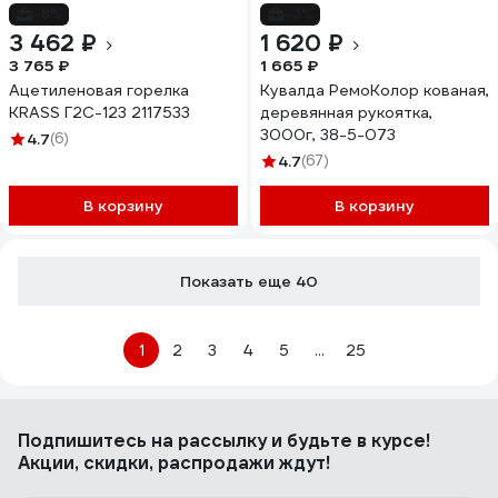
-8%
-3%
3 462 ₽
1 620 ₽
3 765 ₽
1 665 ₽
Ацетиленовая горелка
Кувалда РемоКолор кованая,
KRASS Г2С-123 2117533
деревянная рукоятка,
3000г, 38-5-073
4.7
(6)
4.7
(67)
В корзину
В корзину
Показать еще 40
1
2
3
4
5
...
25
Подпишитесь
на рассылку
и будьте в курсе!
Акции, скидки, распродажи ждут!