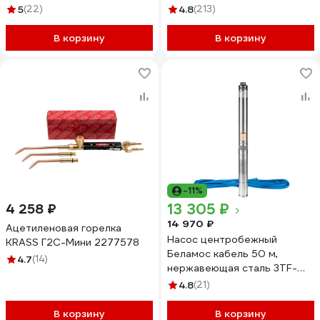
5
(22)
4.8
(213)
В корзину
В корзину
-11%
13 305 ₽
4 258 ₽
14 970 ₽
Ацетиленовая горелка
Насос центробежный
KRASS Г2С-Мини 2277578
Беламос кабель 50 м,
4.7
(14)
нержавеющая сталь 3TF-
90/3
4.8
(21)
В корзину
В корзину