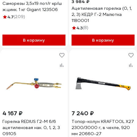
3 984 ₽
Саморезы 3,5x19 пот/г кр/ш
Ацетиленовая горелка (0, 1,
ж.цинк. 1 кг Gigant 123506
2, 3) КЕДР Г-2 Малютка
4.7
(209)
1180001
4.3
(8)
В корзину
В корзину
4 167 ₽
7 240 ₽
Горелка REDIUS Г2-М 6/6
Топор-колун KRAFTOOL Х27
ацетиленовая нак. 0, 1, 2, 3
2300/3000 г, в чехле, 920
09105
мм 20660-27