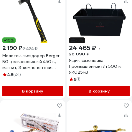
-10%
-6%
24 465 ₽
2 190 ₽
2 424 ₽
26 090 ₽
Молоток-гвоздодер Berger
Ящик каменщика
BG цельнокованый 450 г.,
Промышленник г/п 500 кг
магнит, 3-компонентная
ЯК025м3
рукоятка,BG1527
4.8
(24)
5
(1)
В корзину
В корзину