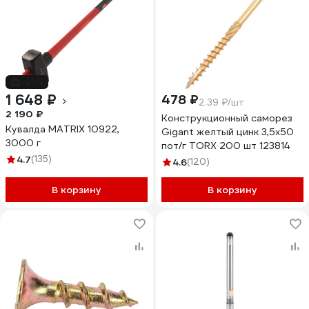
-25%
1 648 ₽
478 ₽
2.39 ₽/шт
2 190 ₽
Конструкционный саморез
Кувалда MATRIX 10922,
Gigant желтый цинк 3,5x50
3000 г
пот/г TORX 200 шт 123814
4.7
(135)
4.6
(120)
В корзину
В корзину