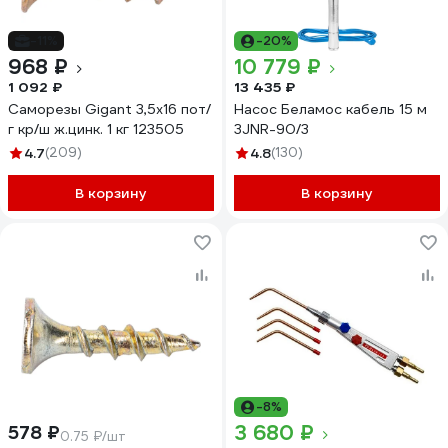
-11%
-20%
968 ₽
10 779 ₽
1 092 ₽
13 435 ₽
Саморезы Gigant 3,5x16 пот/
Насос Беламос кабель 15 м
г кр/ш ж.цинк. 1 кг 123505
3JNR-90/3
4.7
(209)
4.8
(130)
В корзину
В корзину
-8%
3 680 ₽
578 ₽
0.75 ₽/шт