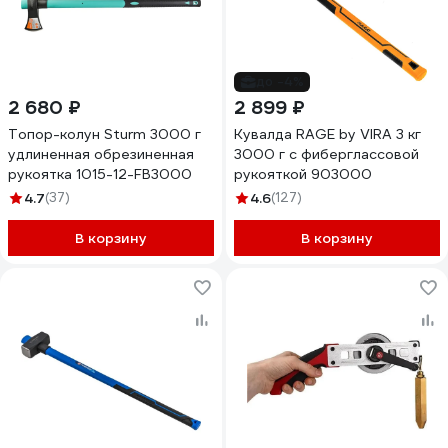
до -4%
2 680 ₽
2 899 ₽
Топор-колун Sturm 3000 г
Кувалда RAGE by VIRA 3 кг
удлиненная обрезиненная
3000 г с фиберглассовой
рукоятка 1015-12-FB3000
рукояткой 903000
4.7
(37)
4.6
(127)
В корзину
В корзину