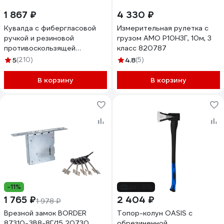
1 867 ₽
4 330 ₽
Кувалда с фибергласовой
Измерительная рулетка с
ручкой и резиновой
грузом AMO Р10Н3Г, 10м, 3
противоскользящей
класс 820787
накладкой Forsage (3000г, L
5
(210)
4.8
(5)
ручки-800мм) F-
T7832(56671)
В корзину
В корзину
-11%
до -6%
1 765 ₽
2 404 ₽
1 978 ₽
Врезной замок BORDER
Топор-колун OASIS с
87310-ЗВ8-8Г/15 20730
обрезиненной