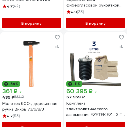
фибергласовой рукояткой
4.7
(42)
Pro 3000 г 103010405009
4.9
(23)
В корзину
В корзину
-34%
-11%
361 ₽
60 395 ₽
67 959 ₽
435 ₽
551 ₽
Комплект
Молоток 600г, деревянная
электролитического
ручка Вихрь 73/6/8/3
заземления EZETEK EZ - 3 Г
4.7
(93)
90054