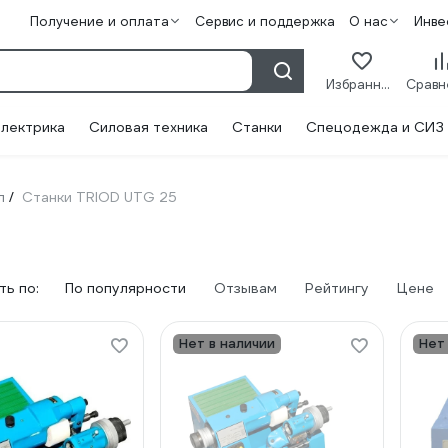
Получение и оплата
Сервис и поддержка
О нас
Инве
Избранное
лектрика
Силовая техника
Станки
Спецодежда и СИЗ
л
Станки TRIOD UTG 25
/
ь по:
По популярности
Отзывам
Рейтингу
Цене
Нет в наличии
Нет