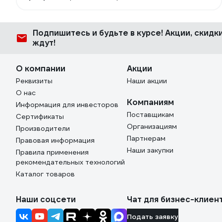
наточит лучше, машинка или я. Купил, благо цена
поиграться позволяет. Что могу сказать? Я - лучше.
Эта машинка для тех, кто не умеет точить сверла
Подпишитесь
и будьте в курсе! Акции, скид
постаринке или просто не хочет учиться этого
ждут!
делать. Результат она дает удовлетворительный, но
не отличный. Короче, мастеру-новичку пригодится.
Использовал ее от силы пару раз, как при активном
О компании
Акции
использовании себя проявит не знаю.
Реквизиты
Наши акции
О нас
Компаниям
Информация для инвесторов
Поставщикам
Сертификаты
Организациям
Производители
Партнерам
Правовая информация
Наши закупки
Правила применения
рекомендательных технологий
Каталог товаров
Наши соцсети
Чат для бизнес-клиен
Подать заявку