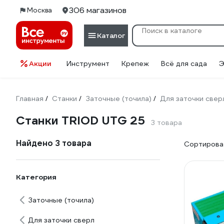
306 магазинов
Москва
Каталог
Акции
Инструмент
Крепеж
Всё для сада
Э
Главная
Станки
Заточные (точила)
Для заточки свер
/
/
/
Станки TRIOD UTG 25
3 товара
Найдено 3 товара
Сортироват
Категория
Заточные (точила)
Для заточки сверл