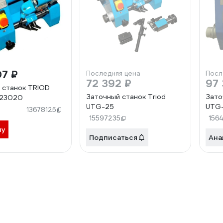
07 ₽
Последняя цена
Посл
72 392 ₽
97 
 станок TRIOD
Заточный станок Triod
Зато
123020
UTG-25
UTG
13678125
15597235
156
ну
Подписаться
Ана