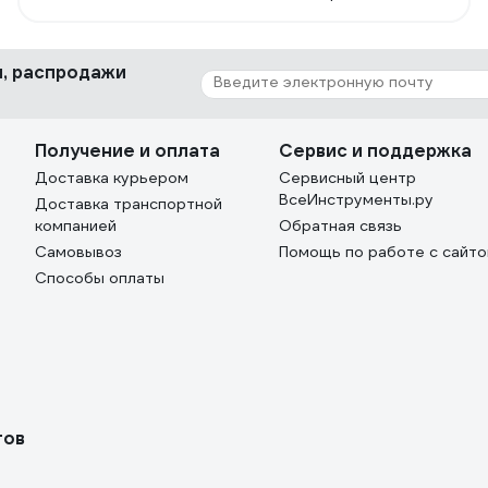
качество заточки. Удобство в настройках. При
работе вся пыль остается в станке. Возможность
непрерывной работы.
ки, распродажи
Получение и оплата
Сервис и поддержка
Доставка курьером
Сервисный центр
ВсеИнструменты.ру
Доставка транспортной
компанией
Обратная связь
Самовывоз
Помощь по работе с сайт
Способы оплаты
тов