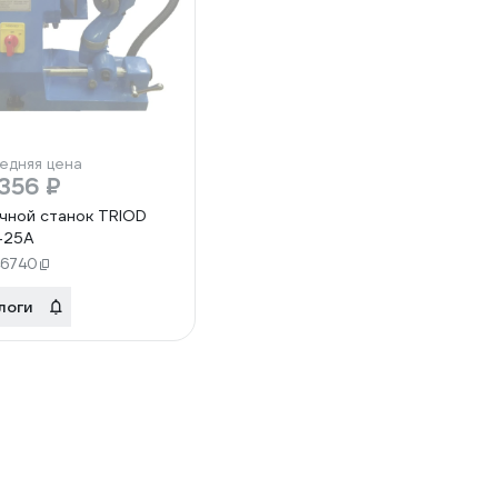
едняя цена
356 ₽
чной станок TRIOD
-25A
46740
логи