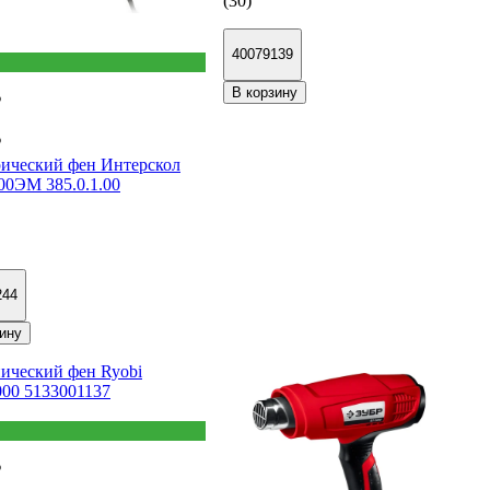
(30)
40079139
В корзину
₽
₽
ический фен Интерскол
0ЭМ 385.0.1.00
244
ину
₽