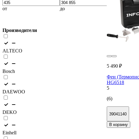
от
до
Производители
ALTECO
5 490 ₽
Bosch
Фен (Термопист
HG6518
5
DAEWOO
(6)
DEKO
39041140
В корзину
Einhell