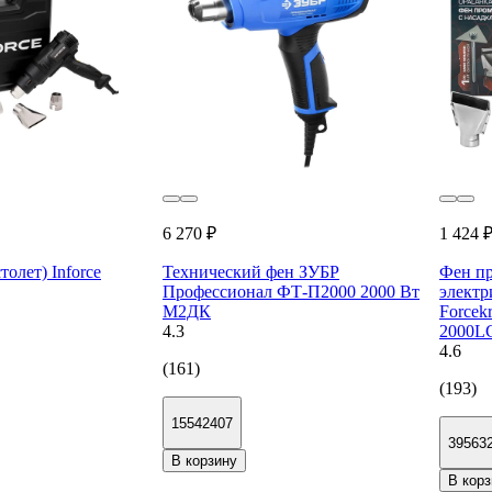
6 270 ₽
1 424 
олет) Inforce
Технический фен ЗУБР
Фен п
Профессионал ФТ-П2000 2000 Вт
электр
М2ДК
Forcek
4.3
2000L
4.6
(161)
(193)
15542407
39563
В корзину
В корз