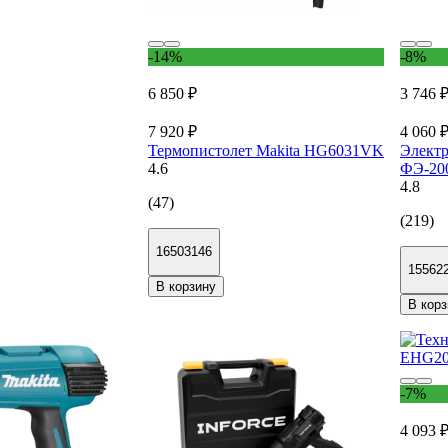
-14%
-8%
6 850 ₽
3 746 
7 920 ₽
4 060 
Термопистолет Makita HG6031VK
Электр
4.6
ФЭ-200
4.8
(47)
(219)
16503146
15562
В корзину
В корз
-7%
4 093 