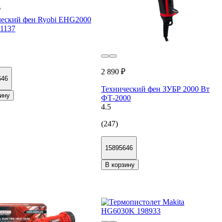
₽
еский фен Ryobi EHG2000
1137
2 890 ₽
646
Технический фен ЗУБР 2000 Вт
ину
ФТ-2000
4.5
(247)
15895646
В корзину