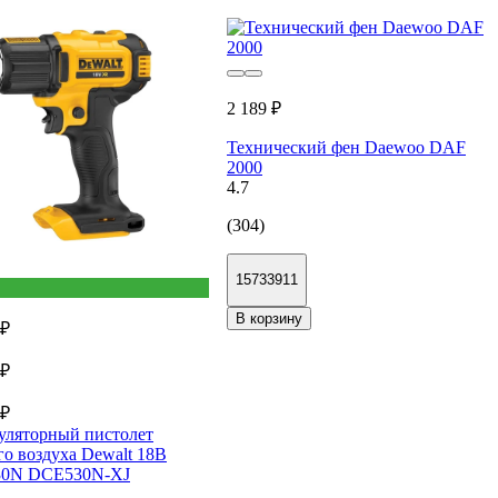
2 189 ₽
Технический фен Daewoo DAF
2000
4.7
(304)
15733911
В корзину
 ₽
 ₽
 ₽
уляторный пистолет
го воздуха Dewalt 18В
0N DCE530N-XJ