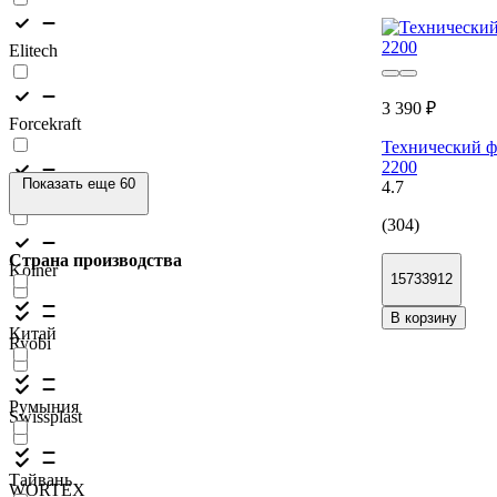
Elitech
3 390 ₽
Forcekraft
Технический 
2200
Показать еще 60
4.7
INGCO
(304)
Страна производства
Kolner
15733912
В корзину
Китай
Ryobi
Румыния
Swissplast
Тайвань
WORTEX