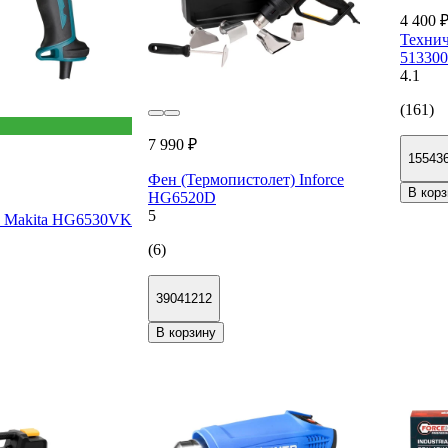
4 400 
Технич
513300
4.1
(161)
7 990 ₽
15543
Фен (Термопистолет) Inforce
В корз
HG6520D
5
т Makita HG6530VK
(6)
39041212
В корзину