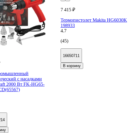
7 415 ₽
Термопистолет Makita HG6030K
198933
4.7
(45)
16650711
₽
В корзину
ромышленный
ический с насадками
raft 2000 Вт FK-HG65-
CD(65567)
214
ину