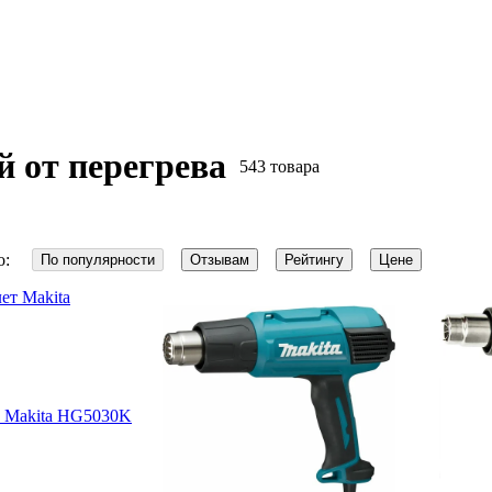
 от перегрева
543 товара
о:
По популярности
Отзывам
Рейтингу
Цене
 Makita HG5030K