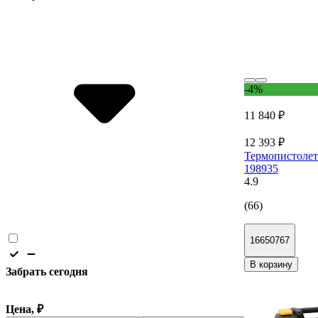
-4%
11 840 ₽
12 393 ₽
Термопистоле
198935
4.9
(66)
16650767
В корзину
Забрать сегодня
Цена, ₽