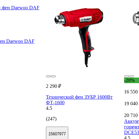
фен Daewoo DAF
-20%
2 290 ₽
16 550
Технический фен ЗУБР 1600Вт
ФТ-1600
19 040
4.5
20 710
(247)
Аккум
горяче
DCE53
15607977
4.5