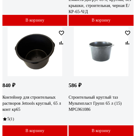
крышки, строительная, черная Е/
КР-65-Ч/Д
В корзину
В корзину
840 ₽
586 ₽
Контейнер для строительных
Строительный круглый таз
растворов Jettools круглый, 65 л
Мультипласт Групп 65 л (15)
конт кр65
MPG961086
5
(1)
В корзину
В корзину