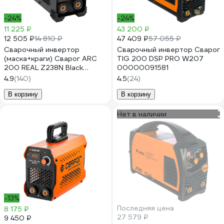
-24%
-24%
11 225 ₽
43 200 ₽
12 505 ₽
47 409 ₽
14 810 ₽
57 055 ₽
Сварочный инвертор
Сварочный инвертор Сварог
(маска+краги) Сварог ARC
TIG 200 DSP PRO W207
200 REAL Z238N Black
00000091581
95882
4.9
(140)
4.5
(24)
В корзину
В корзину
Нет в наличии
-13%
Последняя цена
8 175 ₽
27 579 ₽
9 450 ₽