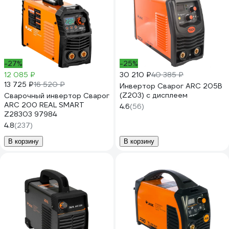
-27%
-25%
12 085 ₽
30 210 ₽
40 385 ₽
13 725 ₽
16 520 ₽
Инвертор Сварог ARC 205B
(Z203) с дисплеем
Сварочный инвертор Сварог
ARC 200 REAL SMART
4.6
(56)
Z28303 97984
4.8
(237)
В корзину
В корзину