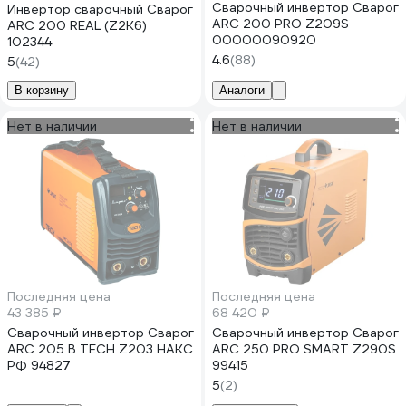
Сварочный инвертор Сварог
Инвертор сварочный Сварог
ARC 200 PRO Z209S
ARC 200 REAL (Z2K6)
00000090920
102344
4.6
(88)
5
(42)
В корзину
Аналоги
Нет в наличии
Нет в наличии
Последняя цена
Последняя цена
43 385 ₽
68 420 ₽
Сварочный инвертор Сварог
Сварочный инвертор Сварог
ARC 205 В TECH Z203 НАКС
ARC 250 PRO SMART Z290S
РФ 94827
99415
5
(2)