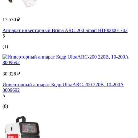
17 530 ₽
Аппарат инверторный Brima ARC-200 Smart НП000001743
5
(1)
30 326 ₽
Инверторный аппарат Кедр UltraARC-200 220В, 10-200А
8009692
5
(8)