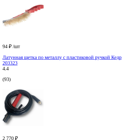
94 ₽
/шт
Латунная щетка по металлу с пластиковой ручкой Кедр
203323
4.4
(93)
2 770 ₽