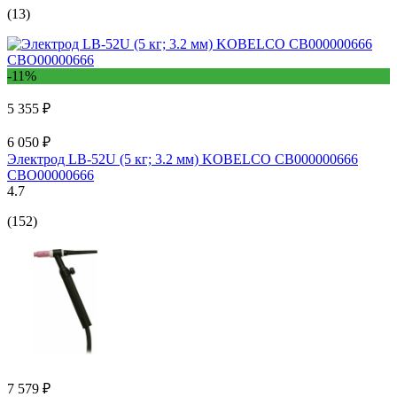
(13)
-11%
5 355 ₽
6 050 ₽
Электрод LB-52U (5 кг; 3.2 мм) KOBELCO СВ000000666
СВО00000666
4.7
(152)
7 579 ₽