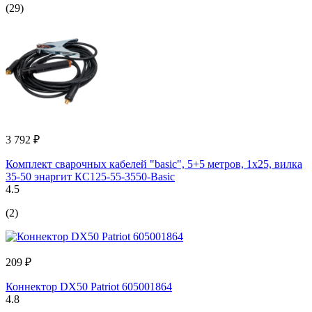
(29)
3 792 ₽
Комплект сварочных кабелей "basic", 5+5 метров, 1x25, вилка
35-50 энаргит КС125-55-3550-Basic
4.5
(2)
209 ₽
Коннектор DX50 Patriot 605001864
4.8