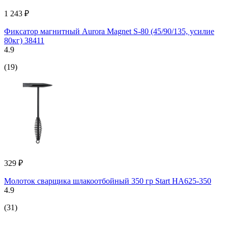
1 243 ₽
Фиксатор магнитный Aurora Magnet S-80 (45/90/135, усилие
80кг) 38411
4.9
(19)
329 ₽
Молоток сварщика шлакоотбойный 350 гр Start HA625-350
4.9
(31)