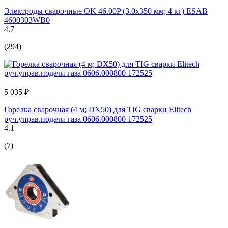
Электроды сварочные OK 46.00P (3.0х350 мм; 4 кг) ESAB
4600303WB0
4.7
(294)
5 035 ₽
Горелка сварочная (4 м; DX50) для TIG сварки Elitech
руч.управ.подачи газа 0606.000800 172525
4.1
(7)