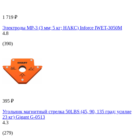
1 719 ₽
Электроды МР-3 (3 мм; 5 кг; НАКС) Inforce IWET-3050M
4.8
(390)
395 ₽
Угольник магнитный стрелка 50LBS (45, 90, 135 град; усилие
23 кг) Gigant G-0513
4.3
(279)